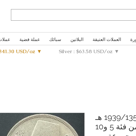
رة
العملات العتيقة
البلاتين
سبائك
عملة فضية
عملات
4341.30 USD/oz ▼
Silver : $63.58 USD/oz ▼
مملكة مصر 1939/1358 هـ
عملات فضية من فئة 5 و10
 مجموعة من