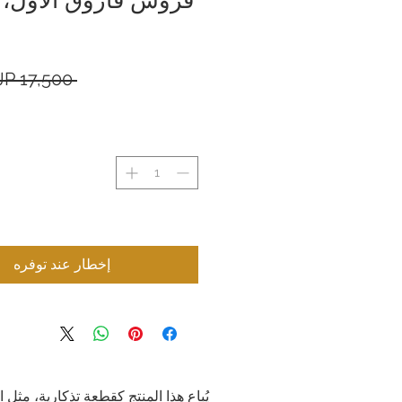
 ‏17,500 JP¥ 
إخطار عند توفره
يُباع هذا المنتج كقطعة تذكارية، مثل 