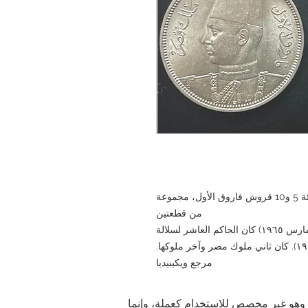
مملكة مصر 1939/1358 هـ عملات فضية من فئة 5 و10 قروش فاروق الأول، مجموعة
من قطعتين
فاروق الأول (مواليد ١١ فبراير ١٩٢٠ - توفي ١٨ مارس ١٩٦٥) كان الحاكم العاشر لسلالة
محمد علي في مصر (حكمت من ١٩٣٦ إلى ١٩٥٢). كان ثاني ملوك مصر وآخر ملوكها.
مرجع ويكيبيديا
ية. وهو غير مخصص للاستخدام كعملة، وإنما