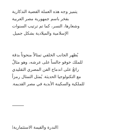
يتميز وجه هذه العملة الفضية التذكارية
بفخر باسم جمهورية مصر العربية
وشعارها، النسر، كما تم ترتيب السنوات
الإسلامية والميلادية بشكل جميل.
يُظهر الجانب الخلفي تمثالاً منحوتاً بدقة
للملك خوفو جالساً على عرشه، وهو مثالٌ
رائعٌ على اندماج الفن المصري التقليدي
مع التكنولوجيا الحديثة. يُمثل التمثال رمزاً
للملكية والسكينة الأبدية في مصر القديمة.
⸻
[الندرة والقيمة الاستثمارية]