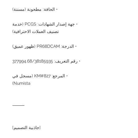
• الحافة: مطحونة (مسننة)
• جهة إصدار الشهادات: PCGS (خدمة
تصنيف العملات الاحترافية)
• الدرجة: PR68DCAM (ظهور عميق)
• رقم التعريف: 377994.68/38185935
• المرجع: KM#827 (مسجل في
Numista)
⸻
[جاذبية التصميم]