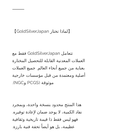
⸻
【لماذا تختار GoldSilverJapan】
تتعامل GoldSilverJapan فقط مع
العملات المعدنية القابلة للتحصيل المختارة
بعناية من جميع أنحاء العالم. جميع العملات
أصلية ومعتمدة من قبل مؤسسات خارجية
موثوقة (PCGS وNGC).
هذا المنتج محدود بنسخة واحدة، وبمجرد
نفاد الكمية، لا يوجد ضمان لإعادة توفيره.
فهو ليس فقط ذا قيمة تاريخية وثقافية
عظيمة، بل هو أيضاً تحفة فنية بارزة.