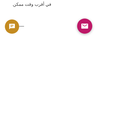
في أقرب وقت ممكن.
⸻
▶ اشتر الآن
أهلاً بالملك القديم بين يديك.
يُباع هذا المنتج كقطعة تذكارية، مثل العملات
المعدنية والأوراق النقدية، لما له من قيمة مادية
وقيمة تذكارية. وهو غير مخصص للاستخدام كعملة،
وإنما يُعامل كمنتج بناءً على قيمته التذكارية
والمادية.
🟢 دعم الشراء وإعادة البيع
تقدم GoldSilverJapan دعمًا في عمليات الشراء
للعملات المعدنية ومنتجات السبائك المؤهلة.