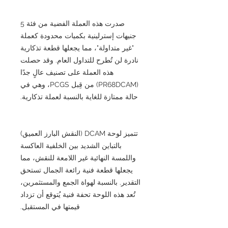
صدرت هذه العملة الفضية من فئة 5
جنيهات إسترلينية بكميات محدودة كعملة
"غير متداولة"، مما يجعلها قطعة تذكارية
نادرة لن تُطرح للتداول العام. وقد حصلت
هذه العملة على تصنيف عالٍ جدًا
(PR68DCAM) من قِبل PCGS، وهي في
حالة ممتازة للغاية بالنسبة لعملة تذكارية.
تتميز لوحة DCAM (النقش البارز العميق)
بالتباين الشديد بين الخلفية العاكسة
واللمسة النهائية غير اللامعة للنقش، مما
يجعلها قطعة فنية رائعة الجمال تستحق
التقدير. بالنسبة لهواة الجمع والمستثمرين،
تُعد هذه اللوحة تحفة فنية يُتوقع أن تزداد
قيمتها في المستقبل.