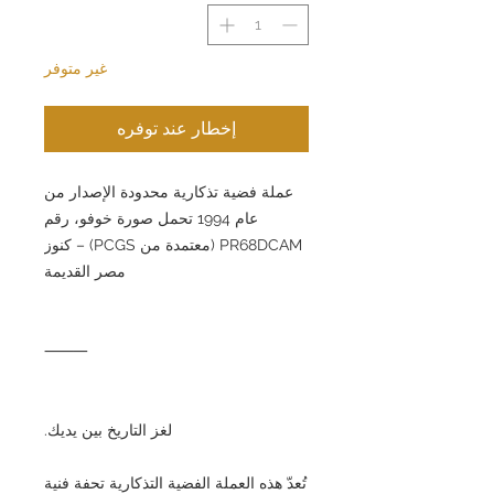
غير متوفر
إخطار عند توفره
عملة فضية تذكارية محدودة الإصدار من
عام 1994 تحمل صورة خوفو، رقم
PR68DCAM (معتمدة من PCGS) – كنوز
مصر القديمة
⸻
لغز التاريخ بين يديك.
تُعدّ هذه العملة الفضية التذكارية تحفة فنية