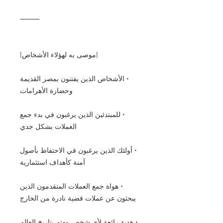
⸻
[موصى به لهؤلاء الأشخاص]
• الأشخاص الذين يفتنون بمصر القديمة
وحضارة الأهرامات
• للمبتدئين الذين يرغبون في بدء جمع
العملات بشكل جدي
• أولئك الذين يرغبون في الاحتفاظ بأصول
آمنة كأهداف استثمارية
• هواة جمع العملات المتقدمون الذين
يبحثون عن عملات فضية نادرة من الخارج
• هدية رائعة لأي شخص مهتم بتاريخ العالم