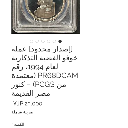
[إصدار محدود] عملة
خوفو الفضية التذكارية
لعام 1994، رقم
PR68DCAM (معتمدة
من PCGS) – كنوز
مصر القديمة
السعر
ضريبة شاملة
الكمية
*