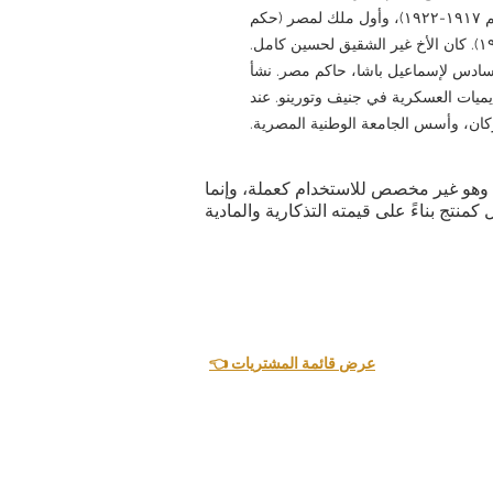
مصر (حكم ١٩١٧-١٩٣٦)، وسلطانًا (حكم ١٩١٧-١٩٢٢)، وأول ملك لمصر (حكم
السادس لإسماعيل باشا، حاكم مصر. نشأ
يميات العسكرية في جنيف وتورينو. عند
ية. وهو غير مخصص للاستخدام كعملة، وإنما
👈 عرض قائمة المشتريات