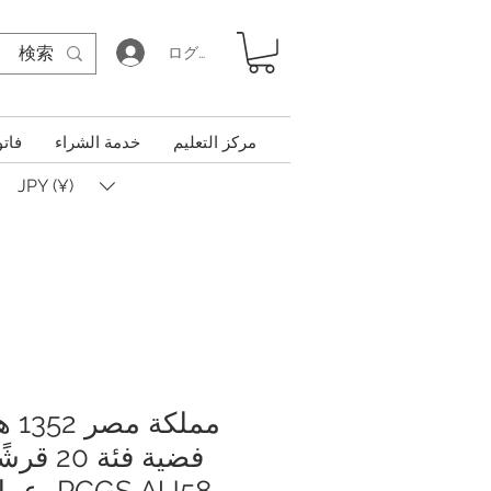
ログイン
مركز التعليم
خدمة الشراء
فاتو
JPY (¥)
فضية فئة
PCGS AU58، عملة أثرية نادرة