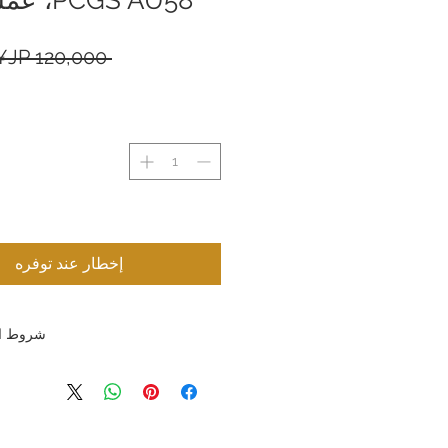
 ‏120,000 JP¥ 
إخطار عند توفره
شروط ال
شروط الإرجاع والاستبدال: تسعى ش
المحدودة جاهدةً لتقديم منتجات وخدمات 
العملاء. ونظرًا لطبيعة المنتجات التي نب
لأ