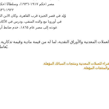
ع كاستثناء. الإرجاع ممكن
 استوفيت الشروط التالية:
١٩٢٢-١٩٣٦). كان الأخ غير الشقيق لحسين كامل.
وُلِد في قصر الجيزة قرب القاهرة، وكان الابن 
ًا عن العنصر الذي طلبته،
في أوروبا مع والده المنفي، ودرس في الأكاد
بذلك في غضون [5 أيام] من استلام العنصر وسنرسل
ليف شحن إضافية تكبدتها.
عودته إلى مصر عام ١٨٦٥، خدم ضابط أركان، وأسس الجامعة الوطنية المصرية.
ك بشكل متتالي، فقد نرفض
تعامل معك في المستقبل.
العملات المعدنية والأوراق النقدية، لما له من قيمة مادية وقيمة تذكار
 قبل تقديم طلبك واتخاذ
يُعامل كمنتج بناءً على قيمته التذكارية والمادية.
قرارك.
ا القصوى، وسنبذل قصارى
م لكم تجربة تسوق مميزة.
المنتجات المؤهلة.