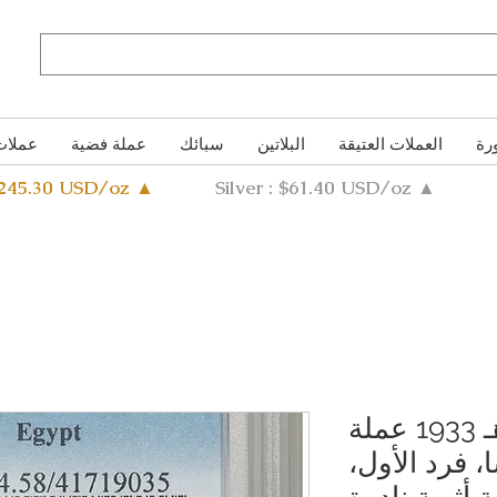
رة
العملات العتيقة
البلاتين
سبائك
عملة فضية
عملات
4245.30 USD/oz ▲
Silver : $61.40 USD/oz ▲
مملكة مصر 1352 هـ 1933 عملة
 20 قرشًا، فرد الأول،