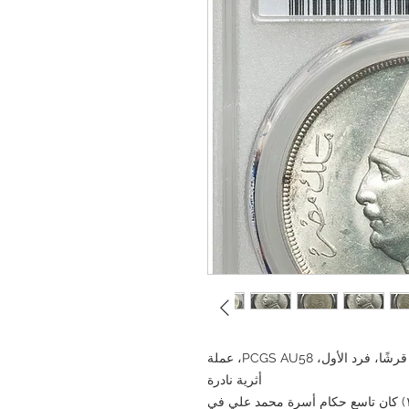
مملكة مصر 1352 هـ 1933 عملة فضية فئة 20 قرشًا، فرد الأول، PCGS AU58، عملة
أثرية نادرة
فؤاد الأول (٢٦ مارس ١٨٦٨ - ٢٨ أبريل ١٩٣٦) كان تاسع حكام أسرة محمد علي في