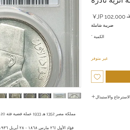
سعر
سعر
عادي
البيع
ضريبة شاملة
الكمية
*
غير متوفر
استرجاع والاستبدال
ركة جولد سيلفر اليابان
عالية الجودة وضمان رضا
يعها، فإننا لا نقبل الإرجاع
سباب تتعلق براحة العميل.