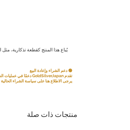
مع ذلك، في بعض الحالات، قد نقبل الإرجا
إذا
عنصر غير صحيح: إذا تلقيت عنصرًا مختلف
فيرجى إخبارنا 
إليك العنصر الصحيح ونغطي أي تكا
إذا قمت بإلغاء أي جزء أو أجزاء من طلب
ال
يُباع هذا المنتج كقطعة تذكارية، مثل 
يرجى دراسة المنتجات والشروط بعناية
🟢 دعم الشراء وإعادة البيع
نشكر تفهمكم وتعاونكم. رضاكم هو أولويتن
تقدم GoldSilverJapan دعمًا في عمليات الشراء للعملات المعدنية ومنتجات السبائك المؤهلة.
جهدنا لنقد
يرجى الاطلاع هنا على سياسة الشراء الحالية و
منتجات ذات صلة