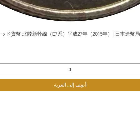
貨幣 北陸新幹線（E7系）平成27年（2015年）| 日本造幣局 | Gol
العرض السريع
أضِف إلى العربة