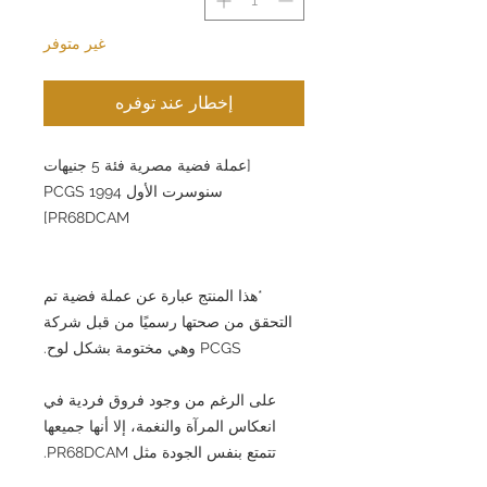
غير متوفر
إخطار عند توفره
[عملة فضية مصرية فئة 5 جنيهات
سنوسرت الأول 1994 PCGS
PR68DCAM]
*هذا المنتج عبارة عن عملة فضية تم
التحقق من صحتها رسميًا من قبل شركة
PCGS وهي مختومة بشكل لوح.
على الرغم من وجود فروق فردية في
انعكاس المرآة والنغمة، إلا أنها جميعها
تتمتع بنفس الجودة مثل PR68DCAM.