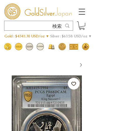
Gold : $4341.30 USD/oz ▼
Silver : $63.58 USD/oz ▼