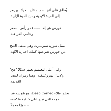
يُطلق على أنخ اسم "مفتاح الحياة" ويرمز
إلى الحياة الأبدية ومنح القوة الإلهية.
حورس هو إله السماء ذو رأس الصقر
وحامي الفراعنة.
تمثل صورة سنوسرت وهي تتلقى العنخ
من حورس شرعيتها كملك اختاره الآلهة.
وفي أعلى التصميم يظهر شكلا "عنخ"
و"دلتا" الهيروغليفية، وهما رمزان لمصر
القديمة.
يخلق طلاء Deep Cameo، مع نقوشه غير
اللامعة التي تبرز على خلفية عاكسة،
حضورًا مذهلاً.