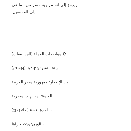
ويرمز إلى استمرارية مصر من الماضي
إلى المستقبل.
⸻
⚙️ مواصفات العملة (المواصفات)
• سنة النشر: 1415 هـ (1994م)
• بلد الإصدار: جمهورية مصر العربية
• القيمة: 5 جنيهات مصرية
• المادة: فضة (نقاء 999)
• الوزن: 22.5 جرامًا