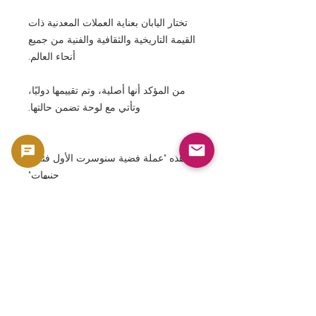
تختار اليابان بعناية العملات المعدنية ذات
القيمة التاريخية والثقافية والفنية من جميع
أنحاء العالم.
من المؤكد أنها أصلية، وتم تقييمها دوليًا،
وتأتي مع لوحة تضمن حالتها.
هذه "عملة فضية سنوسرت الأول فئة 5
جنيهات"
تحفة فنية تجمع بين عظمة الحضارة
المصرية القديمة ورقي فن العملات
الحديثة.
بالإضافة إلى قيمتها باعتبارها تراثًا ثقافيًا،
فهي أيضًا جذابة للغاية للحفاظ على
الأصول والاستثمار في الفن.