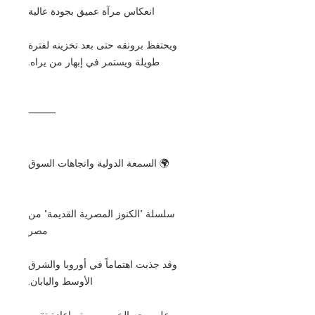
انعكاس مرآة عميق بجودة عالية
ويحتفظ برونقه حتى بعد تخزينه لفترة
طويلة ويستمر في إبهار من يراه.
⸻
🌍 السمعة الدولية واتجاهات السوق
سلسلة "الكنوز المصرية القديمة" من
مصر
وقد جذبت اهتماماً في أوروبا والشرق
الأوسط واليابان.
وعلى وجه الخصوص، يتم إعادة تقييم