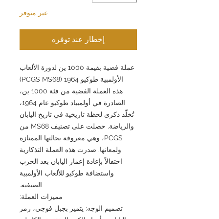
غير متوفر
إخطار عند توفره
عملة فضية بقيمة 1000 ين لدورة الألعاب
الأولمبية طوكيو 1964 (PCGS MS68)
هذه العملة الفضية من فئة 1000 ين،
الصادرة في أولمبياد طوكيو عام 1964،
تُخلّد ذكرى لحظة تاريخية في تاريخ اليابان
والرياضة. حصلت على تصنيف MS68 من
PCGS، وهي معروفة بحالتها الممتازة
ولمعانها. صدرت هذه العملة التذكارية
احتفالاً بإعادة إعمار اليابان بعد الحرب
واستضافة طوكيو للألعاب الأولمبية
الصيفية.
مميزات العملة:
تصميم الوجه: يتميز بجبل فوجي، رمز