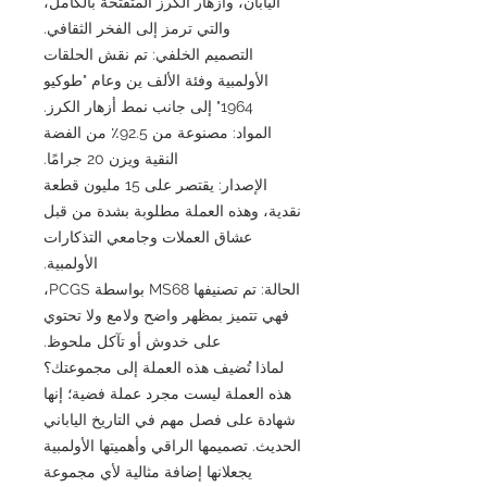
اليابان، وأزهار الكرز المتفتحة بالكامل،
والتي ترمز إلى الفخر الثقافي.
التصميم الخلفي: تم نقش الحلقات
الأولمبية وفئة الألف ين وعام "طوكيو
1964" إلى جانب نمط أزهار الكرز.
المواد: مصنوعة من 92.5٪ من الفضة
النقية ويزن 20 جرامًا.
الإصدار: يقتصر على 15 مليون قطعة
نقدية، وهذه العملة مطلوبة بشدة من قبل
عشاق العملات وجامعي التذكارات
الأولمبية.
الحالة: تم تصنيفها MS68 بواسطة PCGS،
فهي تتميز بمظهر واضح ولامع ولا تحتوي
على خدوش أو تآكل ملحوظ.
لماذا تُضيف هذه العملة إلى مجموعتك؟
هذه العملة ليست مجرد عملة فضية؛ إنها
شهادة على فصل مهم في التاريخ الياباني
الحديث. تصميمها الراقي وأهميتها الأولمبية
يجعلانها إضافة مثالية لأي مجموعة