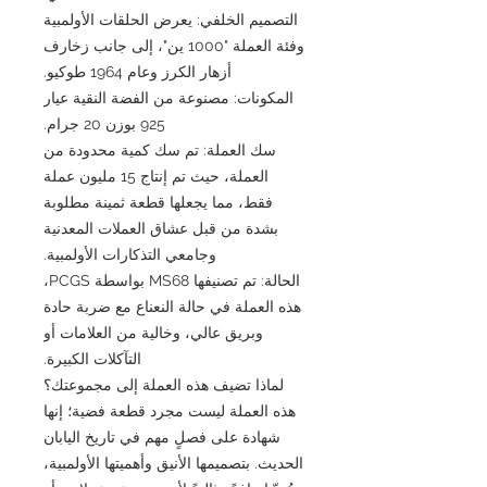
التصميم الخلفي: يعرض الحلقات الأولمبية
وفئة العملة "1000 ين"، إلى جانب زخارف
أزهار الكرز وعام 1964 طوكيو.
المكونات: مصنوعة من الفضة النقية عيار
925 بوزن 20 جرام.
سك العملة: تم سك كمية محدودة من
العملة، حيث تم إنتاج 15 مليون عملة
فقط، مما يجعلها قطعة ثمينة مطلوبة
بشدة من قبل عشاق العملات المعدنية
وجامعي التذكارات الأولمبية.
الحالة: تم تصنيفها MS68 بواسطة PCGS،
هذه العملة في حالة النعناع مع ضربة حادة
وبريق عالي، وخالية من العلامات أو
التآكلات الكبيرة.
لماذا تضيف هذه العملة إلى مجموعتك؟
هذه العملة ليست مجرد قطعة فضية؛ إنها
شهادة على فصلٍ مهم في تاريخ اليابان
الحديث. بتصميمها الأنيق وأهميتها الأولمبية،