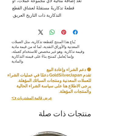
تُعدّ إضافةً مثاليةً لأي مجموعة عملات، أو
قطعةً تذكاريةً مستقلةً لعشاق القطع
التذكارية ذات التاريخ العريق.
يُباع هذا المنتج كقطعة تذكارية، مثل العملات
المعدنية والأوراق النقدية، لما له من قيمة مادية
وقيمة تذكارية. وهو غير مخصص للاستخدام كعملة،
وإنما يُعامل كمنتج بناءً على قيمته التذكارية
والمادية.
🟢 دعم الشراء وإعادة البيع
تقدم GoldSilverJapan دعمًا في عمليات الشراء
للعملات المعدنية ومنتجات السبائك المؤهلة.
يرجى الاطلاع هنا على سياسة الشراء الحالية
والمنتجات المؤهلة.
👈 عرض قائمة المشتريات
منتجات ذات صلة