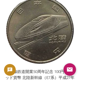
ラ
新幹線鉄道開業50周年記念 100円クラ
7年
ッド貨幣 北陸新幹線（E7系）平成27年
（2015年）| 日本造幣局 |
GoldSilverJapan
السعر
ضريبة شاملة