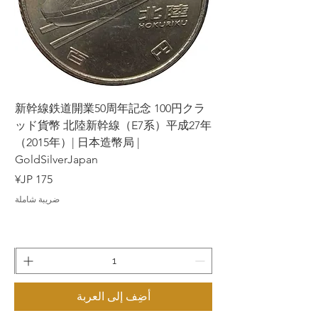
وخدماتنا هي لأغراض إعلامية عامة فقط،
وليست لتقديم استشارات استثمارية أو طلب
عروض. نسعى جاهدين لضمان دقة المعلومات
التي نقدمها، ولكننا لا نضمن اكتمالها أو دقتها.
ラ
新幹線鉄道開業50周年記念 100円クラ
7年
ッド貨幣 北陸新幹線（E7系）平成27年
（2015年）| 日本造幣局 |
GoldSilverJapan
السعر
ضريبة شاملة
أضِف إلى العربة