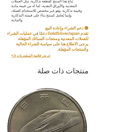
يُباع هذا المنتج كقطعة تذكارية، مثل العملات
براحة العميل.
المعدنية والأوراق النقدية، لما له من قيمة مادية
وقيمة تذكارية. وهو غير مخصص للاستخدام كعملة،
مع ذلك، في بعض الحالات، قد نقبل الإرجاع
وإنما يُعامل كمنتج بناءً على قيمته التذكارية
والمادية.
كاستثناء. الإرجاع ممكن إذا استوفيت الشروط
التالية:
🟢 دعم الشراء وإعادة البيع
تقدم GoldSilverJapan دعمًا في عمليات الشراء
عنصر غير صحيح: إذا تلقيت عنصرًا مختلفًا عن
للعملات المعدنية ومنتجات السبائك المؤهلة.
العنصر الذي طلبته، فيرجى إخبارنا بذلك في
يرجى الاطلاع هنا على سياسة الشراء الحالية
غضون [5 أيام] من استلام العنصر وسنرسل
والمنتجات المؤهلة.
إليك العنصر الصحيح ونغطي أي تكاليف شحن
👈 عرض قائمة المشتريات
إضافية تكبدتها.
منتجات ذات صلة
إذا قمت بإلغاء أي جزء أو أجزاء من طلبك
بشكل متتالي، فقد نرفض التعامل معك في
المستقبل.
يرجى دراسة المنتجات والشروط بعناية قبل
تقديم طلبك واتخاذ قرارك.
نشكر تفهمكم وتعاونكم. رضاكم هو أولويتنا
القصوى، وسنبذل قصارى جهدنا لنقدم لكم
تجربة تسوق مميزة.
المعلومات المنشورة على موقعنا الإلكتروني