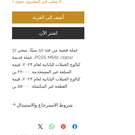
لا يتبقى في المخزون سوى 1
أضِف إلى العربة
اشترِ الآن
عملة فضية من فئة 50 سينًا، ميجي 37
(1904)، PCGS MS62، عملة قديمة
كتالوج العملات اليابانية لعام ٢٠٢٣، قيمة
السلعة غير المستخدمة: ٢٢٠٠٠ ين
كتالوج العملات اليابانية لعام ٢٠٢٣، قيمة
القطعة غير المكتملة: ٥٥٠٠٠ ين
شروط الاسترجاع والاستبدال
تسعى شركة جولد سيلفر اليابان المحدودة
جاهدةً لتقديم منتجات وخدمات عالية الجودة
وضمان رضا العملاء. ونظرًا لطبيعة المنتجات
التي نبيعها، فإننا لا نقبل الإرجاع لأسباب تتعلق