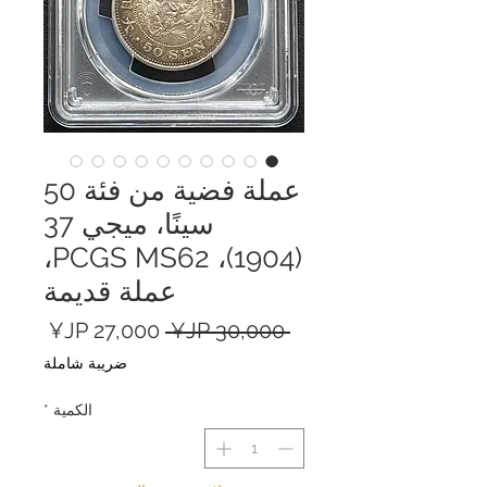
عملة فضية من فئة 50
سينًا، ميجي 37
(1904)، PCGS MS62،
عملة قديمة
سعر
سعر
 ‏30,000 JP¥ 
عادي
البيع
ضريبة شاملة
الكمية
*