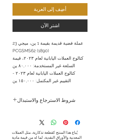
أضِف إلى العربة
اشترِ الآن
عملة فضية قديمة بقيمة 1 ين، ميجي 23
(1890) PCGSMS62
كتالوج العملات اليابانية لعام ٢٠٢٣، قيمة
السلعة غير المستخدمة: ٨٠,٠٠٠ ين
كتالوج العملات اليابانية لعام ٢٠٢٣ -
التقييم غير المكتمل: ١٥٠,٠٠٠ ين
شروط الاسترجاع والاستبدال
شروط الإرجاع والاستبدال: تسعى شركة جولد
سيلفر اليابان المحدودة جاهدةً لتقديم منتجات
وخدمات عالية الجودة وضمان رضا العملاء.
ونظرًا لطبيعة المنتجات التي نبيعها، فإننا لا
يُباع هذا المنتج كقطعة تذكارية، مثل العملات
نقبل الإرجاع لأسباب تتعلق براحة العميل.
المعدنية والأوراق النقدية، لما له من قيمة مادية