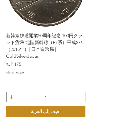
ラ
新幹線鉄道開業50周年記念 100円クラ
7年
ッド貨幣 北陸新幹線（E7系）平成27年
（2015年）| 日本造幣局 |
GoldSilverJapan
السعر
ضريبة شاملة
أضِف إلى العربة