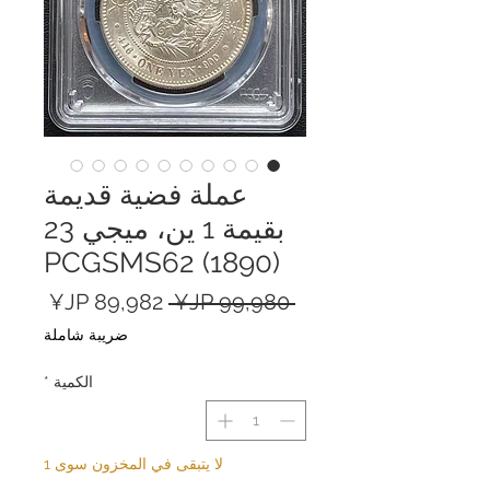
عملة فضية قديمة
بقيمة 1 ين، ميجي 23
(1890) PCGSMS62
سعر
سعر
 ‏99,980 JP¥ 
عادي
البيع
ضريبة شاملة
الكمية
*
لا يتبقى في المخزون سوى 1