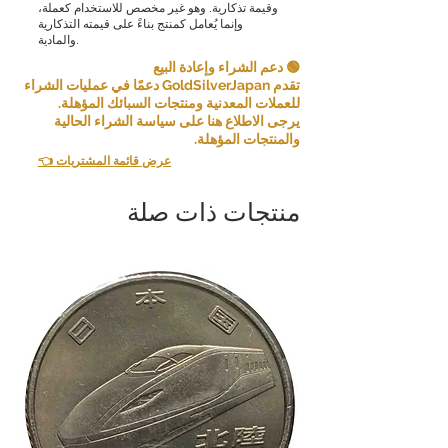
وقيمة تذكارية. وهو غير مخصص للاستخدام كعملة،
مع ذلك، في بعض الحالات، قد نقبل الإرجاع
وإنما يُعامل كمنتج بناءً على قيمته التذكارية
والمادية.
كاستثناء. الإرجاع ممكن إذا استوفيت الشروط
التالية:
🟢 دعم الشراء وإعادة البيع
تقدم GoldSilverJapan دعمًا في عمليات الشراء
عنصر غير صحيح: إذا تلقيت عنصرًا مختلفًا عن
للعملات المعدنية ومنتجات السبائك المؤهلة.
العنصر الذي طلبته، فيرجى إخبارنا بذلك في
يرجى الاطلاع هنا على سياسة الشراء الحالية
غضون [5 أيام] من استلام العنصر وسنرسل
والمنتجات المؤهلة.
إليك العنصر الصحيح ونغطي أي تكاليف شحن
👈 عرض قائمة المشتريات
إضافية تكبدتها.
منتجات ذات صلة
إذا قمت بإلغاء أي جزء أو أجزاء من طلبك
بشكل متتالي، فقد نرفض التعامل معك في
المستقبل.
يرجى دراسة المنتجات والشروط بعناية قبل
تقديم طلبك واتخاذ قرارك.
نشكر تفهمكم وتعاونكم. رضاكم هو أولويتنا
القصوى، وسنبذل قصارى جهدنا لنقدم لكم
تجربة تسوق مميزة.