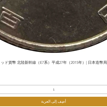
貨幣 北陸新幹線（E7系）平成27年（2015年）| 日本造幣局 | Gol
العرض السريع
أضِف إلى العربة