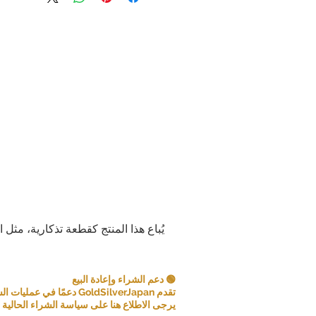
العملاء. ونظرًا لطبيعة المنتجات التي نب
لأ
مع ذلك، في بعض الحالات، قد نقبل الإرجا
إذا
عنصر غير صحيح: إذا تلقيت عنصرًا مختلف
فيرجى إخبارنا 
إليك العنصر الصحيح ونغطي أي تكا
إذا قمت بإلغاء أي جزء أو أجزاء من طلب
ال
يرجى دراسة المنتجات والشروط بعناية
نشكر تفهمكم وتعاونكم. رضاكم هو أولويتن
جهدنا لنقد
يُباع هذا المنتج كقطعة تذكارية، مثل 
المعلومات المنشورة على موقعنا الإلكت
إعلامية عامة فقط، وليست لتقديم است
عروض. نسعى جاهدين لضمان دقة المعلومات
🟢 دعم الشراء وإعادة البيع
تقدم GoldSilverJapan دعمًا في عمليات الشراء للعملات المعدنية ومنتجات السبائك المؤهلة.
يرجى الاطلاع هنا على سياسة الشراء الحالية و