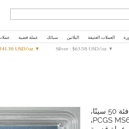
رة
العملات العتيقة
البلاتين
سبائك
عملة فضية
عملات
4341.30 USD/oz ▼
Silver : $63.58 USD/oz ▼
عملة فضية من فئة 50 سينًا،
ميجي 3 (1870)، PCGS MS62،
عملة قديمة