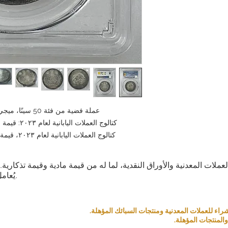
يعها، فإننا لا نقبل الإرجاع
سباب تتعلق براحة العميل.
ع كاستثناء. الإرجاع ممكن
 استوفيت الشروط التالية:
ًا عن العنصر الذي طلبته،
بذلك في غضون [5 أيام] من استلام العنصر وسنرسل
ليف شحن إضافية تكبدتها.
ك بشكل متتالي، فقد نرفض
عملة فضية من فئة 50 سينًا، ميجي 3 (1870)، PCGS MS62، عملة قديمة
تعامل معك في المستقبل.
 قبل تقديم طلبك واتخاذ
كتالوج العملات اليابانية لعام ٢٠٢٣: قيمة العناصر غير المستخدمة: ٤٠٠ مليون ين
قرارك.
كتالوج العملات اليابانية لعام ٢٠٢٣، قيمة العنصر غير المكتمل: ١٠٠,٠٠٠,٠٠٠ ين
ا القصوى، وسنبذل قصارى
م لكم تجربة تسوق مميزة.
العملات المعدنية والأوراق النقدية، لما له من قيمة مادية وقيمة تذكار
يُعامل كمنتج بناءً على قيمته التذكارية والمادية.
روني وخدماتنا هي لأغراض
شارات استثمارية أو طلب
 التي نقدمها، ولكننا لا
نضمن اكتمالها أو دقتها.
المنتجات المؤهلة.