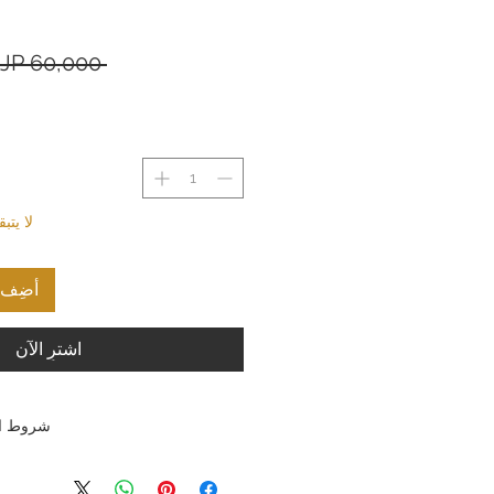
 ‏60,000 JP¥ 
لا يت
أضِف إ
اشترِ الآن
شروط ال
شروط الإرجاع والاستبدال: تسعى ش
المحدودة جاهدةً لتقديم منتجات وخدمات 