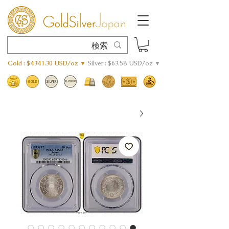
Gold : $4341.30 USD/oz ▼
Silver : $63.58 USD/oz ▼