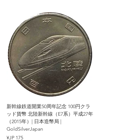
ラ
新幹線鉄道開業50周年記念 100円クラ
7年
ッド貨幣 北陸新幹線（E7系）平成27年
（2015年）| 日本造幣局 |
GoldSilverJapan
السعر