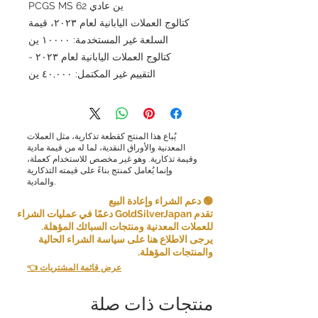
ين عادي PCGS MS 62
كتالوج العملات اليابانية لعام ٢٠٢٣، قيمة
السلعة غير المستخدمة: ١٠٠٠٠ ين
كتالوج العملات اليابانية لعام ٢٠٢٣ -
التقييم غير المكتمل: ٤٠,٠٠٠ ين
يُباع هذا المنتج كقطعة تذكارية، مثل العملات
المعدنية والأوراق النقدية، لما له من قيمة مادية
وقيمة تذكارية. وهو غير مخصص للاستخدام كعملة،
وإنما يُعامل كمنتج بناءً على قيمته التذكارية
والمادية.
🟢 دعم الشراء وإعادة البيع
تقدم GoldSilverJapan دعمًا في عمليات الشراء
للعملات المعدنية ومنتجات السبائك المؤهلة.
يرجى الاطلاع هنا على سياسة الشراء الحالية
والمنتجات المؤهلة.
👈 عرض قائمة المشتريات
منتجات ذات صلة