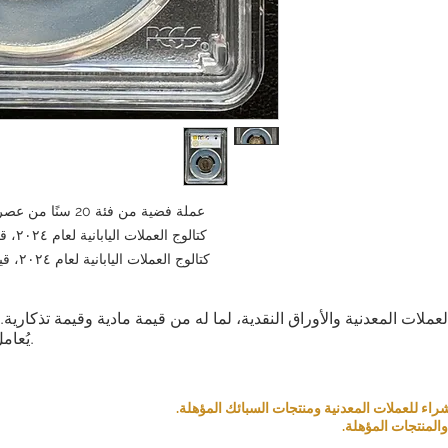
عملة فضية من فئة 20 سنًا من عصر التنين، ميجي 29 (1896) PCGSMS64
كتالوج العملات اليابانية لعام ٢٠٢٤، قيمة السلعة غير المستخدمة: ١٧٠٠٠ ين
كتالوج العملات اليابانية لعام ٢٠٢٤، قيمة السلعة غير المستخدمة: ٤٠,٠٠٠ ين
العملات المعدنية والأوراق النقدية، لما له من قيمة مادية وقيمة تذكار
يُعامل كمنتج بناءً على قيمته التذكارية والمادية.
المنتجات المؤهلة.