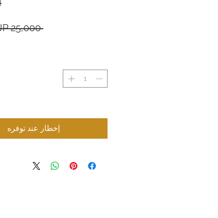
 ‏25,000 JP¥ 
إخطار عند توفره