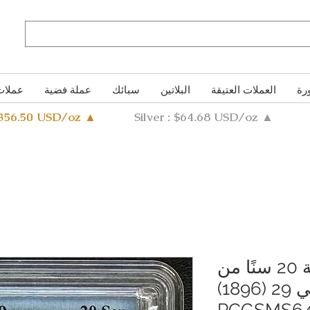
رة
العملات العتيقة
البلاتين
سبائك
عملة فضية
عملات
4356.50 USD/oz ▲
Silver : $64.68 USD/oz ▲
عملة فضية من فئة 20 سنًا من
عصر التنين، ميجي 29 (1896)
PCGSMS6