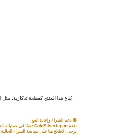
يُباع هذا المنتج كقطعة تذكارية، مثل 
🟢 دعم الشراء وإعادة البيع
تقدم GoldSilverJapan دعمًا في عمليات الشراء للعملات المعدنية ومنتجات السبائك المؤهلة.
يرجى الاطلاع هنا على سياسة الشراء الحالية و