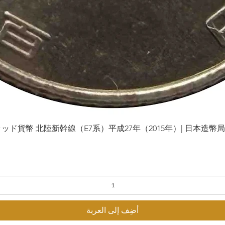
貨幣 北陸新幹線（E7系）平成27年（2015年）| 日本造幣局 | Gol
العرض السريع
أضِف إلى العربة