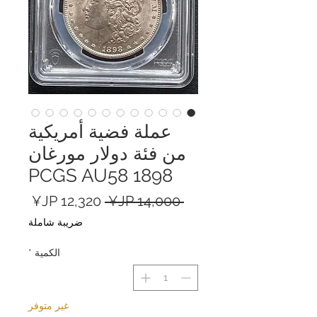
عملة فضية أمريكية
من فئة دولار مورغان
1898 PCGS AU58
سعر
سعر
 ‏14,000 JP¥ 
عادي
البيع
ضريبة شاملة
الكمية
*
غير متوفر