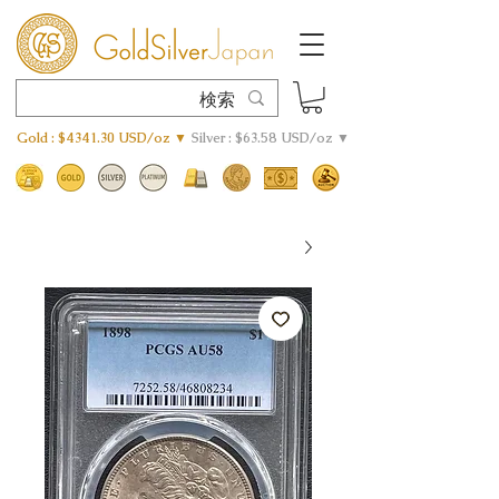
Gold : $4341.30 USD/oz ▼
Silver : $63.58 USD/oz ▼