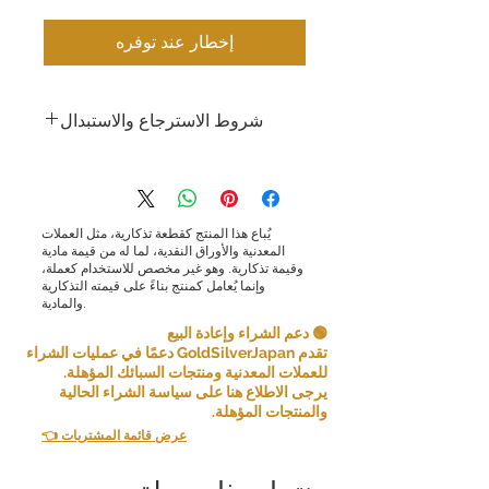
إخطار عند توفره
شروط الاسترجاع والاستبدال
شروط الإرجاع والاستبدال: تسعى شركة جولد
سيلفر اليابان المحدودة جاهدةً لتقديم منتجات
وخدمات عالية الجودة وضمان رضا العملاء.
ونظرًا لطبيعة المنتجات التي نبيعها، فإننا لا
يُباع هذا المنتج كقطعة تذكارية، مثل العملات
نقبل الإرجاع لأسباب تتعلق براحة العميل.
المعدنية والأوراق النقدية، لما له من قيمة مادية
وقيمة تذكارية. وهو غير مخصص للاستخدام كعملة،
مع ذلك، في بعض الحالات، قد نقبل الإرجاع
وإنما يُعامل كمنتج بناءً على قيمته التذكارية
والمادية.
كاستثناء. الإرجاع ممكن إذا استوفيت الشروط
التالية:
🟢 دعم الشراء وإعادة البيع
تقدم GoldSilverJapan دعمًا في عمليات الشراء
عنصر خاطئ: إذا تلقيت عنصرًا لا يتوافق مع ما
للعملات المعدنية ومنتجات السبائك المؤهلة.
طلبته، فيرجى إخبارنا بذلك في غضون [5 أيام]
يرجى الاطلاع هنا على سياسة الشراء الحالية
من استلام العنصر وسنرسل إليك العنصر
والمنتجات المؤهلة.
الصحيح ونغطي أي تكاليف شحن إضافية
👈 عرض قائمة المشتريات
تكبدتها.