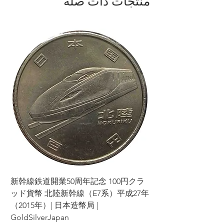
منتجات ذات صلة
إذا قمت بإلغاء أي جزء أو أجزاء من طلبك
بشكل متتالي، فقد نرفض التعامل معك في
المستقبل.
يرجى دراسة المنتجات والشروط بعناية قبل
تقديم طلبك واتخاذ قرارك.
نشكر تفهمكم وتعاونكم. رضاكم هو أولويتنا
القصوى، وسنبذل قصارى جهدنا لنقدم لكم
تجربة تسوق مميزة.
ラ
新幹線鉄道開業50周年記念 100円クラ
7年
ッド貨幣 北陸新幹線（E7系）平成27年
（2015年）| 日本造幣局 |
GoldSilverJapan