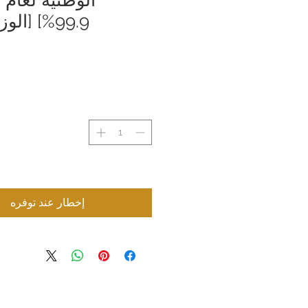
99.9%] [الوزن: 6.2 جرام]
إخطار عند توفره