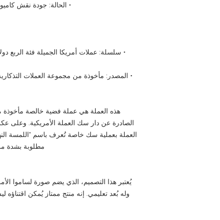
• الحالة: جودة نقش كاميو عم
• سلسلة: عملات أمريكا الجميلة فئة الربع دولار (سل
• المصدر: مأخوذة من مجموعة العملات التذكارية
هذه العملة هي عملة فضية خالصة مأخوذة م
الصادرة عن دار سك العملة الأمريكية. وعلى عكس 
العملة بعملية سك خاصة تُعرف باسم "اللمسة النهائ
مطلوبة بشدة من
يُعتبر هذا التصميم، الذي يضم صورة لساموا الأمريك
وله بُعد تعليمي. إنه منتج ممتاز يُمكن اقتناؤه 