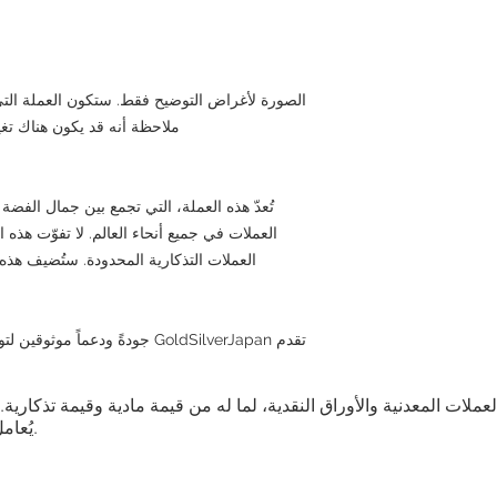
الصورة لأغراض التوضيح فقط. ستكون العملة الت
ملاحظة أنه قد يكون هناك ت
تُعدّ هذه العملة، التي تجمع بين جمال الفضة
العملات في جميع أنحاء العالم. لا تفوّت هذه
العملات التذكارية المحدودة. ستُضيف هذه 
تقدم GoldSilverJapan جودةً ودعماً موثوقين لتوصيل قطع قيّمة لهواة الجمع. اشترِ الآن.
العملات المعدنية والأوراق النقدية، لما له من قيمة مادية وقيمة تذكار
يُعامل كمنتج بناءً على قيمته التذكارية والمادية.