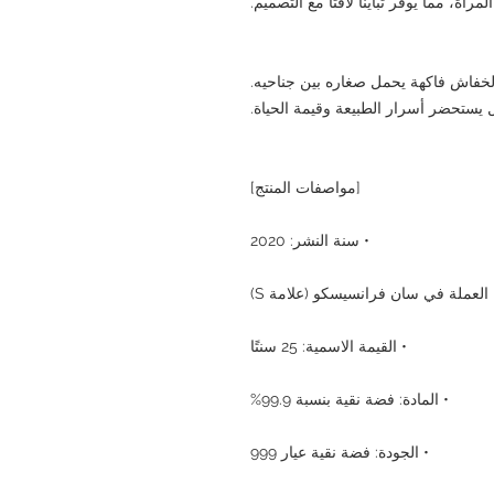
رآة، مما يوفر تباينًا لافتًا مع التصميم.
ل لخفاش فاكهة يحمل صغاره بين جناحيه.
ل يستحضر أسرار الطبيعة وقيمة الحياة.
[مواصفات المنتج]
• سنة النشر: 2020
العملة في سان فرانسيسكو (علامة S)
• القيمة الاسمية: 25 سنتًا
• المادة: فضة نقية بنسبة 99.9%
• الجودة: فضة نقية عيار 999