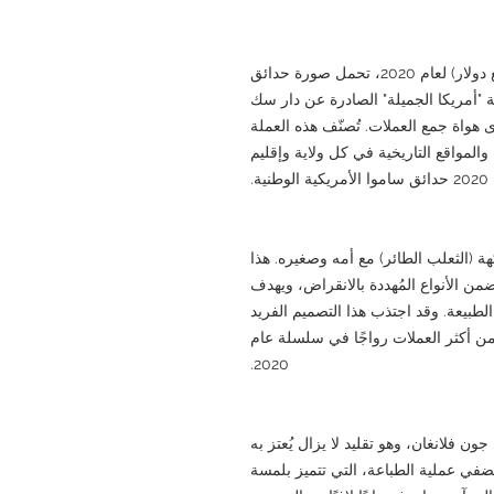
هذه عملة فضية تذكارية من فئة 25 سنتًا (ربع دولار) لعام 2020، تحمل صورة حدائق
"أمريكا الجميلة" الصادرة عن دار سك
لدى هواة جمع العملات. تُصنّف هذه العملة
المواقع التاريخية في كل ولاية وإقليم
ة.
هة (الثعلب الطائر) مع أمه وصغيره. هذا
من الأنواع المُهددة بالانقراض، ويهدف
لطبيعة. وقد اجتذب هذا التصميم الفريد
من أكثر العملات رواجًا في سلسلة عام
2020.
فلانغان، وهو تقليد لا يزال يُعتز به
تُضفي عملية الطباعة، التي تتميز بلمسة