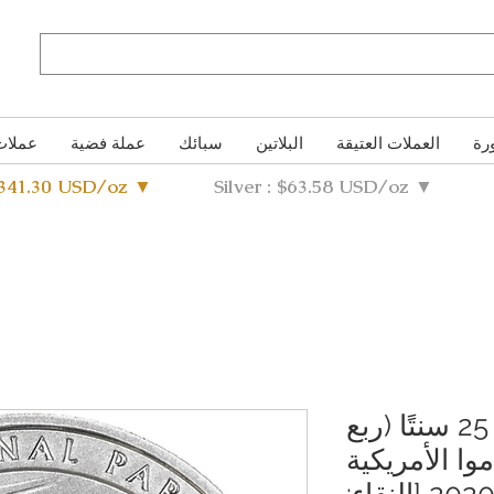
رة
العملات العتيقة
البلاتين
سبائك
عملة فضية
عملات
4341.30 USD/oz ▼
Silver : $63.58 USD/oz ▼
عملة فضية من فئة 25 سنتًا (ربع
وا الأمريكية
الوطنية لعام 2020 [النقاء: