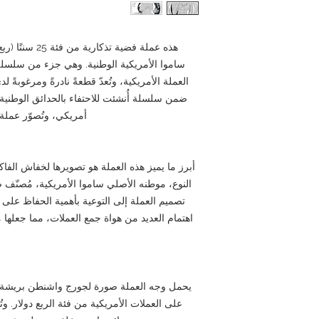
ساموا الأمريكية الوطنية. وهي جزء من سلسلة 
العملة الأمريكية، وتُعدّ قطعةً نادرةً ومرغوبةً 
ضمن سلسلة أُنشئت للاحتفاء بالحدائق الوطنية و
أمريكي، وتُصوّر عملة 2020 حدائق ساموا الأمريكية الوطني
أبرز ما يميز هذه العملة هو تصويرها لخفاش الفاك
النوع، موطنه الأصلي ساموا الأمريكية، مُصنّف ض
تصميم العملة إلى التوعية بأهمية الحفاظ على ا
اهتمام العديد من هواة جمع العملات، مما جعلها 
يحمل وجه العملة صورة لجورج واشنطن بريشة جون 
على العملات الأمريكية من فئة الربع دولار. و