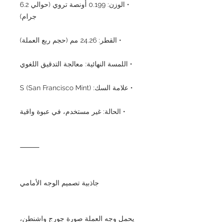
• الوزن: 0.199 أونصة تروي (حوالي 6.2
جرام)
• القطر: 24.26 مم (حجم ربع العملة)
• اللمسة النهائية: معالجة التدقيق اللغوي
• علامة السك: S (San Francisco Mint)
• الحالة: غير مستخدم، في عبوة واقية
⸻
جاذبية تصميم الوجه الأمامي
يحمل وجه العملة صورة جورج واشنطن،