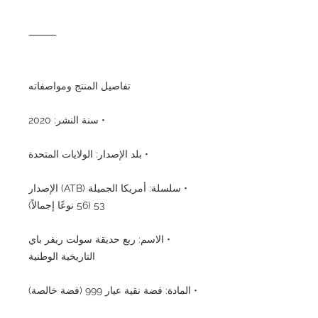
⸻
تفاصيل المنتج ومواصفاته
• سنة النشر: 2020
• بلد الإصدار: الولايات المتحدة
• سلسلة: أمريكا الجميلة (ATB) الإصدار
53 (56 نوعًا إجمالاً)
• الاسم: ربع حديقة سولت ريفر باي
التاريخية الوطنية
• المادة: فضة نقية عيار 999 (فضة خالصة)