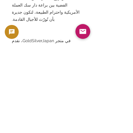
الفضية بين براعة دار سك العملة
الأمريكية واحترام الطبيعة، لتكون جديرة
بأن تُورّث للأجيال القادمة.
في متجر GoldSilverJapan، نقدم
لعملائنا هذه القطع القيّمة المختارة بعناية
فائقة. ندعوكم لاغتنام هذه الفرصة واقتناء
هذه القطع كخطوة أولى في عالم جمع
العملات الفضية أو لإثراء مجموعتكم.
يُباع هذا المنتج كقطعة تذكارية، مثل العملات
المعدنية والأوراق النقدية، لما له من قيمة مادية
وقيمة تذكارية. وهو غير مخصص للاستخدام كعملة،
وإنما يُعامل كمنتج بناءً على قيمته التذكارية
والمادية.
🟢 دعم الشراء وإعادة البيع