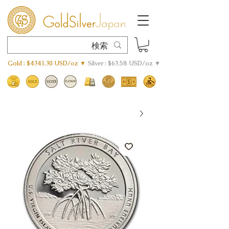
Gold : $4341.30 USD/oz ▼
Silver : $63.58 USD/oz ▼