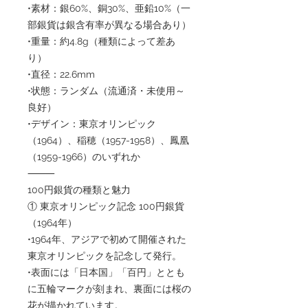
•素材：銀60%、銅30%、亜鉛10%（一
部銀貨は銀含有率が異なる場合あり）
•重量：約4.8g（種類によって差あ
り）
•直径：22.6mm
•状態：ランダム（流通済・未使用～
良好）
•デザイン：東京オリンピック
（1964）、稲穂（1957-1958）、鳳凰
（1959-1966）のいずれか
⸻
100円銀貨の種類と魅力
① 東京オリンピック記念 100円銀貨
（1964年）
•1964年、アジアで初めて開催された
東京オリンピックを記念して発行。
•表面には「日本国」「百円」ととも
に五輪マークが刻まれ、裏面には桜の
花が描かれています。