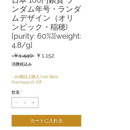
ンダム年号・ランダ
ムデザイン（オリ
ンピック・稲穂)
[purity: 60%][weight:
4.8/g]
通
セ
 ￥1,440 
￥1,152
常
ー
消費税込み
価
ル
格
価
- 20個以上購入/>20 Bars
Purchase:1% Off
格
数量
*
カートに入れる