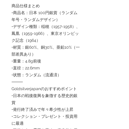
商品仕様まとめ
•商品名：日本 100円銀貨（ランダム
年号・ランダムデザイン）
•デザイン種類：稲穂（1957-1958）、
鳳凰（1959-1966）、東京オリンピッ
ク記念（1964）
•材質：銀60%、銅30%、亜鉛10%（一
部差異あり）
•重量：4.8g前後
•直径：22.6mm
•状態：ランダム（流通済）
⸻
Goldsilverjapanのおすすめポイント
•日本の戦後復興を象徴する歴史的銀
貨
•発行終了済みで年々希少性が上昇
•コレクション・プレゼント・投資用
に最適