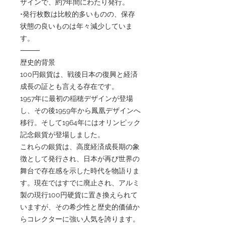
ザインで、約7年間にわたり発行。
•発行枚数は比較的多いものの、保存
状態の良いものは年々減少していま
す。
⸻
歴史的背景
100円銀貨は、戦後日本の復興と経済
成長の証とも言える存在です。
1957年に最初の稲穂デザインが登場
し、その後1959年から鳳凰デザインへ
移行。そして1964年にはオリンピック
記念銀貨が登場しました。
これらの銀貨は、高度経済成長期の象
徴として発行され、日本が再び世界の
舞台で存在感を示した時代を物語りま
す。現在ではすでに廃止され、アルミ
製の現行100円硬貨に置き換えられて
いますが、その希少性と歴史的価値か
らコレクターに強い人気を誇ります。