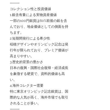
⸻
コレクション性と投資価値
1.銀含有量による実物資産価値
一部の100円銀貨は60%前後の銀を含
んでおり、地金価値としての側面を持
ちます。
2.短期間発行による希少性
稲穂デザインやオリンピック記念は発
行年が限られており、プレミア価値が
高まりやすい。
3.歴史的背景の豊かさ
日本の復興・国際社会復帰・経済成長
を象徴する硬貨で、資料的価値も高
い。
4.海外コレクター需要
特に東京オリンピック記念銀貨は、国
際的な人気が高く、海外市場でも取引
されることが多い。
⸻