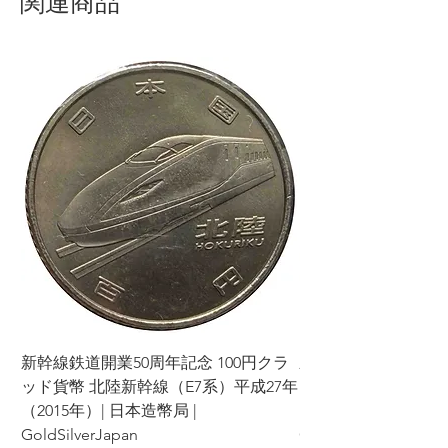
関連商品
新幹線鉄道開業50周年記念 100円クラ
新幹線鉄道開業50周年
ッド貨幣 北陸新幹線（E7系）平成27年
ッド貨幣 上越新幹線
（2015年）| 日本造幣局 |
（2015年）| 日本造幣
GoldSilverJapan
GoldSilverJapan