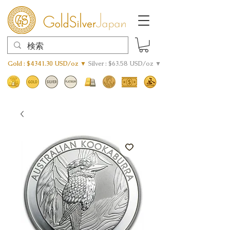
Gold : $4341.30 USD/oz ▼
Silver : $63.58 USD/oz ▼