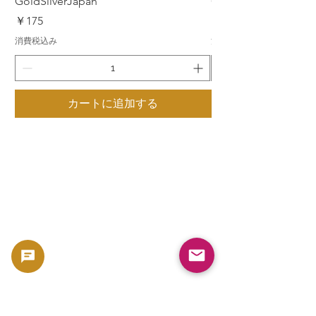
GoldSilverJapan
GoldSilverJapan
価格
価格
￥175
￥175
消費税込み
消費税込み
カートに追加する