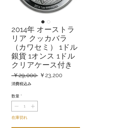
2014年 オーストラ
リア クッカバラ
（カワセミ） 1ドル
銀貨 1オンス 1ドル
クリアケース付き
通
セ
 ￥29,000 
￥23,200
常
ー
消費税込み
価
ル
格
価
数量
*
格
在庫切れ