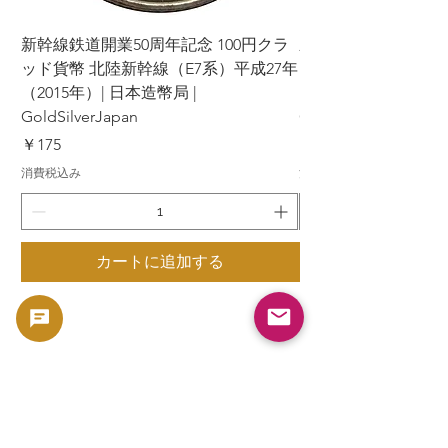
新幹線鉄道開業50周年記念 100円クラ
新幹線鉄道開業50周年
ッド貨幣 北陸新幹線（E7系）平成27年
ッド貨幣 上越新幹線
（2015年）| 日本造幣局 |
（2015年）| 日本造幣
GoldSilverJapan
GoldSilverJapan
価格
価格
￥175
￥175
消費税込み
消費税込み
カートに追加する