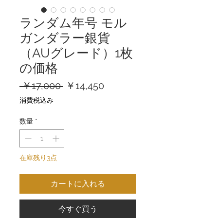
ランダム年号 モル
ガンダラー銀貨
（AUグレード）1枚
の価格
通
セ
 ￥17,000 
￥14,450
常
ー
消費税込み
価
ル
格
価
数量
*
格
在庫残り3点
カートに入れる
今すぐ買う