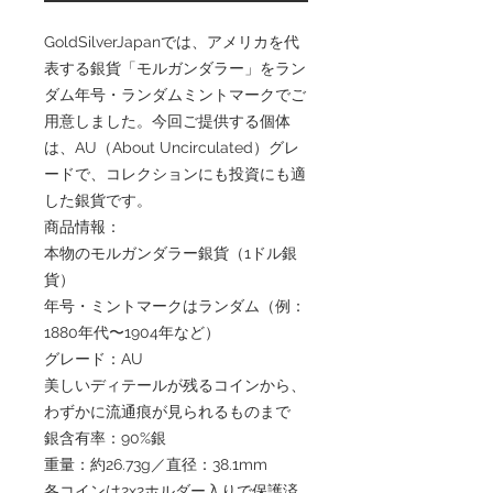
GoldSilverJapanでは、アメリカを代
表する銀貨「モルガンダラー」をラン
ダム年号・ランダムミントマークでご
用意しました。今回ご提供する個体
は、AU（About Uncirculated）グレ
ードで、コレクションにも投資にも適
した銀貨です。
商品情報：
本物のモルガンダラー銀貨（1ドル銀
貨）
年号・ミントマークはランダム（例：
1880年代〜1904年など）
グレード：AU
美しいディテールが残るコインから、
わずかに流通痕が見られるものまで
銀含有率：90%銀
重量：約26.73g／直径：38.1mm
各コインは2x2ホルダー入りで保護済