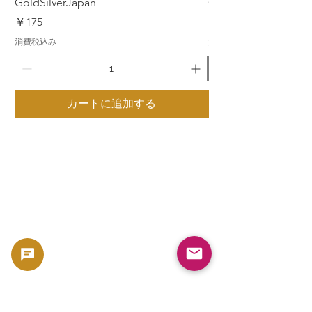
GoldSilverJapan
GoldSilverJapan
価格
価格
￥175
￥175
消費税込み
消費税込み
カートに追加する