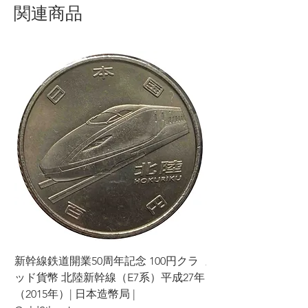
関連商品
新幹線鉄道開業50周年記念 100円クラ
新幹線鉄道開業50周年
ッド貨幣 北陸新幹線（E7系）平成27年
ッド貨幣 上越新幹線
（2015年）| 日本造幣局 |
（2015年）| 日本造幣