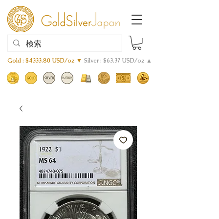
Gold : $4333.80 USD/oz ▼
Silver : $63.37 USD/oz ▲