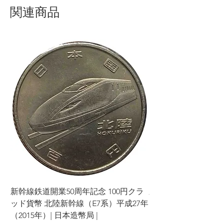
関連商品
新幹線鉄道開業50周年記念 100円クラ
新幹線鉄道開業50周年
ッド貨幣 北陸新幹線（E7系）平成27年
ッド貨幣 上越新幹線
（2015年）| 日本造幣局 |
（2015年）| 日本造幣