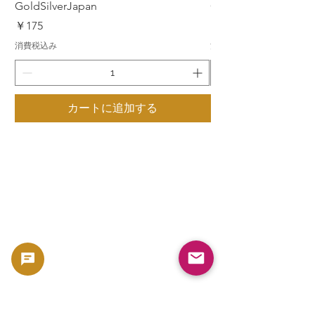
GoldSilverJapan
GoldSilverJapan
価格
価格
￥175
￥175
消費税込み
消費税込み
カートに追加する