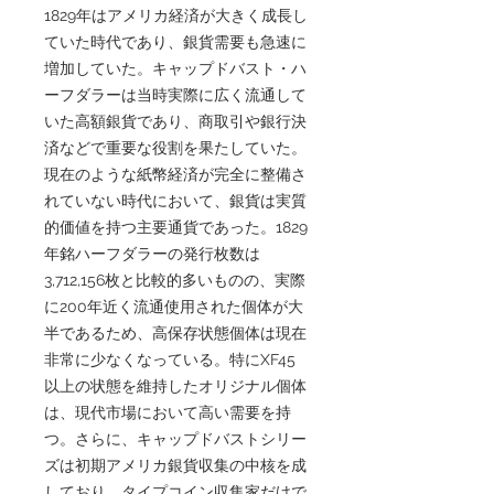
1829年はアメリカ経済が大きく成長し
ていた時代であり、銀貨需要も急速に
増加していた。キャップドバスト・ハ
ーフダラーは当時実際に広く流通して
いた高額銀貨であり、商取引や銀行決
済などで重要な役割を果たしていた。
現在のような紙幣経済が完全に整備さ
れていない時代において、銀貨は実質
的価値を持つ主要通貨であった。1829
年銘ハーフダラーの発行枚数は
3,712,156枚と比較的多いものの、実際
に200年近く流通使用された個体が大
半であるため、高保存状態個体は現在
非常に少なくなっている。特にXF45
以上の状態を維持したオリジナル個体
は、現代市場において高い需要を持
つ。さらに、キャップドバストシリー
ズは初期アメリカ銀貨収集の中核を成
しており、タイプコイン収集家だけで