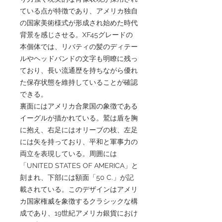
ている点が特徴であり、アメリカ独自
の国家美術様式が形成され始めた時代
背景を感じさせる。XF45グレードの
本個体では、リバティの髪のディテー
ルやヘッドバンドの文字も明瞭に残っ
ており、長い流通歴を持ちながら優れ
た保存状態を維持していることが確認
できる。
裏面にはアメリカ合衆国の象徴である
イーグルが描かれている。鷲は盾を胸
に抱え、右足にはオリーブの枝、左足
には矢を持っており、平和と軍事力の
両立を表現している。周囲には
「UNITED STATES OF AMERICA」と
刻まれ、下部には額面「50 C.」が記
載されている。このデザインはアメリ
カ国家権威を象徴するクラシックな構
成であり、19世紀アメリカ銀貨におけ