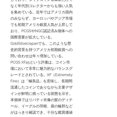
なく年代別コレクターからも強い人気
を集めている。近年ではアメリカ国内
のみならず、ヨーロッパやアジア市場
でも初期アメリカ銀貨人気が上昇して
おり、PCGSやNGC認証済み個体への
国際需要が拡大している。
GoldSilverJapanでも、このような歴
史的背景を持つアメリカ初期銀貨への
問い合わせは年々増加している。
PCGS XF45という評価は、コイン市
場において非常に魅力的なバランスグ
レードとされている。XF（Extremely
Fine）は「極美品」を意味し、長期間
流通したコインでありながら主要デザ
インが鮮明に残っている状態を示す。
本個体ではリバティ肖像の髪のディテ
ール、イーグルの羽根、盾の輪郭など
がはっきり確認でき、十分な鑑賞価値