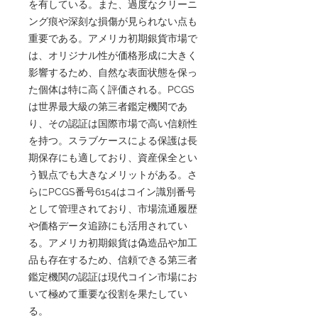
を有している。また、過度なクリーニ
ング痕や深刻な損傷が見られない点も
重要である。アメリカ初期銀貨市場で
は、オリジナル性が価格形成に大きく
影響するため、自然な表面状態を保っ
た個体は特に高く評価される。PCGS
は世界最大級の第三者鑑定機関であ
り、その認証は国際市場で高い信頼性
を持つ。スラブケースによる保護は長
期保存にも適しており、資産保全とい
う観点でも大きなメリットがある。さ
らにPCGS番号6154はコイン識別番号
として管理されており、市場流通履歴
や価格データ追跡にも活用されてい
る。アメリカ初期銀貨は偽造品や加工
品も存在するため、信頼できる第三者
鑑定機関の認証は現代コイン市場にお
いて極めて重要な役割を果たしてい
る。