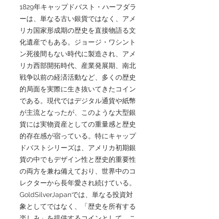
1829年キャップドバスト・ハーフダラ
ーは、単なる古い銀貨ではなく、アメ
リカ国家形成期の歴史を直接物語る文
化遺産でもある。ジョージ・ワシント
ン死後間もない時代に製造され、アメ
リカ西部開拓時代、産業発展期、南北
戦争以前の経済活動など、多くの歴史
的局面を実際に生き抜いてきたコイン
である。現代ではデジタル通貨や紙幣
が主流となったが、このような大型銀
貨には実物資産としての重量感と歴史
的存在感が宿っている。特にキャップ
ドバストシリーズは、アメリカ初期銀
貨の中でもデザイン性と歴史的重要性
の両方を兼ね備えており、世界中のコ
レクターから長年愛され続けている。
GoldSilverJapanでは、単なる投資対
象としてではなく、「歴史を所有する
楽しみ」を提供するコインとして、こ