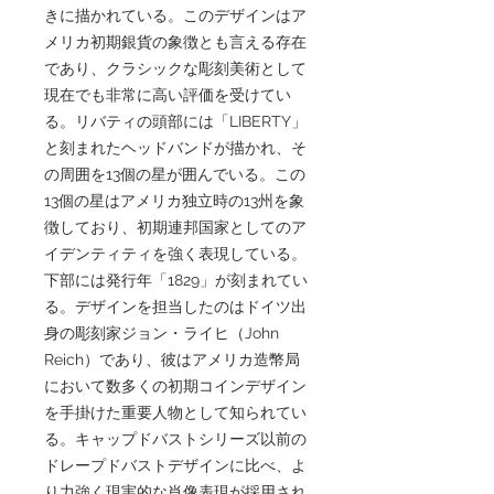
きに描かれている。このデザインはア
メリカ初期銀貨の象徴とも言える存在
であり、クラシックな彫刻美術として
現在でも非常に高い評価を受けてい
る。リバティの頭部には「LIBERTY」
と刻まれたヘッドバンドが描かれ、そ
の周囲を13個の星が囲んでいる。この
13個の星はアメリカ独立時の13州を象
徴しており、初期連邦国家としてのア
イデンティティを強く表現している。
下部には発行年「1829」が刻まれてい
る。デザインを担当したのはドイツ出
身の彫刻家ジョン・ライヒ（John
Reich）であり、彼はアメリカ造幣局
において数多くの初期コインデザイン
を手掛けた重要人物として知られてい
る。キャップドバストシリーズ以前の
ドレープドバストデザインに比べ、よ
り力強く現実的な肖像表現が採用され