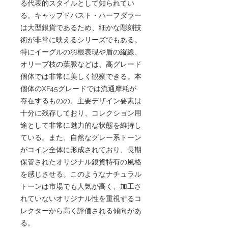
る代表的スタイルとして知られてい
る。キャップドバスト・ハーフダラー
は大型銀貨であるため、細かな彫刻技
術が非常に映えるシリーズでもある。
特にイーグルの羽根表現や盾の縦線、
オリーブ枝の葉脈などは、高グレード
個体では非常に美しく観察できる。本
個体のXF45グレードでは流通摩耗が
存在するものの、主要デザイン要素は
十分に残存しており、コレクション用
途として非常に魅力的な状態を維持し
ている。また、自然なグレー系トーン
がコイン全体に形成されており、長期
保管されたオリジナル銀貨特有の風格
を感じさせる。このようなナチュラル
トーンは市場でも人気が高く、加工さ
れていないオリジナル性を重視するコ
レクターから高く評価される傾向があ
る。