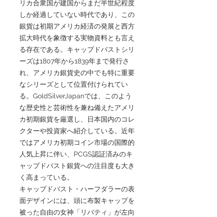
リカ合衆国が建国からまだ半世紀程度
しか経過していない時代であり、この
銀貨は初期アメリカ経済の発展と西方
拡大時代を象徴する実物資料とも言え
る存在である。キャップドバストシリ
ーズは1807年から1839年まで発行さ
れ、アメリカ銀貨史の中でも特に重要
なシリーズとして位置付けられてい
る。GoldSilverJapanでは、このよう
な歴史性と芸術性を兼ね備えたアメリ
カ初期銀貨を厳選し、日本国内のコレ
クターや投資家へ紹介している。近年
ではアメリカ初期コイン市場の国際的
人気上昇に伴い、PCGS認証済みのキ
ャップドバスト銀貨への注目度も大き
く高まっている。
キャップドバスト・ハーフダラーの表
面デザインには、頭に布製キャップを
被った自由の女神「リバティ」が左向