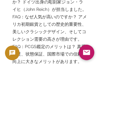
か？ ドイツ出身の彫刻家ジョン・ラ
イヒ（John Reich）が担当しました。
FAQ：なぜ人気が高いのですか？ アメ
リカ初期銀貨としての歴史的重要性、
美しいクラシックデザイン、そしてコ
レクション需要の高さが理由です。
FAQ：PCGS鑑定のメリットは？ 真贋
保証、状態保証、国際市場での信頼性
向上に大きなメリットがあります。
FAQ：発行枚数は多いですか？ 1829
年銘は約371万枚発行されましたが、
高保存状態個体は現在非常に少なくな
っています。
FAQ：投資対象としても人気ですか？
はい。アメリカ初期銀貨市場は世界的
に人気が高く、特にPCGS認証済み個
体は安定した需要があります。