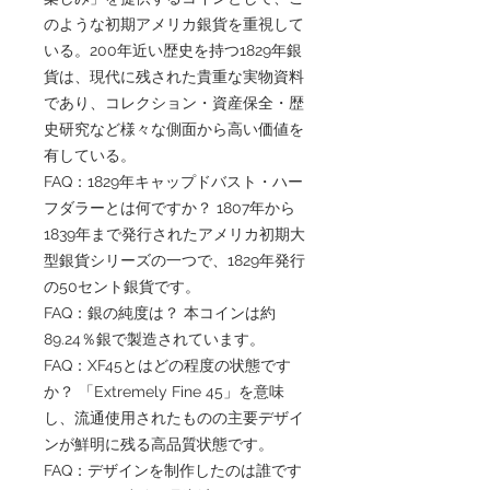
のような初期アメリカ銀貨を重視して
いる。200年近い歴史を持つ1829年銀
貨は、現代に残された貴重な実物資料
であり、コレクション・資産保全・歴
史研究など様々な側面から高い価値を
有している。
FAQ：1829年キャップドバスト・ハー
フダラーとは何ですか？ 1807年から
1839年まで発行されたアメリカ初期大
型銀貨シリーズの一つで、1829年発行
の50セント銀貨です。
FAQ：銀の純度は？ 本コインは約
89.24％銀で製造されています。
FAQ：XF45とはどの程度の状態です
か？ 「Extremely Fine 45」を意味
し、流通使用されたものの主要デザイ
ンが鮮明に残る高品質状態です。
FAQ：デザインを制作したのは誰です