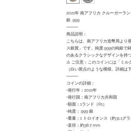
2021年 南アフリカ クルーガーラン
銀 .999
⸻
商品説明：
こちらは、南アフリカ造幣局より発行
ス銀貨」です。純度.999の純銀
のあるクラシックなデザインを持
⚠️ ご注意：このコインには「ミ
（白い斑点のような模様。詳細は
⸻
コインの詳細：
•発行年：2021年
•発行国：南アフリカ共和国
•額面：1ランド（R1）
•純度：.999 銀
•重量：1 トロイオンス（約31.1グ
•直径：約38.7 mm