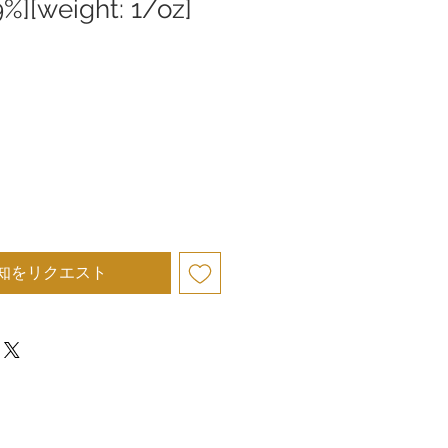
.9%][weight: 1/oz]
知をリクエスト