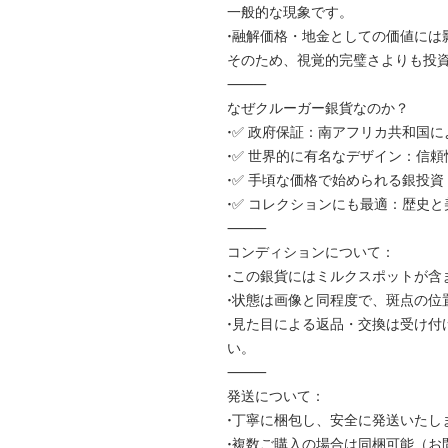
一般的な現象です。
•融解価格・地金としての価値には
そのため、視覚的完璧さよりも投
⸻
なぜクルーガー銀貨なのか？
•✅ 政府保証：南アフリカ共和国
•✅ 世界的に有名なデザイン：信
•✅ 手頃な価格で始められる銀投資
•✅ コレクションにも最適：歴史
⸻
コンディションについて：
•この銀貨にはミルクスポットが含
•状態は画像と同程度で、斑点の位
•見た目による返品・交換は受け付
い。
⸻
発送について：
•丁寧に梱包し、安全に発送いたし
•複数ご購入の場合は同梱可能（お