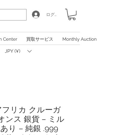
ログイン
n Center
買取サービス
Monthly Auction
JPY (¥)
南アフリカ クルーガ
オンス 銀貨 – ミル
り – 純銀 .999