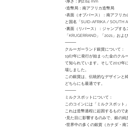
•厚さ：約2.84 mm
•造幣局：南アフリカ造幣局
•表面（オブバース）：南アフリカ
と国名「SUID-AFRIKA / SOUTH A
•裏面（リバース）：ジャンプする
「KRUGERRAND」「2021」および「F
⸻
クルーガーランド銀貨について：
1967年に発行が始まった金のク
て知られています。そして2017年
場しました。
この銀貨は、伝統的なデザインと
どちらにも最適です。
⸻
ミルクスポットについて：
このコインには「ミルクスポット
これは造幣過程に起因するもので
•見た目に影響するのみで、銀の純
•世界中の多くの銀貨（カナダ・南