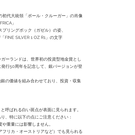
の初代大統領「ポール・クルーガー」の肖像
FRICA」
スプリングボック（ガゼル）の姿、
INE SILVER 1 OZ R1」の文字
ルーガーランドは、世界初の投資型地金貨とし
に発行50周年を記念して、銀バージョンが登
純銀の価値を組み合わせており、投資・収集
」と呼ばれる白い斑点が表面に見られます。
あり、特に以下の点にご注意ください：
度や重量には影響しません。
アフリカ・オーストリアなど）でも見られる