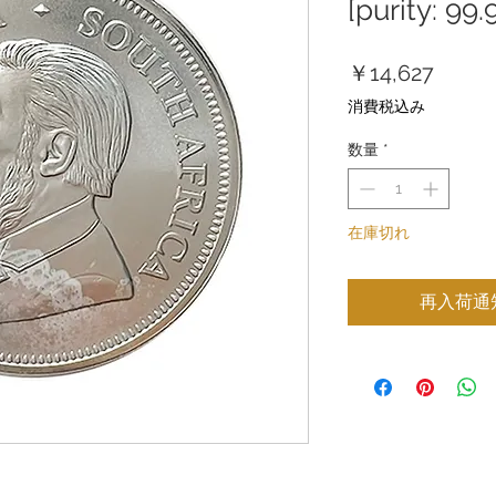
[purity: 99
価
￥14,627
格
消費税込み
数量
*
在庫切れ
再入荷通