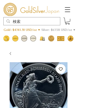
Gold : $4341.30 USD/oz ▼
Silver : $63.58 USD/oz ▼