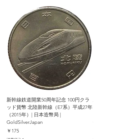
新幹線鉄道開業50周年記念 100円クラ
新幹線鉄道開業50周年
ッド貨幣 北陸新幹線（E7系）平成27年
ッド貨幣 上越新幹線
（2015年）| 日本造幣局 |
（2015年）| 日本造幣
GoldSilverJapan
GoldSilverJapan
価格
価格
￥175
￥175