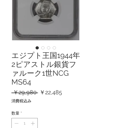
エジプト王国1944年
2ピアストル銀貨フ
ァルーク1世NCG
MS64
通
セ
 ￥29,980 
￥22,485
常
ー
消費税込み
価
ル
格
価
数量
*
格