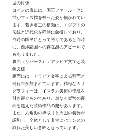
世の肖像
コインの表には、国王ファールーク1
世がフェズ帽を被った姿が描かれてい
ます。若き君主の横顔は、エジプトの
伝統と近代化を同時に象徴しており、
当時の国民にとって誇りであると同時
に、西洋諸国への存在感のアピールで
もありました。
裏面（リバース）：アラビア文字と装
飾文様
裏面には、アラビア文字による額面と
発行年が刻まれています。精緻なカリ
グラフィーは、イスラム美術の伝統を
引き継ぐものであり、単なる貨幣の裏
面を超えた芸術作品の趣があります。
また、六角形の枠取りと周囲の装飾が
調和し、全体として非常にバランスの
取れた美しい意匠となっています。
⸻