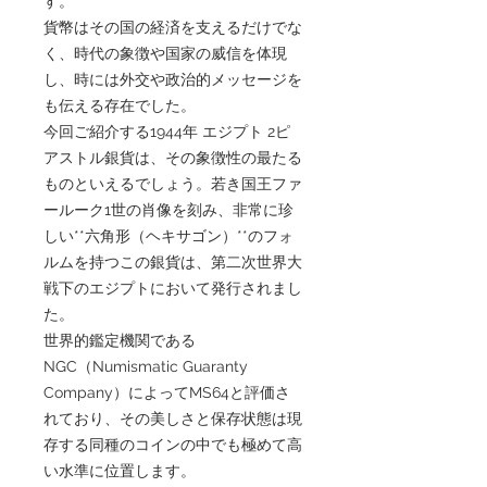
す。
貨幣はその国の経済を支えるだけでな
く、時代の象徴や国家の威信を体現
し、時には外交や政治的メッセージを
も伝える存在でした。
今回ご紹介する1944年 エジプト 2ピ
アストル銀貨は、その象徴性の最たる
ものといえるでしょう。若き国王ファ
ールーク1世の肖像を刻み、非常に珍
しい**六角形（ヘキサゴン）**のフォ
ルムを持つこの銀貨は、第二次世界大
戦下のエジプトにおいて発行されまし
た。
世界的鑑定機関である
NGC（Numismatic Guaranty
Company）によってMS64と評価さ
れており、その美しさと保存状態は現
存する同種のコインの中でも極めて高
い水準に位置します。