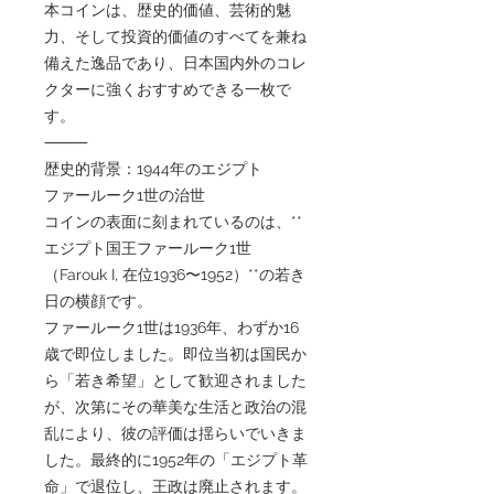
本コインは、歴史的価値、芸術的魅
力、そして投資的価値のすべてを兼ね
備えた逸品であり、日本国内外のコレ
クターに強くおすすめできる一枚で
す。
⸻
歴史的背景：1944年のエジプト
ファールーク1世の治世
コインの表面に刻まれているのは、**
エジプト国王ファールーク1世
（Farouk I, 在位1936〜1952）**の若き
日の横顔です。
ファールーク1世は1936年、わずか16
歳で即位しました。即位当初は国民か
ら「若き希望」として歓迎されました
が、次第にその華美な生活と政治の混
乱により、彼の評価は揺らいでいきま
した。最終的に1952年の「エジプト革
命」で退位し、王政は廃止されます。