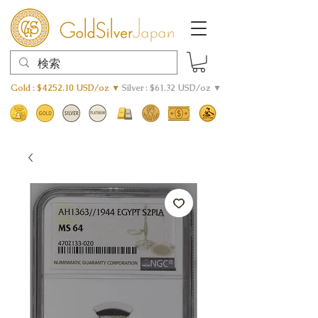
Gold : $4252.10 USD/oz ▼
Silver : $61.32 USD/oz ▼