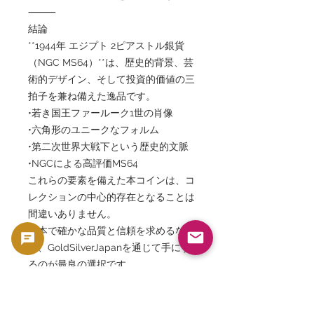
⸻
結論
**1944年 エジプト 2ピアストル銀貨
（NGC MS64）**は、歴史的背景、芸
術的デザイン、そして投資的価値の三
拍子を兼ね備えた逸品です。
•若き国王ファールーク1世の肖像
•六角形のユニークなフォルム
•第二次世界大戦下という歴史的文脈
•NGCによる高評価MS64
これらの要素を備えた本コインは、コ
レクションの中心的存在となることは
間違いありません。
日本で確かな品質と信頼を求めるな
ら、GoldSilverJapanを通じて手にす
るのが最良の選択です。
このコインは、あなたのコレクション
において、永遠に輝き続ける宝石とな