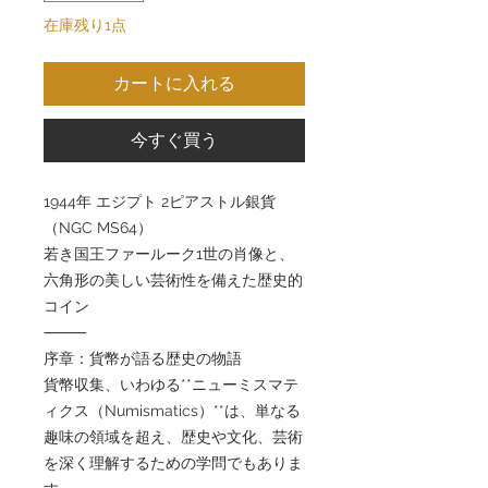
在庫残り1点
カートに入れる
今すぐ買う
1944年 エジプト 2ピアストル銀貨
（NGC MS64）
若き国王ファールーク1世の肖像と、
六角形の美しい芸術性を備えた歴史的
コイン
⸻
序章：貨幣が語る歴史の物語
貨幣収集、いわゆる**ニューミスマテ
ィクス（Numismatics）**は、単なる
趣味の領域を超え、歴史や文化、芸術
を深く理解するための学問でもありま