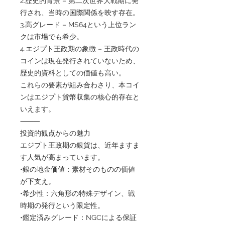
2.歴史的背景 – 第二次世界大戦期に発
行され、当時の国際関係を映す存在。
3.高グレード – MS64という上位ラン
クは市場でも希少。
4.エジプト王政期の象徴 – 王政時代の
コインは現在発行されていないため、
歴史的資料としての価値も高い。
これらの要素が組み合わさり、本コイ
ンはエジプト貨幣収集の核心的存在と
いえます。
⸻
投資的観点からの魅力
エジプト王政期の銀貨は、近年ますま
す人気が高まっています。
•銀の地金価値：素材そのものの価値
が下支え。
•希少性：六角形の特殊デザイン、戦
時期の発行という限定性。
•鑑定済みグレード：NGCによる保証