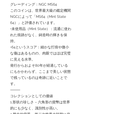
グレーディング：NGC MS64
このコインは、世界最大級の鑑定機関
NGCによって「MS64（Mint State
64）」と評価されています。
•未使用品（Mint State）：流通に使わ
れた痕跡がなく、鋳造時の輝きを保
持。
•64というスコア：細かな打痕や微小
な傷はあるものの、肉眼ではほぼ完璧
に見える水準。
発行からおよそ80年が経過している
にもかかわらず、ここまで美しい状態
で残っているのは奇跡に近いことで
す。
⸻
コレクションとしての価値
1.形状の珍しさ – 六角形の貨幣は世界
的にも少なく、識別性が高い。