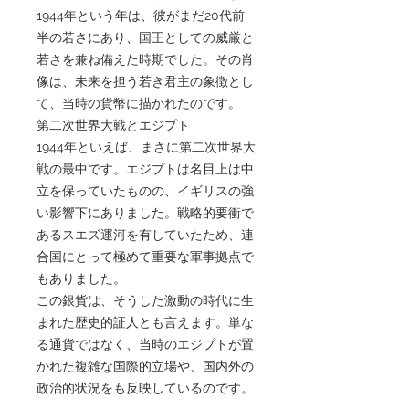
1944年という年は、彼がまだ20代前
半の若さにあり、国王としての威厳と
若さを兼ね備えた時期でした。その肖
像は、未来を担う若き君主の象徴とし
て、当時の貨幣に描かれたのです。
第二次世界大戦とエジプト
1944年といえば、まさに第二次世界大
戦の最中です。エジプトは名目上は中
立を保っていたものの、イギリスの強
い影響下にありました。戦略的要衝で
あるスエズ運河を有していたため、連
合国にとって極めて重要な軍事拠点で
もありました。
この銀貨は、そうした激動の時代に生
まれた歴史的証人とも言えます。単な
る通貨ではなく、当時のエジプトが置
かれた複雑な国際的立場や、国内外の
政治的状況をも反映しているのです。