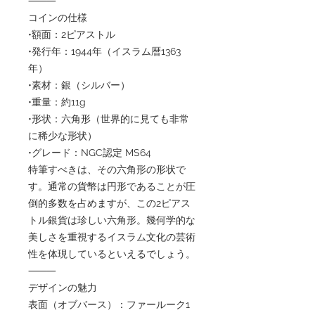
⸻
コインの仕様
•額面：2ピアストル
•発行年：1944年（イスラム暦1363
年）
•素材：銀（シルバー）
•重量：約11g
•形状：六角形（世界的に見ても非常
に稀少な形状）
•グレード：NGC認定 MS64
特筆すべきは、その六角形の形状で
す。通常の貨幣は円形であることが圧
倒的多数を占めますが、この2ピアス
トル銀貨は珍しい六角形。幾何学的な
美しさを重視するイスラム文化の芸術
性を体現しているといえるでしょう。
⸻
デザインの魅力
表面（オブバース）：ファールーク1