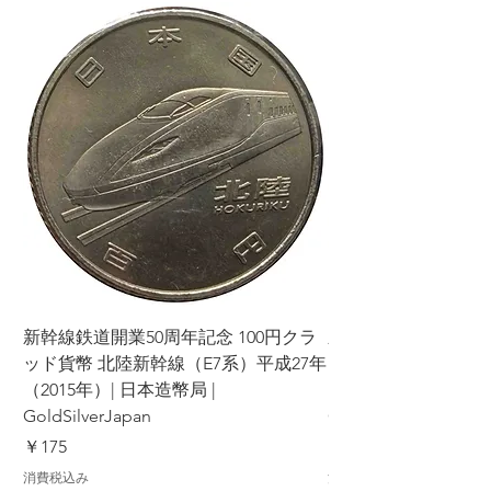
新幹線鉄道開業50周年記念 100円クラ
新幹線鉄道開業50周年
ッド貨幣 北陸新幹線（E7系）平成27年
ッド貨幣 上越新幹線
（2015年）| 日本造幣局 |
（2015年）| 日本造幣
GoldSilverJapan
GoldSilverJapan
価格
価格
￥175
￥175
消費税込み
消費税込み