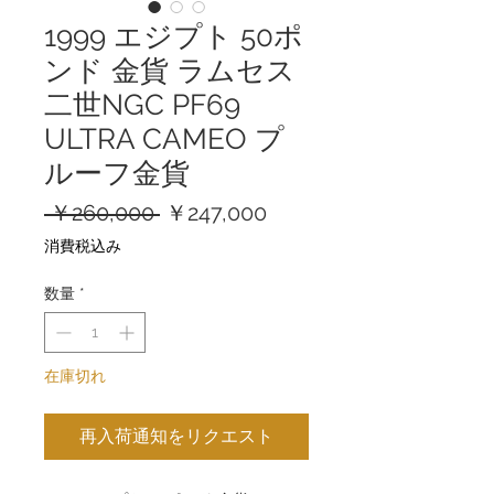
1999 エジプト 50ポ
ンド 金貨 ラムセス
二世NGC PF69
ULTRA CAMEO プ
ルーフ金貨
通
セ
 ￥260,000 
￥247,000
常
ー
消費税込み
価
ル
格
価
数量
*
格
在庫切れ
再入荷通知をリクエスト