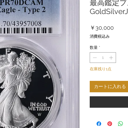
最高鑑定プ
GoldSilver
価
￥30,000
格
消費税込み
数量
*
在庫残り1点
カートに入れる