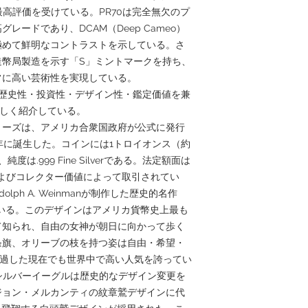
う最高評価を受けている。PR70は完全無欠のプ
ードであり、DCAM（Deep Cameo）
極めて鮮明なコントラストを示している。さ
造幣局製造を示す「S」ミントマークを持ち、
常に高い芸術性を実現している。
のような歴史性・投資性・デザイン性・鑑定価値を兼
詳しく紹介している。
リーズは、アメリカ合衆国政府が公式に発行
6年に誕生した。コインには1トロイオンス（約
度は.999 Fine Silverである。法定額面は
よびコレクター価値によって取引されてい
lph A. Weinmanが制作した歴史的名作
用されている。このデザインはアメリカ貨幣史上最も
て知られ、自由の女神が朝日に向かって歩く
条旗、オリーブの枝を持つ姿は自由・希望・
経過した現在でも世界中で高い人気を誇ってい
・シルバーイーグルは歴史的なデザイン変更を
ジョン・メルカンティの紋章鷲デザインに代