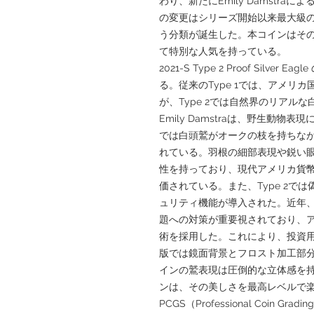
わり、新たにEmily Damstr
の変更はシリーズ開始以来最大級のデザ
う分類が誕生した。本コインはその新
て特別な人気を持っている。
2021-S Type 2 Proof Sil
る。従来のType 1では、アメリ
が、Type 2では自然界のリアル
Emily Damstraは、野生動
では白頭鷲がオークの枝を持ちな
れている。羽根の細部表現や鋭い
性を持っており、現代アメリカ貨
価されている。また、Type 2で
ュリティ機能が導入された。近年
題への対策が重要視されており、アメ
術を採用した。これにより、投資用
版では鏡面背景とフロスト加工部
インの鷲表現は圧倒的な立体感を持
ンは、その美しさを最高レベルで
PCGS（Professional Coin G