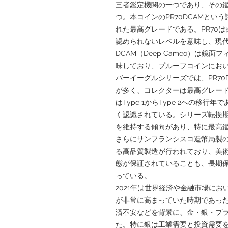
三者鑑定機関の一つであり、その
つ。本コインのPR70DCAMと
れた最高グレードである。PR70
認められないレベルを意味し、現
DCAM（Deep Cameo）は鏡
味しており、プルーフコインにお
バーイーグルシリーズでは、PR7
が多く、コレクターは最高グレード
はType 1からType 2への移
く認識されている。シリーズ転換
を維持する傾向があり、特に最高
さらにサンフランシスコ造幣局製
る高品質製造が行われており、美術
態が保証されていることも、長期
っている。
2021年は世界経済や金融市場に
が非常に高まっていた時期であっ
済不安などを背景に、金・銀・プ
た。特に銀は工業需要と投資需要