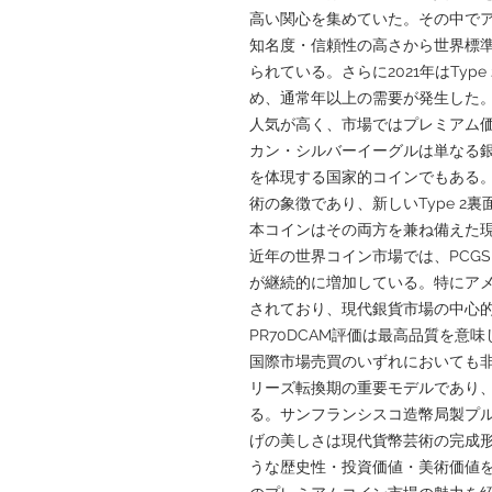
高い関心を集めていた。その中で
知名度・信頼性の高さから世界標
られている。さらに2021年はTy
め、通常年以上の需要が発生した。Pro
人気が高く、市場ではプレミアム
カン・シルバーイーグルは単なる
を体現する国家的コインでもある。Wal
術の象徴であり、新しいType 2
本コインはその両方を兼ね備えた
近年の世界コイン市場では、PCG
が継続的に増加している。特にア
されており、現代銀貨市場の中心
PR70DCAM評価は最高品質を
国際市場売買のいずれにおいても非常に
リーズ転換期の重要モデルであり
る。サンフランシスコ造幣局製プ
げの美しさは現代貨幣芸術の完成形とも言
うな歴史性・投資価値・美術価値を