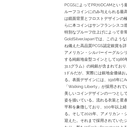
PCGSによってPR70DCAMとい
ルーフコインにのみ与えられる最高グレ
は鏡面背景とフロストデザインの
らに本コインはサンフランシスコ
特別なプルーフ仕上げによって非
GoldSilverJapanでは、こ
ね備えた高品質PCGS認定銀貨を
アメリカン・シルバーイーグルシ
する純銀地金型コインとして198
31.1グラム）の純銀が含まれており、純
1ドルだが、実際には銀地金価値お
る。表面デザインには、1916年にAdo
「Walking Liberty」が採
美しいコインデザインの一つとし
姿を描いている。流れる衣装と星
平和を象徴しており、100年以上
る。そして2021年、アメリカン
迎えた。それまで採用されていた