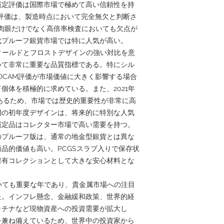
鑑定評価は国際市場で極めて高い信頼性を持
いう評価は、製造時点において完全無欠と判断さ
は肉眼だけでなく高倍率検査においても欠点が
代プルーフ銀貨市場では特に人気が高い。
面フィールドとフロストデザインの強い対比を意
いて非常に重要な品質指標である。特にシル
0DCAM評価が市場価値に大きく影響する場合
個体を積極的に求めている。また、2021年
行年であるため、市場では歴史的重要性が非常に高
期の初年度デザインは、将来的に特別な人気
鑑定品はコレクター市場で高い需要を持つ。
のプルーフ版は、通常の地金型銀貨とは異な
品的価値も高い。PCGSスラブ入りで保存状
保有コレクションとして大きな安心材料とな
おいても重要な年であり、貴金属市場への注目
た。インフレ懸念、金融緩和政策、世界的経
ラチナなど現物資産への投資需要が拡大し
を兼ね備えているため、世界中の投資家から