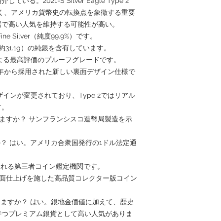
2021-S Silver Eagle Type 2
はなく、アメリカ貨幣史の転換点を象徴する重要
場で高い人気を維持する可能性が高い。
ne Silver（純度99.9%）です。
約31.1g）の純銀を含有しています。
GSによる最高評価のプルーフグレードです。
2021年から採用された新しい裏面デザイン仕様で
デザインが変更されており、Type 2ではリアル
す。
味しますか？ サンフランシスコ造幣局製造を示
か？ はい。アメリカ合衆国発行の1ドル法定通
頼される第三者コイン鑑定機関です。
別な鏡面仕上げを施した高品質コレクター版コイン
りますか？ はい。銀地金価値に加えて、歴史
持つプレミアム銀貨として高い人気がありま