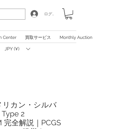
ログイン
n Center
買取サービス
Monthly Auction
JPY (¥)
 アメリカン・シルバ
ype 2
AM 完全解説｜PCGS