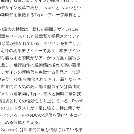
aによる飛翔する白頭鷲デザインが採用された。こ
イン改革であり、Type 1とType 2とい
時代を象徴するType 2プルーフ銀貨とし
ver Eagle の最大の特徴は、新しい裏面デザインにあ
カ国章をベースとした紋章鷲が採用されていた
な白頭鷲が描かれている。デザインを担当した
物表現に定評のあるデザイナーであり、本デザイン
がら着地する瞬間がリアルかつ力強く描写さ
眼差し、飛行動作の躍動感は極めて高い芸術
幣デザインの新時代を象徴する作品として評
は偽造防止技術も強化されており、新たなセキ
、世界的に人気の高い地金型コインは偽造問
リカ造幣局はType 2導入と同時に最新技
銀貨としての信頼性も向上している。Proof
分のコントラストが非常に強く、特に新デザ
っている。PR70DCAM評価を受けた本コイ
楽しめる個体と言える。
rading Service）は世界的に最も信頼されている第