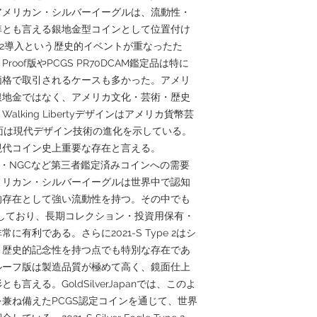
アメリカン・シルバーイーグルは、流動性・
準とも言える銀地金型コインとして位置付け
pe 2導入という歴史的イベントが重なったた
of版やPCGS PR70DCAM鑑定品は特に
価格で取引されるケースも多かった。アメリ
銀地金ではなく、アメリカ文化・芸術・歴史
king Libertyデザインはアメリカ貨幣芸
裏面は現代デザイン技術の進化を示している。
現代コイン史上重要な存在と言える。
S・NGCなど第三者鑑定済みコインへの需要
メリカン・シルバーイーグルは世界中で認知
的存在として強い流動性を持つ。その中でも
意味しており、長期コレクション・投資用保有・
有利である。さらに2021-S Type 2はシ
、歴史的記念性を持つ点でも特別な存在であ
ルーフ版は製造品質が極めて高く、鏡面仕上
える。GoldSilverJapanでは、このよ
兼ね備えたPCGS認定コインを通じて、世界