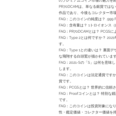
のプレミアムコイン市場の魅力を紹介している。
PR70DCAMは、単なる銀貨で
作品であり、今後もコレクター市
FAQ：このコインの純度は？ .999 Fi
FAQ：含有量は？ 1トロイオンス（
FAQ：PR70DCAMとは？ PC
FAQ：Type 2とは何ですか？ 
す。
FAQ：Type 1との違いは？ 裏面
な飛翔する白頭鷲が描かれていま
FAQ：2021-Sの「S」は何を意
します。
FAQ：このコインは法定通貨です
貨です。
FAQ：PCGSとは？ 世界的に信
FAQ：Proofコインとは？ 特
です。
FAQ：このコインは投資対象にな
性・鑑定価値・コレクター価値を