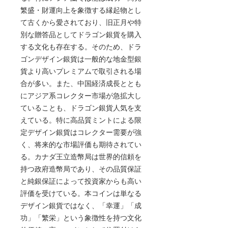
繁盛・財運向上を象徴する縁起物とし
て古くから愛されており、旧正月や特
別な贈答品としてドラゴン銀貨を購入
する文化も存在する。そのため、ドラ
ゴンデザイン銀貨は一般的な地金型銀
貨より高いプレミアムで取引される場
合が多い。また、中国経済成長ととも
にアジア系コレクター市場が急拡大し
ていることも、ドラゴン銀貨人気を支
えている。特に高品質ミントによる限
定デザイン銀貨はコレクター需要が強
く、将来的な市場評価も期待されてい
る。カナダ王立造幣局は世界的信頼を
持つ政府造幣局であり、その品質保証
と純銀保証によって投資家からも高い
評価を受けている。本コインは単なる
デザイン銀貨ではなく、「幸運」「成
功」「繁栄」という象徴性を持つ文化