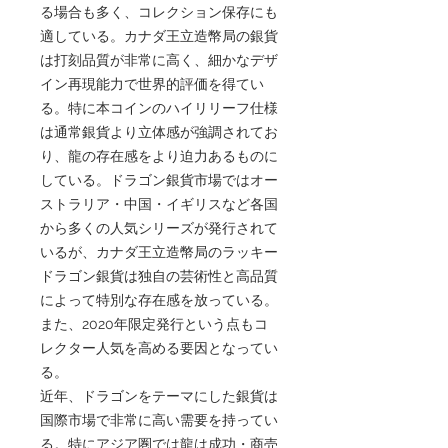
る場合も多く、コレクション保存にも
適している。カナダ王立造幣局の銀貨
は打刻品質が非常に高く、細かなデザ
イン再現能力で世界的評価を得てい
る。特に本コインのハイリリーフ仕様
は通常銀貨より立体感が強調されてお
り、龍の存在感をより迫力あるものに
している。ドラゴン銀貨市場ではオー
ストラリア・中国・イギリスなど各国
から多くの人気シリーズが発行されて
いるが、カナダ王立造幣局のラッキー
ドラゴン銀貨は独自の芸術性と高品質
によって特別な存在感を放っている。
また、2020年限定発行という点もコ
レクター人気を高める要因となってい
る。
近年、ドラゴンをテーマにした銀貨は
国際市場で非常に高い需要を持ってい
る。特にアジア圏では龍は成功・商売