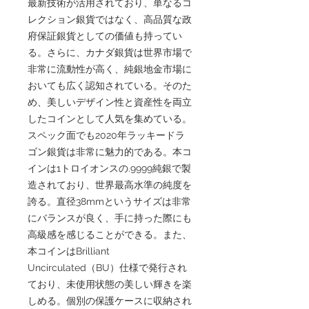
最新技術が活用されており、単なるコ
レクション銀貨ではなく、高品質な政
府保証銀貨としての価値も持ってい
る。さらに、カナダ銀貨は世界市場で
非常に流動性が高く、純銀地金市場に
おいても広く認知されている。そのた
め、美しいデザイン性と資産性を両立
したコインとして人気を集めている。
スペック面でも2020年ラッキードラ
ゴン銀貨は非常に魅力的である。本コ
インは1トロイオンスの.9999純銀で製
造されており、世界最高水準の純度を
誇る。直径38mmというサイズは非常
にバランスが良く、手に持った際にも
高級感を感じることができる。また、
本コインはBrilliant
Uncirculated（BU）仕様で発行され
ており、未使用状態の美しい輝きを楽
しめる。個別の保護ケースに収納され