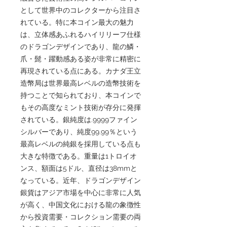
として世界中のコレクターから注目さ
れている。特に本コイン最大の魅力
は、立体感あふれるハイリリーフ仕様
のドラゴンデザインであり、龍の鱗・
爪・髭・躍動感ある姿が非常に精密に
再現されている点にある。カナダ王立
造幣局は世界最高レベルの造幣技術を
持つことで知られており、本コインで
もその高度なミント技術が存分に発揮
されている。銀純度は.9999ファイン
シルバーであり、純度99.99％という
最高レベルの純銀を採用している点も
大きな特徴である。重量は1トロイオ
ンス、額面は5ドル、直径は38mmと
なっている。近年、ドラゴンデザイン
銀貨はアジア市場を中心に非常に人気
が高く、中国文化における龍の象徴性
から投資需要・コレクション需要の両