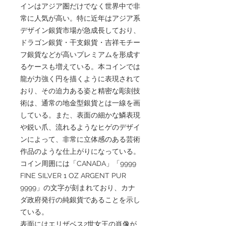
インはアジア圏だけでなく世界中で非
常に人気が高い。特に近年はアジア系
デザイン銀貨市場が急成長しており、
ドラゴン銀貨・干支銀貨・吉祥モチー
フ銀貨などが高いプレミアムを形成す
るケースも増えている。本コインでは
龍が力強く円を描くように表現されて
おり、その迫力ある姿と精密な彫刻技
術は、通常の地金型銀貨とは一線を画
している。また、表面の細かな鱗表現
や鋭い爪、流れるようなヒゲのデザイ
ンによって、非常に立体感のある芸術
作品のような仕上がりになっている。
コイン周囲には「CANADA」「9999
FINE SILVER 1 OZ ARGENT PUR
9999」の文字が刻まれており、カナ
ダ政府発行の純銀貨であることを示し
ている。
表面にはエリザベス2世女王の肖像が