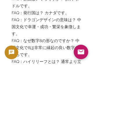
ドルです。
FAQ：発行国は？ カナダです。
FAQ：ドラゴンデザインの意味は？ 中
国文化で幸運・成功・繁栄を象徴しま
す。
FAQ：なぜ数字8の形なのですか？ 中
国文化で8は非常に縁起の良い数字だ
からです。
FAQ：ハイリリーフとは？ 通常より立
体感を強調した高浮彫デザイン技術で
す。
FAQ：投資向きですか？ はい。高純度
銀とコレクター需要を兼ね備えていま
す。
FAQ：コレクション価値はあります
か？ 非常に高いです。ドラゴン銀貨
は世界的人気テーマの一つです。