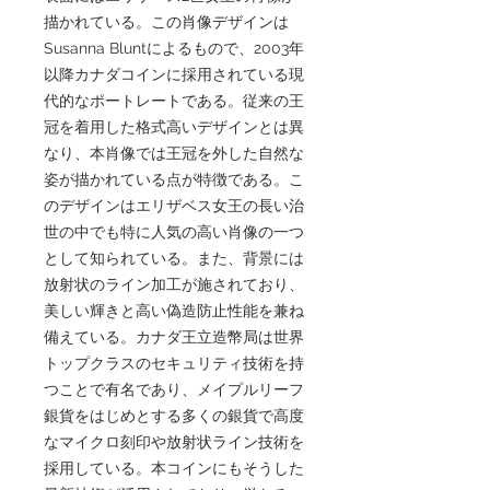
描かれている。この肖像デザインは
Susanna Bluntによるもので、2003年
以降カナダコインに採用されている現
代的なポートレートである。従来の王
冠を着用した格式高いデザインとは異
なり、本肖像では王冠を外した自然な
姿が描かれている点が特徴である。こ
のデザインはエリザベス女王の長い治
世の中でも特に人気の高い肖像の一つ
として知られている。また、背景には
放射状のライン加工が施されており、
美しい輝きと高い偽造防止性能を兼ね
備えている。カナダ王立造幣局は世界
トップクラスのセキュリティ技術を持
つことで有名であり、メイプルリーフ
銀貨をはじめとする多くの銀貨で高度
なマイクロ刻印や放射状ライン技術を
採用している。本コインにもそうした