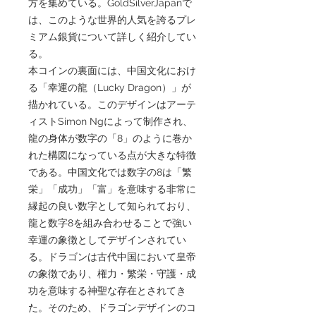
方を集めている。GoldSilverJapanで
は、このような世界的人気を誇るプレ
ミアム銀貨について詳しく紹介してい
る。
本コインの裏面には、中国文化におけ
る「幸運の龍（Lucky Dragon）」が
描かれている。このデザインはアーテ
ィストSimon Ngによって制作され、
龍の身体が数字の「8」のように巻か
れた構図になっている点が大きな特徴
である。中国文化では数字の8は「繁
栄」「成功」「富」を意味する非常に
縁起の良い数字として知られており、
龍と数字8を組み合わせることで強い
幸運の象徴としてデザインされてい
る。ドラゴンは古代中国において皇帝
の象徴であり、権力・繁栄・守護・成
功を意味する神聖な存在とされてき
た。そのため、ドラゴンデザインのコ