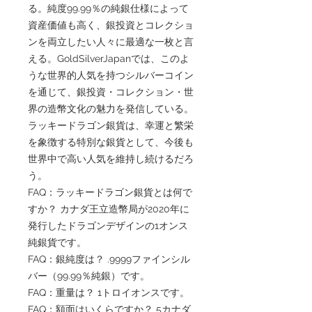
る。純度99.99％の純銀仕様によって
資産価値も高く、銀投資とコレクショ
ンを両立したい人々に最適な一枚と言
える。GoldSilverJapanでは、このよ
うな世界的人気を持つシルバーコイン
を通じて、銀投資・コレクション・世
界の造幣文化の魅力を発信している。
ラッキードラゴン銀貨は、幸運と繁栄
を象徴する特別な銀貨として、今後も
世界中で高い人気を維持し続けるだろ
う。
FAQ：ラッキードラゴン銀貨とは何で
すか？ カナダ王立造幣局が2020年に
発行したドラゴンデザインの1オンス
純銀貨です。
FAQ：銀純度は？ .9999ファインシル
バー（99.99％純銀）です。
FAQ：重量は？ 1トロイオンスです。
FAQ：額面はいくらですか？ 5カナダ