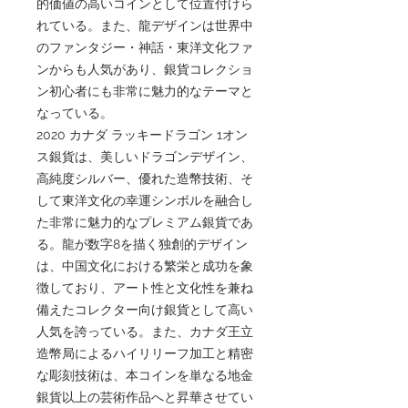
的価値の高いコインとして位置付けら
れている。また、龍デザインは世界中
のファンタジー・神話・東洋文化ファ
ンからも人気があり、銀貨コレクショ
ン初心者にも非常に魅力的なテーマと
なっている。
2020 カナダ ラッキードラゴン 1オン
ス銀貨は、美しいドラゴンデザイン、
高純度シルバー、優れた造幣技術、そ
して東洋文化の幸運シンボルを融合し
た非常に魅力的なプレミアム銀貨であ
る。龍が数字8を描く独創的デザイン
は、中国文化における繁栄と成功を象
徴しており、アート性と文化性を兼ね
備えたコレクター向け銀貨として高い
人気を誇っている。また、カナダ王立
造幣局によるハイリリーフ加工と精密
な彫刻技術は、本コインを単なる地金
銀貨以上の芸術作品へと昇華させてい