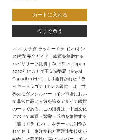
カートに入れる
今すぐ買う
2020 カナダ ラッキードラゴン 1オン
ス銀貨 完全ガイド｜幸運を象徴する
ハイリリーフ銀貨｜GoldSilverJapan
2020年にカナダ王立造幣局（Royal
Canadian Mint）より発行された「ラ
ッキードラゴン 1オンス銀貨」は、世
界のモダンシルバーコイン市場におい
て非常に高い人気を誇るデザイン銀貨
の一つである。この銀貨は、中国文化
において幸運・繁栄・成功を象徴する
「龍（ドラゴン）」をテーマに制作さ
れており、東洋文化と西洋造幣技術が
融合した芸術性の高いシルバーコイン