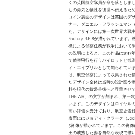
くの英国航空隊員が命を落としま
ちの勇気と犠牲を後世へ伝えるた
コイン裏面のデザインは英国のデザイ
ナー、ダニエル・フラッシュマン（Dan
た。デザインには第一次世界大戦中に活躍
Factory R.E.8が描かれて
機による偵察任務が戦争において
の説明によると、この作品は1917年4月
で偵察飛行を行うパイロットと観
ィ・エイプリルとして知られてい
は、航空偵察によって収集された
たデザイン全体は当時の設計図や
料を現代の貨幣芸術へと昇華させてい
THE AIR」の文字が刻まれ、第
います。このデザインはロイヤル
高い評価を受けており、航空史愛
表面にはジョディ・クラーク（Jody
5肖像が描かれています。この肖像
王の成熟した姿を自然な表現で描