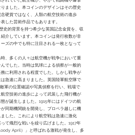
なりました。本コインのデザインはその歴史
記念硬貨ではなく、人類の航空技術の進歩
を表した芸術作品でもあります。
のような歴史的背景を持つ希少な英国記念金貨を、収
く紹介しています。本コインは発行枚数が非
リーズの中でも特に注目される一枚となって
年当時、多くの人々は航空機が戦争において重
せんでした。当時は気球による偵察が一般的
任務に利用される程度でした。しかし戦争が
性は急速に高まりました。英国陸軍航空隊で
（RFC）は敵軍の位置確認や写真偵察を行い、戦場で
に航空技術の進歩によって武装した飛行機が
態が誕生しました。1915年にはドイツの航
ーが同期機関銃を開発し、プロペラ越しに機
れました。これにより航空戦は急速に激化
って熾烈な戦いを繰り広げました。1917年
ody April）」と呼ばれる激戦が発生し、多