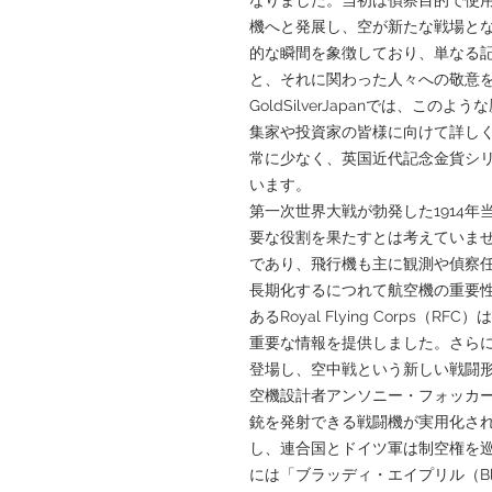
機へと発展し、空が新たな戦場と
的な瞬間を象徴しており、単なる
と、それに関わった人々への敬意
GoldSilverJapanでは、こ
集家や投資家の皆様に向けて詳し
常に少なく、英国近代記念金貨シ
います。
第一次世界大戦が勃発した1914
要な役割を果たすとは考えていま
であり、飛行機も主に観測や偵察
長期化するにつれて航空機の重要
あるRoyal Flying Corps
重要な情報を提供しました。さら
登場し、空中戦という新しい戦闘形
空機設計者アンソニー・フォッカ
銃を発射できる戦闘機が実用化さ
し、連合国とドイツ軍は制空権を巡
には「ブラッディ・エイプリル（Blo