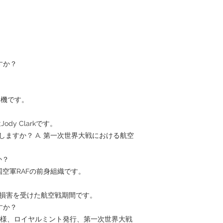
すか？
.8偵察機です。
Jody Clarkです。
は何を意味しますか？ A. 第一次世界大戦における航空
すか？
国空軍RAFの前身組織です。
きな損害を受けた航空戦期間です。
すか？
2金仕様、ロイヤルミント発行、第一次世界大戦