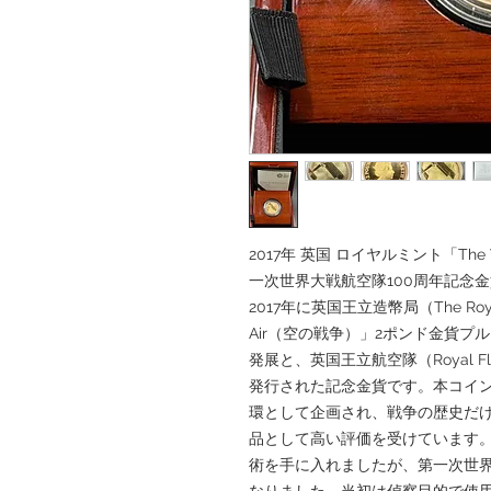
2017年 英国 ロイヤルミント「The W
一次世界大戦航空隊100周年記念金貨｜Go
2017年に英国王立造幣局（The Royal
Air（空の戦争）」2ポンド金貨
発展と、英国王立航空隊（Royal F
発行された記念金貨です。本コイン
環として企画され、戦争の歴史だ
品として高い評価を受けています。
術を手に入れましたが、第一次世
なりました。当初は偵察目的で使