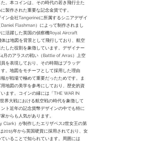
した。本コインは、その時代の若き飛行士た
めに製作された重要な記念金貨です。
ン会社Tangerineに所属するシニアデザイ
iel Flashman）によって制作されまし
した英国の偵察機Royal Aircraft
います。機体は地図を背景として飛行しており、航空
果たした役割を象徴しています。デザイナー
のアラスの戦い（Battle of Arras）上空
測員を表現しており、その時期はブラッデ
ます。地図をモチーフとして採用した理由
情報が戦場で極めて重要だったためです。ま
軍用地図の美学を参考にしており、歴史的資
ます。コインの縁には「THE WAR IN
一次世界大戦における航空戦の時代を象徴して
ミント近年の記念貨幣デザインの中でも特に
好家からも人気があります。
 Clark）が制作したエリザベス2世女王の第
は2015年から英国硬貨に採用されており、女
いていることで知られています。周囲には