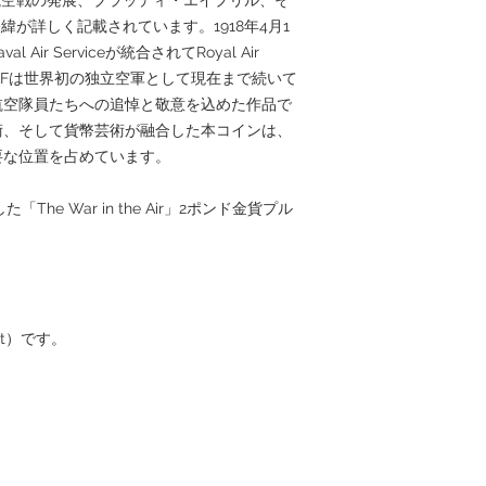
緯が詳しく記載されています。1918年4月1
aval Air Serviceが統合されてRoyal Air
。RAFは世界初の独立空軍として現在まで続いて
航空隊員たちへの追悼と敬意を込めた作品で
術、そして貨幣芸術が融合した本コインは、
要な位置を占めています。
The War in the Air」2ポンド金貨プル
int）です。