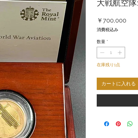
大戦航空隊
価
￥700,000
格
消費税込み
数量
*
在庫残り1点
カートに入れる