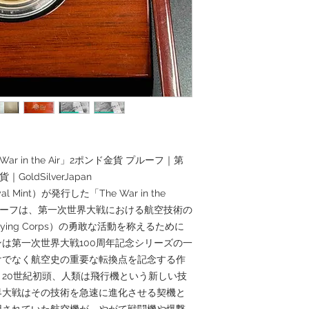
ar in the Air」2ポンド金貨 プルーフ｜第
ldSilverJapan
 Mint）が発行した「The War in the
プルーフは、第一次世界大戦における航空技術の
lying Corps）の勇敢な活動を称えるために
は第一次世界大戦100周年記念シリーズの一
けでなく航空史の重要な転換点を記念する作
20世紀初頭、人類は飛行機という新しい技
界大戦はその技術を急速に進化させる契機と
用されていた航空機が、やがて戦闘機や爆撃