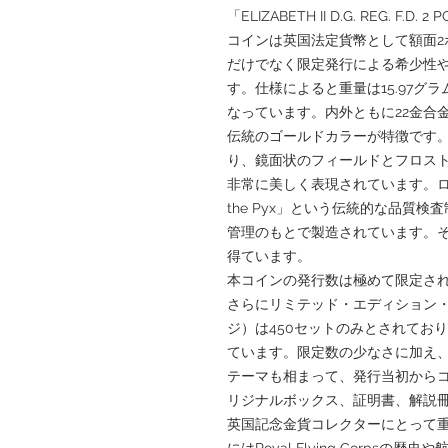
「ELIZABETH II D.G. REG. 
コインは英国法定貨幣として額面2
だけでなく限定発行による希少性
す。仕様によると重量は15.97グラム
なっています。内外ともに22金合
伝統のゴールドカラーが特徴です
り、鏡面状のフィールドとフロス
非常に美しく表現されています。ロイヤ
the Pyx」という伝統的な品質
管理のもとで製造されています。
得ています。
本コインの発行数は極めて限定され
さらにリミテッド・エディション
ジ）は450セットのみとされてお
ています。限定数の少なさに加え、
テーマも相まって、発行当初から
リジナルボックス、証明書、解説
英国記念金貨コレクターにとって
にはRoyal Flying Corp