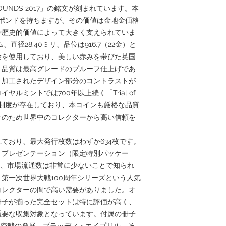
F.D. 2 POUNDS 2017」の銘文が刻まれています。本
ポンドを持ちますが、その価値は金地金価格
や歴史的価値によって大きく支えられていま
、直径28.40ミリ、品位は916.7（22金）と
金を使用しており、美しい赤みを帯びた英国
。品質は最高グレードのプルーフ仕上げであ
ト加工されたデザイン部分のコントラストが
ルミントでは700年以上続く「Trial of
検査制度が存在しており、本コインも厳格な品質
そのため世界中のコレクターから高い信頼を
ており、最大発行枚数はわずか634枚です。
・プレゼンテーション（限定特別パッケー
り、市場流通数は非常に少ないことで知られ
第一次世界大戦100周年シリーズという人気
コレクターの間で高い需要がありました。オ
冊子が揃った完全セットは特に評価が高く、
重要な収集対象となっています。付属の冊子
sの歴史や航空戦の発展、ブラッディ・エイプリル、そ