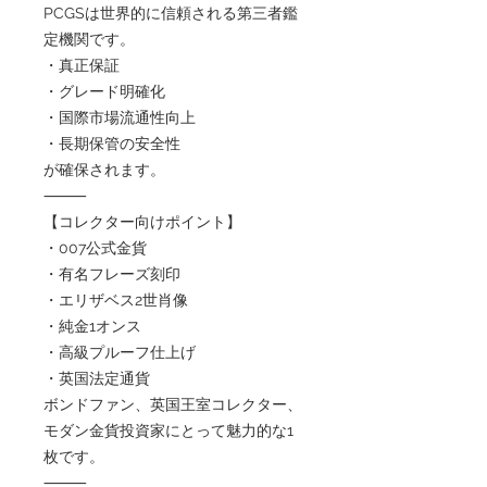
PCGSは世界的に信頼される第三者鑑
定機関です。
・真正保証
・グレード明確化
・国際市場流通性向上
・長期保管の安全性
が確保されます。
⸻
【コレクター向けポイント】
・007公式金貨
・有名フレーズ刻印
・エリザベス2世肖像
・純金1オンス
・高級プルーフ仕上げ
・英国法定通貨
ボンドファン、英国王室コレクター、
モダン金貨投資家にとって魅力的な1
枚です。
⸻