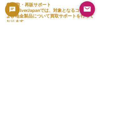
🟢 買取・再販サポート
GoldSilverJapanでは、対象となるコインお
よび地金製品について買取サポートを行って
おります。
現在の買取方針および対象商品はこちらをご
確認ください。
👉 買取一覧を見る
関連商品