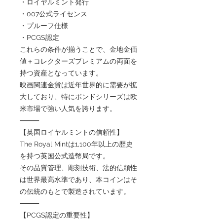
・ロイヤルミント発行
・007公式ライセンス
・プルーフ仕様
・PCGS認定
これらの条件が揃うことで、金地金価
値＋コレクターズプレミアムの両面を
持つ資産となっています。
映画関連金貨は近年世界的に需要が拡
大しており、特にボンドシリーズは欧
米市場で強い人気を誇ります。
⸻
【英国ロイヤルミントの信頼性】
The Royal Mintは1,100年以上の歴史
を持つ英国公式造幣局です。
その品質管理、彫刻技術、法的信頼性
は世界最高水準であり、本コインはそ
の伝統のもとで製造されています。
⸻
【PCGS認定の重要性】