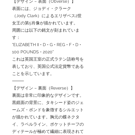
【デザイン – 表面（Obverse）】
表面には、ジョディ・クラーク
（Jody Clark）によるエリザベス2世
女王の第5肖像が描かれています。
周囲には以下の銘文が刻まれていま
す：
“ELIZABETH II • D • G • REG • F • D •
100 POUNDS • 2020”
これは英国王室の正式ラテン語称号を
表しており、英国公式法定貨幣である
ことを示しています。
⸻
【デザイン – 裏面（Reverse）】
裏面は非常に印象的なデザインです。
黒鏡面の背景に、タキシード姿のジェ
ームズ・ボンドを象徴するシルエット
が描かれています。胸元の蝶ネクタ
イ、ラペルライン、ポケットチーフの
ディテールが極めて繊細に表現されて