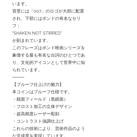
います。
背景には「007」のロゴが大胆に配置
され、下部にはボンドの有名なセリ
フ：
“SHAKEN NOT STIRRED”
が刻まれています。
このフレーズはボンド映画シリーズを
象徴する最も有名な台詞のひとつであ
り、文化的アイコンとして世界中に知
られています。
⸻
【プルーフ仕上げの魅力】
本コインはプルーフ仕様です。
・鏡面フィールド（黒鏡面）
・フロスト加工の立体デザイン
・超高精度レーザー彫刻
・コントラスト強調仕上げ
これらの技術により、芸術作品のよう
な完成度を実現しています。