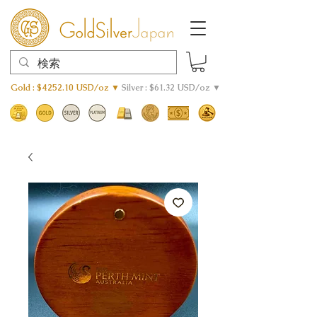
Gold : $4252.10 USD/oz ▼
Silver : $61.32 USD/oz ▼