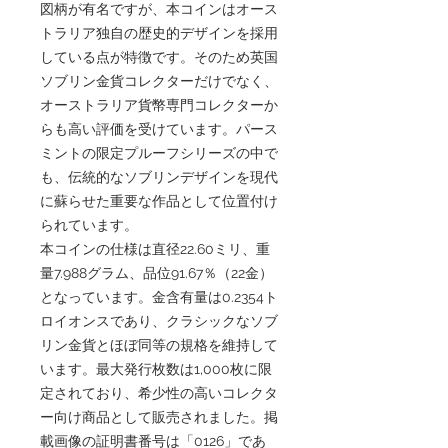
図柄が有名ですが、本コインはオース
トラリア独自の歴史的デザインを採用
している点が特徴です。そのため英国
ソブリン金貨コレクターだけでなく、
オーストラリア貨幣専門コレクターか
らも高い評価を受けています。パース
ミントの限定プルーフシリーズの中で
も、伝統的なソブリンデザインを現代
に蘇らせた重要な作品として位置付け
られています。
本コインの仕様は直径22.60ミリ、重
量7.988グラム、品位91.67％（22金）
となっています。金含有量は0.2354ト
ロイオンスであり、クラシックなソブ
リン金貨とほぼ同等の規格を維持して
います。最大発行枚数は1,000枚に限
定されており、希少性の高いコレクタ
ー向け商品として販売されました。掲
載画像の証明書番号は「0126」であ