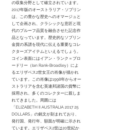
の収集分野として確立されています。
2017年版のオーストラリア・ソブリン
は、この豊かな歴史へのオマージュと
して企画され、クラシックな意匠と現
代のプルーフ品質を融合させた記念作
品となっています。歴史的なソブリン
金貨の系譜を現代に伝える重要なコレ
クターズアイテムといえるでしょう。
コイン表面にはイアン・ランク＝ブロ
ードリー（Ian Rank-Broadley）によ
るエリザベス2世女王の肖像が描かれ
ています。この肖像は1998年からオー
ストラリアを含む英連邦諸国の貨幣に
採用され、多くのコレクターに親しま
れてきました。周囲には
「ELIZABETH II AUSTRALIA 2017 25
DOLLARS」の銘文が刻まれており、
発行国、発行年、額面が明確に示され
ています。エリザベス2世は20世紀か