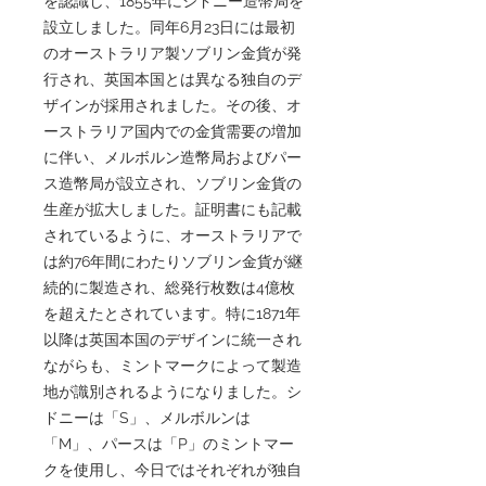
を認識し、1855年にシドニー造幣局を
設立しました。同年6月23日には最初
のオーストラリア製ソブリン金貨が発
行され、英国本国とは異なる独自のデ
ザインが採用されました。その後、オ
ーストラリア国内での金貨需要の増加
に伴い、メルボルン造幣局およびパー
ス造幣局が設立され、ソブリン金貨の
生産が拡大しました。証明書にも記載
されているように、オーストラリアで
は約76年間にわたりソブリン金貨が継
続的に製造され、総発行枚数は4億枚
を超えたとされています。特に1871年
以降は英国本国のデザインに統一され
ながらも、ミントマークによって製造
地が識別されるようになりました。シ
ドニーは「S」、メルボルンは
「M」、パースは「P」のミントマー
クを使用し、今日ではそれぞれが独自