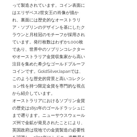
って製造されています。コイン表面に
はエリザベス2世女王の肖像が描か
れ、裏面には歴史的なオーストラリ
ア・ソブリンのデザインを基にしたク
ラウンと月桂冠のモチーフが採用され
ています。発行枚数はわずか1,000枚
であり、世界中のソブリンコレクター
やオーストラリア金貨収集家から高い
注目を集めた希少なゴールドプルーフ
コインです。GoldSilverJapanでは、
このような歴史的背景と高いコレクシ
ョン性を持つ限定金貨を専門的な視点
から紹介しています。
オーストラリアにおけるソブリン金貨
の歴史は1851年のゴールドラッシュに
まで遡ります。ニューサウスウェール
ズ州で金鉱が発見されたことにより、
英国政府は現地での金貨製造の必要性