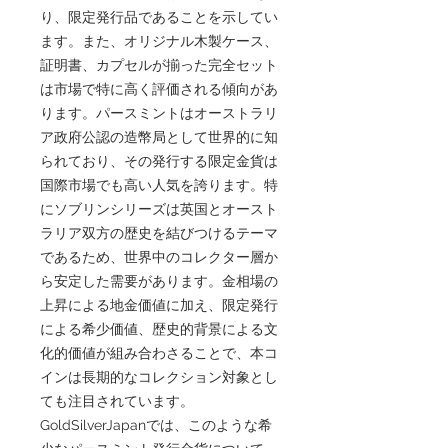
り、限定発行品であることを示してい
ます。また、オリジナル木製ケース、
証明書、カプセルが揃った完全セット
は市場で特に高く評価される傾向があ
ります。パースミントはオーストラリ
ア政府公認の造幣局として世界的に知
られており、その発行する限定金貨は
国際市場でも高い人気を誇ります。特
にソブリンシリーズは英国とオースト
ラリア双方の歴史を結びつけるテーマ
であるため、世界中のコレクター層か
ら安定した需要があります。金相場の
上昇による地金価値に加え、限定発行
による希少価値、歴史的背景による文
化的価値が組み合わさることで、本コ
インは長期的なコレクション対象とし
ても注目されています。
GoldSilverJapanでは、このような希