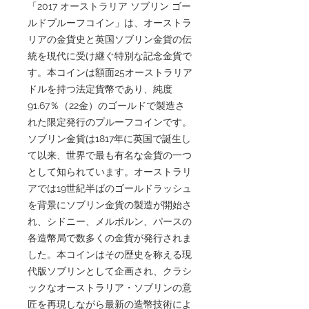
「2017 オーストラリア ソブリン ゴー
ルドプルーフコイン」は、オーストラ
リアの金貨史と英国ソブリン金貨の伝
統を現代に受け継ぐ特別な記念金貨で
す。本コインは額面25オーストラリア
ドルを持つ法定貨幣であり、純度
91.67％（22金）のゴールドで製造さ
れた限定発行のプルーフコインです。
ソブリン金貨は1817年に英国で誕生し
て以来、世界で最も有名な金貨の一つ
として知られています。オーストラリ
アでは19世紀半ばのゴールドラッシュ
を背景にソブリン金貨の製造が開始さ
れ、シドニー、メルボルン、パースの
各造幣局で数多くの金貨が発行されま
した。本コインはその歴史を称える現
代版ソブリンとして企画され、クラシ
ックなオーストラリア・ソブリンの意
匠を再現しながら最新の造幣技術によ