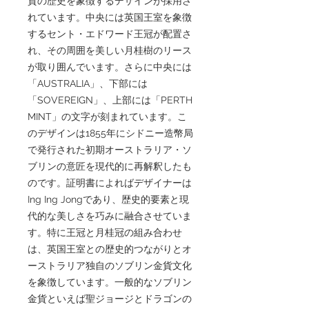
貨の歴史を象徴するデザインが採用さ
れています。中央には英国王室を象徴
するセント・エドワード王冠が配置さ
れ、その周囲を美しい月桂樹のリース
が取り囲んでいます。さらに中央には
「AUSTRALIA」、下部には
「SOVEREIGN」、上部には「PERTH
MINT」の文字が刻まれています。こ
のデザインは1855年にシドニー造幣局
で発行された初期オーストラリア・ソ
ブリンの意匠を現代的に再解釈したも
のです。証明書によればデザイナーは
Ing Ing Jongであり、歴史的要素と現
代的な美しさを巧みに融合させていま
す。特に王冠と月桂冠の組み合わせ
は、英国王室との歴史的つながりとオ
ーストラリア独自のソブリン金貨文化
を象徴しています。一般的なソブリン
金貨といえば聖ジョージとドラゴンの