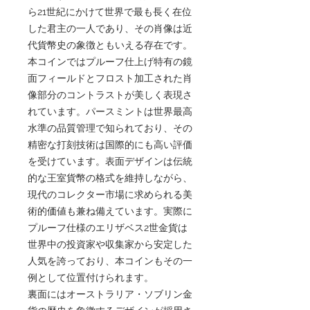
ら21世紀にかけて世界で最も長く在位
した君主の一人であり、その肖像は近
代貨幣史の象徴ともいえる存在です。
本コインではプルーフ仕上げ特有の鏡
面フィールドとフロスト加工された肖
像部分のコントラストが美しく表現さ
れています。パースミントは世界最高
水準の品質管理で知られており、その
精密な打刻技術は国際的にも高い評価
を受けています。表面デザインは伝統
的な王室貨幣の格式を維持しながら、
現代のコレクター市場に求められる美
術的価値も兼ね備えています。実際に
プルーフ仕様のエリザベス2世金貨は
世界中の投資家や収集家から安定した
人気を誇っており、本コインもその一
例として位置付けられます。
裏面にはオーストラリア・ソブリン金