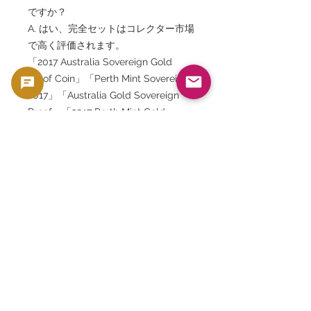
ですか？
A. はい、完全セットはコレクター市場
で高く評価されます。
「2017 Australia Sovereign Gold
Proof Coin」「Perth Mint Sovereign
2017」「Australia Gold Sovereign
Proof」「2017 Perth Mint Gold
Coin」「Australian Sovereign Gold
Coin」「Elizabeth II Australia Gold
Coin」「Perth Mint Limited Edition
Gold Coin」「22 Carat Gold
Sovereign」「Australian Gold Proof
Coin」「Perth Mint Sovereign
Collection」「2017オーストラリアソ
ブリン金貨」「パースミント金貨」
「2017年ゴールドプルーフコイン」
「オーストラリア25ドル金貨」「エリ
ザベス2世金貨」「限定1000枚金貨」