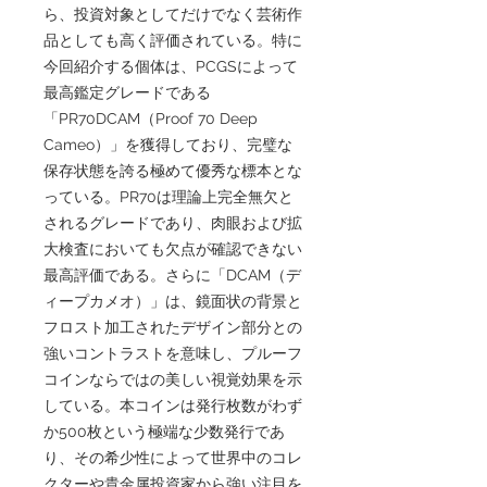
ら、投資対象としてだけでなく芸術作
品としても高く評価されている。特に
今回紹介する個体は、PCGSによって
最高鑑定グレードである
「PR70DCAM（Proof 70 Deep
Cameo）」を獲得しており、完璧な
保存状態を誇る極めて優秀な標本とな
っている。PR70は理論上完全無欠と
されるグレードであり、肉眼および拡
大検査においても欠点が確認できない
最高評価である。さらに「DCAM（デ
ィープカメオ）」は、鏡面状の背景と
フロスト加工されたデザイン部分との
強いコントラストを意味し、プルーフ
コインならではの美しい視覚効果を示
している。本コインは発行枚数がわず
か500枚という極端な少数発行であ
り、その希少性によって世界中のコレ
クターや貴金属投資家から強い注目を