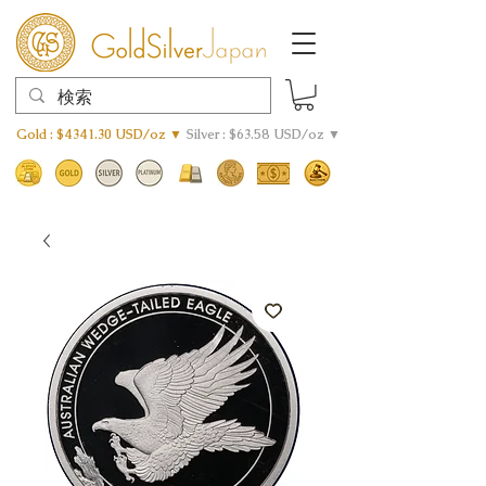
Gold : $4341.30 USD/oz ▼
Silver : $63.58 USD/oz ▼