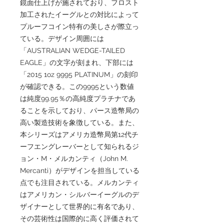
鏡面仕上げが施されており、フロスト
加工されたイーグルとの対比によって
プルーフコイン特有の美しさが際立っ
ている。デザイン周囲には
「AUSTRALIAN WEDGE-TAILED
EAGLE」の文字が刻まれ、下部には
「2015 1oz 9995 PLATINUM」の刻印
が確認できる。この9995という数値
は純度99.95％の高純度プラチナであ
ることを示しており、パース造幣局の
高い製造技術を象徴している。また、
本シリーズはアメリカ造幣局第12代チ
ーフエングレーバーとして知られるジ
ョン・M・メルカンティ（John M.
Mercanti）がデザインを担当している
点でも注目されている。メルカンティ
はアメリカン・シルバーイーグルのデ
ザイナーとして世界的に有名であり、
その芸術性は国際的に高く評価されて