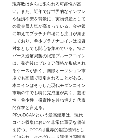
現存数はさらに限られる可能性が高
い。また、近年では世界的なインフレ
や経済不安を背景に、実物資産として
の貴金属人気が高まっている。金や銀
に加えてプラチナ市場にも注目が集ま
っており、希少プラチナコインは投資
対象としても関心を集めている。特に
パース造幣局製の限定プルーフコイン
は、発売後にプレミア価格が形成され
るケースが多く、国際オークション市
場でも高値で取引されることがある。
本コインはそうした現代モダンコイン
市場の中でも特に完成度が高く、芸術
性・希少性・投資性を兼ね備えた代表
的存在と言える。
PR70DCAMという最高鑑定は、現代
コイン収集において非常に重要な価値
を持つ。PCGSは世界的鑑定機関とし
て知られ、そのグレード評価は国際市