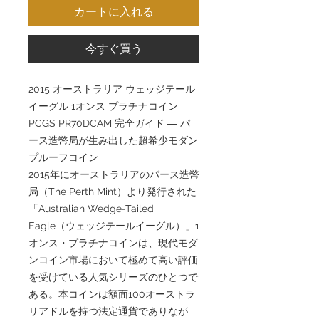
カートに入れる
今すぐ買う
2015 オーストラリア ウェッジテール
イーグル 1オンス プラチナコイン
PCGS PR70DCAM 完全ガイド ― パ
ース造幣局が生み出した超希少モダン
プルーフコイン
2015年にオーストラリアのパース造幣
局（The Perth Mint）より発行された
「Australian Wedge-Tailed
Eagle（ウェッジテールイーグル）」1
オンス・プラチナコインは、現代モダ
ンコイン市場において極めて高い評価
を受けている人気シリーズのひとつで
ある。本コインは額面100オーストラ
リアドルを持つ法定通貨でありなが