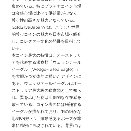
集めている。特にプラチナコイン市場
は金銀市場に比べて供給量が少なく、
希少性の高さが魅力となっている。
GoldSilverJapanでは、こうした世界
的希少コインの魅力を日本市場へ紹介
し、コレクター文化の発展を目指して
いる。
本コイン最大の特徴は、オーストラリ
アを代表する猛禽類「ウェッジテール
イーグル（Wedge-Tailed Eagle）」
を大胆かつ立体的に描いたデザインに
ある。ウェッジテールイーグルはオー
ストラリア最大級の猛禽類として知ら
れ、翼を広げた姿は圧倒的な存在感を
放っている。コイン表面には飛翔する
イーグルが描かれており、羽の細かな
彫刻や鋭い爪、躍動感あるポーズが非
常に精密に再現されている。背景には