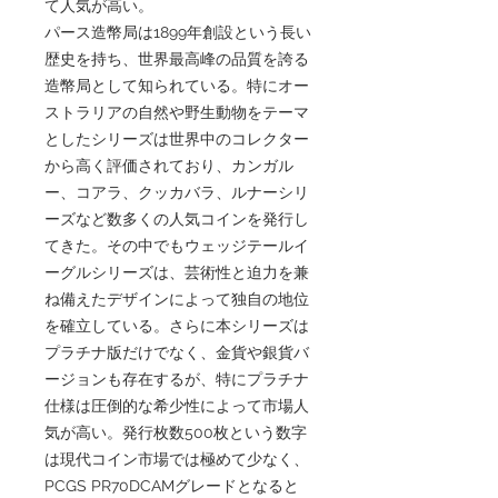
て人気が高い。
パース造幣局は1899年創設という長い
歴史を持ち、世界最高峰の品質を誇る
造幣局として知られている。特にオー
ストラリアの自然や野生動物をテーマ
としたシリーズは世界中のコレクター
から高く評価されており、カンガル
ー、コアラ、クッカバラ、ルナーシリ
ーズなど数多くの人気コインを発行し
てきた。その中でもウェッジテールイ
ーグルシリーズは、芸術性と迫力を兼
ね備えたデザインによって独自の地位
を確立している。さらに本シリーズは
プラチナ版だけでなく、金貨や銀貨バ
ージョンも存在するが、特にプラチナ
仕様は圧倒的な希少性によって市場人
気が高い。発行枚数500枚という数字
は現代コイン市場では極めて少なく、
PCGS PR70DCAMグレードとなると