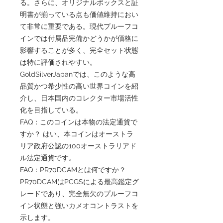
る。さらに、オリジナルボックスと証
明書が揃っている点も価値維持におい
て非常に重要である。現代プルーフコ
インでは付属品完備かどうかが価格に
影響することが多く、完全セット状態
は特に評価されやすい。
GoldSilverJapanでは、このような高
品質かつ希少性の高い世界コインを紹
介し、日本国内のコレクター市場活性
化を目指している。
FAQ：このコインは本物の法定通貨で
すか？ はい、本コインはオーストラ
リア政府公認の100オーストラリアド
ル法定通貨です。
FAQ：PR70DCAMとは何ですか？
PR70DCAMはPCGSによる最高鑑定グ
レードであり、完全無欠のプルーフコ
イン状態と強いカメオコントラストを
示します。