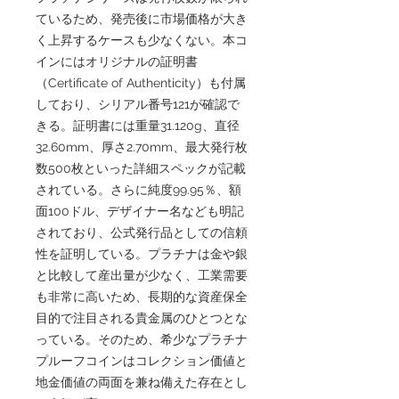
ているため、発売後に市場価格が大き
く上昇するケースも少なくない。本コ
インにはオリジナルの証明書
（Certificate of Authenticity）も付属
しており、シリアル番号121が確認で
きる。証明書には重量31.120g、直径
32.60mm、厚さ2.70mm、最大発行枚
数500枚といった詳細スペックが記載
されている。さらに純度99.95％、額
面100ドル、デザイナー名なども明記
されており、公式発行品としての信頼
性を証明している。プラチナは金や銀
と比較して産出量が少なく、工業需要
も非常に高いため、長期的な資産保全
目的で注目される貴金属のひとつとな
っている。そのため、希少なプラチナ
プルーフコインはコレクション価値と
地金価値の両面を兼ね備えた存在とし