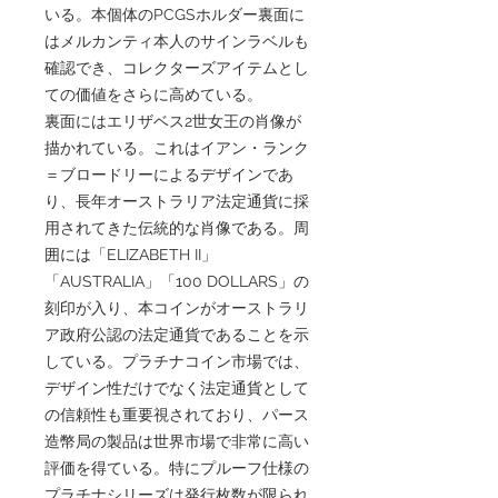
いる。本個体のPCGSホルダー裏面に
はメルカンティ本人のサインラベルも
確認でき、コレクターズアイテムとし
ての価値をさらに高めている。
裏面にはエリザベス2世女王の肖像が
描かれている。これはイアン・ランク
＝ブロードリーによるデザインであ
り、長年オーストラリア法定通貨に採
用されてきた伝統的な肖像である。周
囲には「ELIZABETH II」
「AUSTRALIA」「100 DOLLARS」の
刻印が入り、本コインがオーストラリ
ア政府公認の法定通貨であることを示
している。プラチナコイン市場では、
デザイン性だけでなく法定通貨として
の信頼性も重要視されており、パース
造幣局の製品は世界市場で非常に高い
評価を得ている。特にプルーフ仕様の
プラチナシリーズは発行枚数が限られ