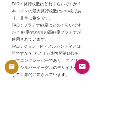
FAQ：発行枚数はどれくらいですか？
本コインの最大発行枚数は500枚であ
り、非常に希少です。
FAQ：プラチナ純度はどのくらいです
か？ 純度99.95％の高純度プラチナが
使用されています。
FAQ：ジョン・M・メルカンティとは
誰ですか？ アメリカ造幣局第12代チ
ーフエングレーバーであり、アメリカ
ン・シルバーイーグルのデザイナーと
して世界的に知られています。
FAQ：なぜこのコインは人気なのです
か？ 希少性、最高鑑定、著名デザイ
ナー、プラチナ素材、美しいプルーフ
仕上げなど複数の要素を兼ね備えてい
るためです。
FAQ：投資対象としても人気ですか？
はい、プラチナ地金価値に加え、限定
発行によるコレクター価値もあるた