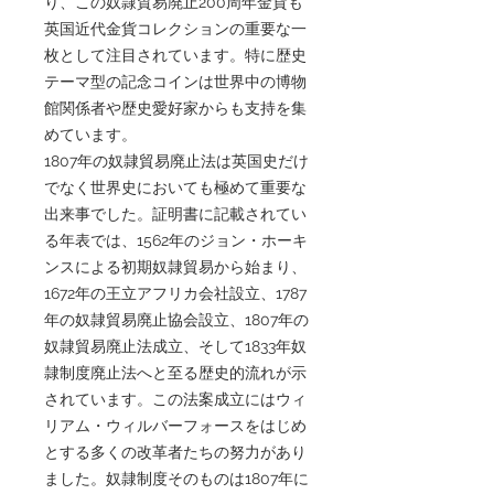
り、この奴隷貿易廃止200周年金貨も
英国近代金貨コレクションの重要な一
枚として注目されています。特に歴史
テーマ型の記念コインは世界中の博物
館関係者や歴史愛好家からも支持を集
めています。
1807年の奴隷貿易廃止法は英国史だけ
でなく世界史においても極めて重要な
出来事でした。証明書に記載されてい
る年表では、1562年のジョン・ホーキ
ンスによる初期奴隷貿易から始まり、
1672年の王立アフリカ会社設立、1787
年の奴隷貿易廃止協会設立、1807年の
奴隷貿易廃止法成立、そして1833年奴
隷制度廃止法へと至る歴史的流れが示
されています。この法案成立にはウィ
リアム・ウィルバーフォースをはじめ
とする多くの改革者たちの努力があり
ました。奴隷制度そのものは1807年に