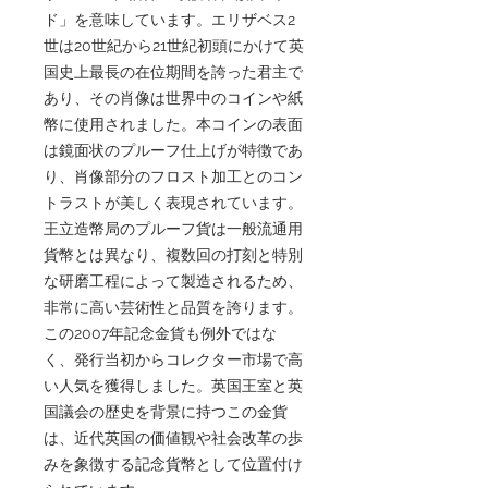
ド」を意味しています。エリザベス2
世は20世紀から21世紀初頭にかけて英
国史上最長の在位期間を誇った君主で
あり、その肖像は世界中のコインや紙
幣に使用されました。本コインの表面
は鏡面状のプルーフ仕上げが特徴であ
り、肖像部分のフロスト加工とのコン
トラストが美しく表現されています。
王立造幣局のプルーフ貨は一般流通用
貨幣とは異なり、複数回の打刻と特別
な研磨工程によって製造されるため、
非常に高い芸術性と品質を誇ります。
この2007年記念金貨も例外ではな
く、発行当初からコレクター市場で高
い人気を獲得しました。英国王室と英
国議会の歴史を背景に持つこの金貨
は、近代英国の価値観や社会改革の歩
みを象徴する記念貨幣として位置付け