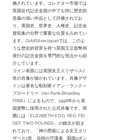
施されています。コレクター市場では
英国近代記念金貨の中でも特に歴史的
意義の強い作品として評価されてお
り、英国史、世界史、人権史、記念金
貨収集の分野で重要な位置を占めてい
ます。GoldSilverJapanでは、このよ
うな歴史的背景を持つ英国王立造幣局
発行の記念金貨を専門的な視点から紹
介しています。
コイン表面には英国女王エリザベス2
世の肖像が描かれています。肖像デザ
インは著名な彫刻家イアン・ランク＝
ブロードリー（Ian Rank-Broadley
FRBS）によるもので、1998年から英
国貨幣に採用された公式肖像です。周
囲には「ELIZABETH II D.G. REG. FID.
DEF. TWO POUNDS」の銘文が刻ま
れており、「神の恩寵による女王エリ
ザベス2世、信仰の守護者、額面2ポン