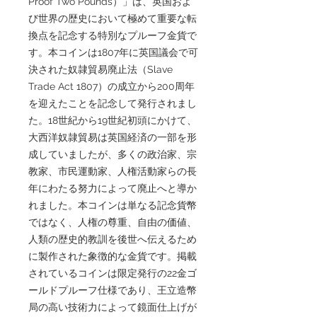
Proof Two Pounds）」は、英国およ
び世界の歴史において極めて重要な転
換点を記念する特別なプルーフ金貨で
す。本コインは1807年に英国議会で可
決された奴隷貿易廃止法（Slave
Trade Act 1807）の成立から200周年
を迎えたことを記念して発行されまし
た。18世紀から19世紀初頭にかけて、
大西洋奴隷貿易は英国経済の一部を形
成していましたが、多くの政治家、宗
教家、市民運動家、人権活動家らの長
年にわたる努力によって廃止へと導か
れました。本コインは単なる記念貨幣
ではなく、人権の尊重、自由の価値、
人類の歴史的教訓を後世へ伝えるため
に製作された象徴的な金貨です。掲載
されているコインは限定発行の22金ゴ
ールドプルーフ仕様であり、王立造幣
局の高い技術力によって鏡面仕上げが