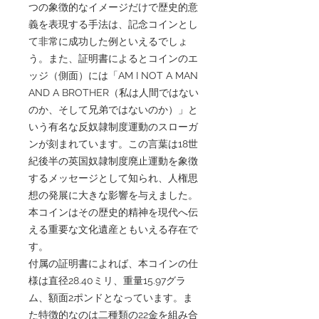
つの象徴的なイメージだけで歴史的意
義を表現する手法は、記念コインとし
て非常に成功した例といえるでしょ
う。また、証明書によるとコインのエ
ッジ（側面）には「AM I NOT A MAN
AND A BROTHER（私は人間ではない
のか、そして兄弟ではないのか）」と
いう有名な反奴隷制度運動のスローガ
ンが刻まれています。この言葉は18世
紀後半の英国奴隷制度廃止運動を象徴
するメッセージとして知られ、人権思
想の発展に大きな影響を与えました。
本コインはその歴史的精神を現代へ伝
える重要な文化遺産ともいえる存在で
す。
付属の証明書によれば、本コインの仕
様は直径28.40ミリ、重量15.97グラ
ム、額面2ポンドとなっています。ま
た特徴的なのは二種類の22金を組み合