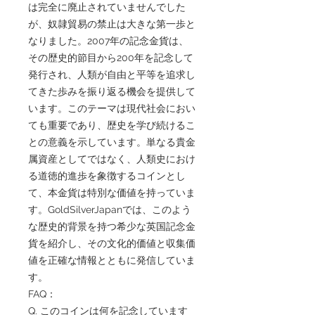
は完全に廃止されていませんでした
が、奴隷貿易の禁止は大きな第一歩と
なりました。2007年の記念金貨は、
その歴史的節目から200年を記念して
発行され、人類が自由と平等を追求し
てきた歩みを振り返る機会を提供して
います。このテーマは現代社会におい
ても重要であり、歴史を学び続けるこ
との意義を示しています。単なる貴金
属資産としてではなく、人類史におけ
る道徳的進歩を象徴するコインとし
て、本金貨は特別な価値を持っていま
す。GoldSilverJapanでは、このよう
な歴史的背景を持つ希少な英国記念金
貨を紹介し、その文化的価値と収集価
値を正確な情報とともに発信していま
す。
FAQ：
Q. このコインは何を記念しています