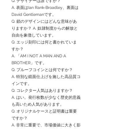
Q. デザイナーは誰ですか？
A. 表面はIan Rank-Broadley、裏面は
David Gentlemanです。
Q. 鎖のデザインにはどんな意味があ
りますか？ A. 奴隷制度からの解放と
自由を象徴しています。
Q. エッジ刻印には何と書かれていま
すか？
A. 「AM I NOT A MAN AND A
BROTHER」です。
Q. プルーフコインとは何ですか？
A. 特別な鏡面仕上げを施した高品質コ
インです。
Q. コレクター人気はありますか？
A. はい。発行枚数が少なく歴史的意義
も高いため人気があります。
Q. オリジナルケースと証明書は重要
ですか？
A. 非常に重要で、市場価値に大きく影