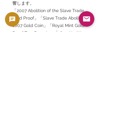
響します。
「2007 Abolition of the Slave Trade
Gold Proof」「Slave Trade Abolition
2007 Gold Coin」「Royal Mint Gold
Proof Two Pounds」「1807 Abolition
Coin」「Elizabeth II Gold Coin」
「David Gentleman Coin Design」
「2007 Two Pounds Gold Proof」
「British Commemorative Gold
Coin」「Limited Edition Gold Coin」
「Royal Mint 1000 Mintage」「奴隷
貿易廃止200周年金貨」「2007年英国
2ポンド金貨」「エリザベス2世金貨」
「英国王立造幣局記念金貨」「ゴール
ドプルーフコイン」「英国記念金貨」
「22金ゴールドコイン」「英国歴史記
念コイン」「限定1000枚金貨」
「GoldSilverJapan」