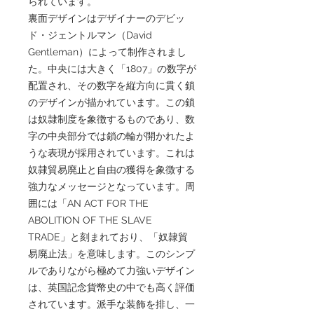
られています。
裏面デザインはデザイナーのデビッ
ド・ジェントルマン（David
Gentleman）によって制作されまし
た。中央には大きく「1807」の数字が
配置され、その数字を縦方向に貫く鎖
のデザインが描かれています。この鎖
は奴隷制度を象徴するものであり、数
字の中央部分では鎖の輪が開かれたよ
うな表現が採用されています。これは
奴隷貿易廃止と自由の獲得を象徴する
強力なメッセージとなっています。周
囲には「AN ACT FOR THE
ABOLITION OF THE SLAVE
TRADE」と刻まれており、「奴隷貿
易廃止法」を意味します。このシンプ
ルでありながら極めて力強いデザイン
は、英国記念貨幣史の中でも高く評価
されています。派手な装飾を排し、一