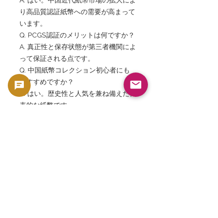
り高品質認証紙幣への需要が高まって
います。
Q. PCGS認証のメリットは何ですか？
A. 真正性と保存状態が第三者機関によ
って保証される点です。
Q. 中国紙幣コレクション初心者にも
おすすめですか？
A. はい。歴史性と人気を兼ね備えた代
表的な紙幣です。
Q. 戦時中に発行された紙幣ですか？
A. はい。1940年の日中戦争期に発行
された紙幣です。
Q. この紙幣の特徴は何ですか？
A. 孫文肖像、美しい青色デザイン、
PCGS 67 PPQ高評価が大きな特徴で
す。
China 20 Cents 1940, Pick 227a,
Central Bank of China, Blue Borders,