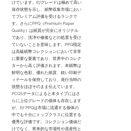
けています。67グレードは極めて高い
保存状態を示し、紙幣収集市場におい
てプレミアム評価を受けるランクで
す。さらにPPQ（Premium Paper
Quality）は紙質が完全にオリジナル
であり、洗浄や修復などの処置を受け
ていないことを意味します。PPQ指定
は高級紙幣コレクションにおいて非常
に重要な要素であり、世界中のコレク
ターから高く評価されます。本紙幣は
鮮明な色彩、優れた紙質、鋭い印刷デ
ィテールを保持しており、発行当時の
状態をほぼそのまま伝えています。
PCGSデータによると本タイプにはさ
らに上位グレードの個体も存在します
が、67 PPQは市場に流通する個体の
中でも十分にトップクラスに位置する
優秀な評価です。コレクション価値だ
けでなく、将来的な市場性や資産性と