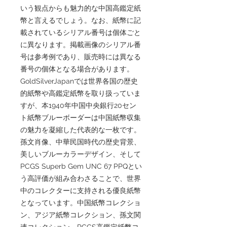
いう観点からも魅力的な中国高鑑定紙
幣と言えるでしょう。なお、紙幣に記
載されているシリアル番号は個体ごと
に異なります。掲載画像のシリアル番
号は参考例であり、販売時には異なる
番号の個体となる場合があります。
GoldSilverJapanでは世界各国の歴史
的紙幣や高鑑定紙幣を取り扱っていま
すが、本1940年中国中央銀行20セン
ト紙幣ブルーボーダーは中国紙幣収集
の魅力を凝縮した代表的な一枚です。
孫文肖像、中華民国時代の歴史背景、
美しいブルーカラーデザイン、そして
PCGS Superb Gem UNC 67 PPQとい
う高評価が組み合わさることで、世界
中のコレクターに支持される優良紙幣
となっています。中国紙幣コレクショ
ン、アジア紙幣コレクション、孫文関
連コレクション、PCGS高鑑定紙幣コ