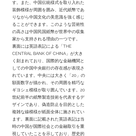
す。また、中国伝統様式を取り入れた
装飾模様が周囲を囲み、近代紙幣であ
りながら中国文化の美意識を強く感じ
ることができます。このような芸術性
の高さは中国民国紙幣が世界中の収集
家から支持される理由の一つです。
裏面には英語表記による「THE
CENTRAL BANK OF CHINA」が大き
く刻まれており、国際的な金融機関と
しての中国中央銀行の存在感が表現さ
れています。中央には大きく「20」の
額面数字が描かれ、その周囲を精巧な
ギヨシェ模様が取り囲んでいます。20
世紀前半の紙幣製造技術を代表するデ
ザインであり、偽造防止を目的とした
複雑な線模様が紙面全体に施されてい
ます。裏面に記載された英語表記は当
時の中国が国際社会との金融取引を重
視していたことを示しており、歴史的