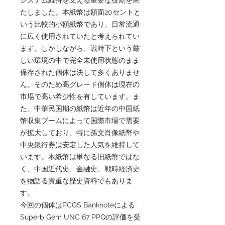
たしました。本紙幣は額面20セントと
いう比較的小額紙幣であり、日常流通
に広く使用されていたと考えられてい
ます。しかしながら、戦時下という厳
しい環境の中で完全未使用状態のまま
保存された個体は決して多くありませ
ん。そのため高グレード個体は現在の
市場で高い希少性を有しています。ま
た、中華民国期の紙幣は近年の中国紙
幣収集ブームによって国際市場で需要
が拡大しており、特に孫文肖像紙幣や
中央銀行券は安定した人気を維持して
います。本紙幣は単なる旧紙幣ではな
く、中国近代史、金融史、戦時経済史
を物語る貴重な歴史資料でもありま
す。
今回の個体はPCGS Banknoteによる
Superb Gem UNC 67 PPQの評価を受