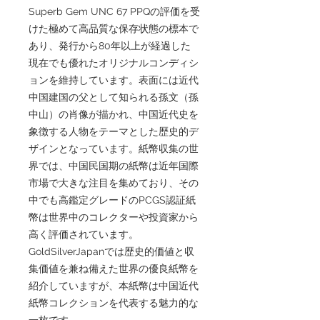
Superb Gem UNC 67 PPQの評価を受
けた極めて高品質な保存状態の標本で
あり、発行から80年以上が経過した
現在でも優れたオリジナルコンディシ
ョンを維持しています。表面には近代
中国建国の父として知られる孫文（孫
中山）の肖像が描かれ、中国近代史を
象徴する人物をテーマとした歴史的デ
ザインとなっています。紙幣収集の世
界では、中国民国期の紙幣は近年国際
市場で大きな注目を集めており、その
中でも高鑑定グレードのPCGS認証紙
幣は世界中のコレクターや投資家から
高く評価されています。
GoldSilverJapanでは歴史的価値と収
集価値を兼ね備えた世界の優良紙幣を
紹介していますが、本紙幣は中国近代
紙幣コレクションを代表する魅力的な
一枚です。