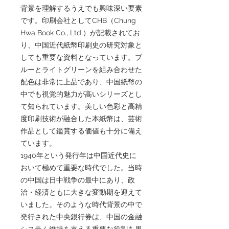
背景を理解するうえでも興味深い要素
です。印刷会社としてCHB（Chung
Hwa Book Co., Ltd.）が記載されてお
り、中国近代紙幣印刷史の研究対象と
しても重要な資料となっています。ブ
ルーとライトグリーンを組み合わせた
配色は非常に上品であり、中国紙幣の
中でも視覚的魅力が高いシリーズとし
て知られています。美しい色彩と高精
度印刷技術が融合した本紙幣は、芸術
作品として鑑賞する価値も十分に備え
ています。
1940年という発行年は中国近代史に
おいて極めて重要な時代でした。当時
の中国は日中戦争の最中にあり、政
治・経済ともに大きな変動期を迎えて
いました。そのような時代背景の中で
発行された中央銀行券は、中国の金融
システム維持を支える重要な役割を果