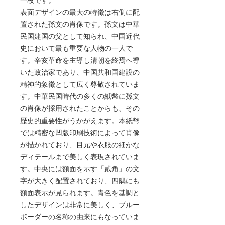
表面デザインの最大の特徴は右側に配
置された孫文の肖像です。孫文は中華
民国建国の父として知られ、中国近代
史において最も重要な人物の一人で
す。辛亥革命を主導し清朝を終焉へ導
いた政治家であり、中国共和国建設の
精神的象徴として広く尊敬されていま
す。中華民国時代の多くの紙幣に孫文
の肖像が採用されたことからも、その
歴史的重要性がうかがえます。本紙幣
では精密な凹版印刷技術によって肖像
が描かれており、目元や衣服の細かな
ディテールまで美しく表現されていま
す。中央には額面を示す「貳角」の文
字が大きく配置されており、四隅にも
額面表示が見られます。青色を基調と
したデザインは非常に美しく、ブルー
ボーダーの名称の由来にもなっていま