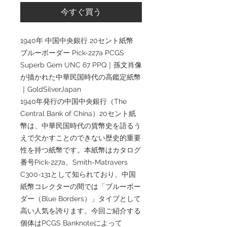
今すぐ買う
1940年 中国中央銀行 20セント紙幣
ブルーボーダー Pick-227a PCGS
Superb Gem UNC 67 PPQ｜孫文肖像
が描かれた中華民国時代の高鑑定紙幣
｜GoldSilverJapan
1940年発行の中国中央銀行（The
Central Bank of China）20セント紙
幣は、中華民国時代の貨幣史を語るう
えで欠かすことのできない歴史的重要
性を持つ紙幣です。本紙幣はカタログ
番号Pick-227a、Smith-Matravers
C300-131として知られており、中国
紙幣コレクターの間では「ブルーボー
ダー（Blue Borders）」タイプとして
高い人気を誇ります。今回ご紹介する
個体はPCGS Banknoteによって