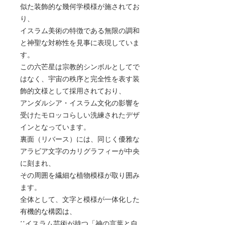
似た装飾的な幾何学模様が施されてお
り、
イスラム美術の特徴である無限の調和
と神聖な対称性を見事に表現していま
す。
この六芒星は宗教的シンボルとしてで
はなく、宇宙の秩序と完全性を表す装
飾的文様として採用されており、
アンダルシア・イスラム文化の影響を
受けたモロッコらしい洗練されたデザ
インとなっています。
裏面（リバース）には、同じく優雅な
アラビア文字のカリグラフィーが中央
に刻まれ、
その周囲を繊細な植物模様が取り囲み
ます。
全体として、文字と模様が一体化した
有機的な構図は、
**イスラム芸術が持つ「神の言葉と自