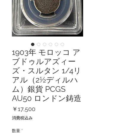
1903年 モロッコ ア
ブドゥルアズィー
ズ・スルタン 1/4リ
アル（2½ディルハ
ム）銀貨 PCGS
AU50 ロンドン鋳造
価
￥17,500
格
消費税込み
数量
*