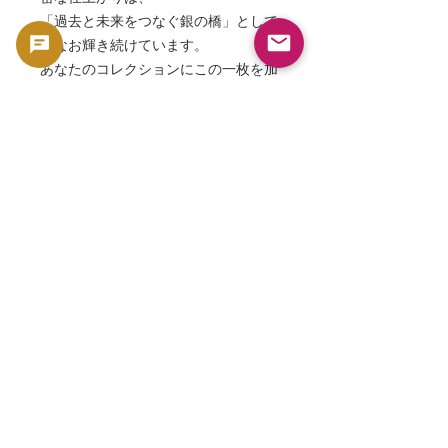
「過去と未来をつなぐ銀の橋」として
今なお輝き続けています。
あなたのコレクションにこの一枚を加
えることは、
単なる収集ではなく、文明の交錯を手
の中に持つことを意味します。
⸻
GoldSilverJapan — 世界の歴史と美
を、あなたの手に。
本商品は収集用・素材価値を有するコインお
よび紙幣等のコレクターズ商品として販売し
ております。通貨としての使用を目的とした
販売ではなく、コレクションおよび素材価値
を前提とした商品として取り扱っております
🟢 買取・再販サポート
GoldSilverJapanでは、対象となるコインお
よび地金製品について買取サポートを行って
おります。