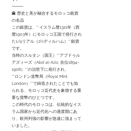
⸻
🕋 歴史と美が融合するモロッコ銀貨
の名品
この銀貨は、**イスラム暦1321年（西
暦1903年）にモロッコ王国で発行され
た1/4リアル（2½ディルハム）**銀貨
です。
当時のスルタン（国王）**アブドゥル
アズィーズ（Abd al-Aziz, 在位1894–
1908）**の治世下に発行され、
**ロンドン造幣局（Royal Mint
London）**で鋳造されたことでも知
られる、モロッコ近代史を象徴する重
要な貨幣のひとつです。
この時代のモロッコは、伝統的なイス
ラム国家から近代化への過渡期にあ
り、欧州列強の影響が急速に強まって
いました。