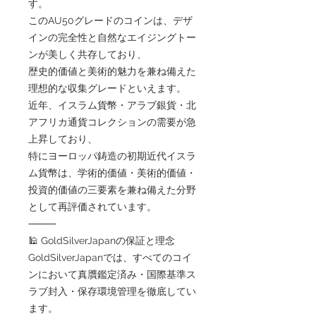
す。
このAU50グレードのコインは、デザ
インの完全性と自然なエイジングトー
ンが美しく共存しており、
歴史的価値と美術的魅力を兼ね備えた
理想的な収集グレードといえます。
近年、イスラム貨幣・アラブ銀貨・北
アフリカ通貨コレクションの需要が急
上昇しており、
特にヨーロッパ鋳造の初期近代イスラ
ム貨幣は、学術的価値・美術的価値・
投資的価値の三要素を兼ね備えた分野
として再評価されています。
⸻
🕌 GoldSilverJapanの保証と理念
GoldSilverJapanでは、すべてのコイ
ンにおいて真贋鑑定済み・国際基準ス
ラブ封入・保存環境管理を徹底してい
ます。