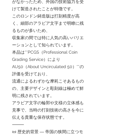
がなかったため、外国の技術協力を受
けて製造されたことが特徴です。
このロンドン鋳造版は打刻精度が高
く、細部のアラビア文字まで明瞭に残
るものが多いため、
収集家の間では特に人気の高いバリエ
ーションとして知られています。
本品は**PCGS（Professional Coin
Grading Service）により
AU50（About Uncirculated 50）**の
評価を受けており、
流通によるわずかな摩耗こそあるもの
の、主要デザインと彫刻線は極めて鮮
明に残されています。
アラビア文字の輪郭や文様の立体感も
見事で、当時の打刻技術の高さを今に
伝える貴重な保存状態です。
⸻
📜 歴史的背景 ― 帝国の狭間に立つモ