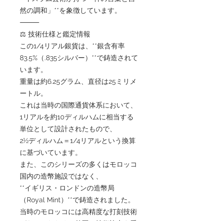
然の調和」**を象徴しています。
⸻
⚖️ 技術仕様と鑑定情報
この1/4リアル銀貨は、**銀含有率
83.5%（.835シルバー）**で鋳造されて
います。
重量は約6.25グラム、直径は25ミリメ
ートル。
これは当時の国際通貨体系において、
1リアルを約10ディルハムに相当する
単位として設計されたもので、
2½ディルハム＝1/4リアルという換算
に基づいています。
また、このシリーズの多くはモロッコ
国内の造幣施設ではなく、
**イギリス・ロンドンの造幣局
（Royal Mint）**で鋳造されました。
当時のモロッコには高精度な打刻技術