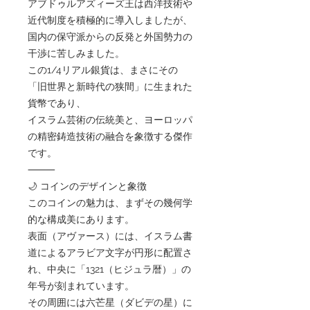
アブドゥルアズィーズ王は西洋技術や
近代制度を積極的に導入しましたが、
国内の保守派からの反発と外国勢力の
干渉に苦しみました。
この1/4リアル銀貨は、まさにその
「旧世界と新時代の狭間」に生まれた
貨幣であり、
イスラム芸術の伝統美と、ヨーロッパ
の精密鋳造技術の融合を象徴する傑作
です。
⸻
🌙 コインのデザインと象徴
このコインの魅力は、まずその幾何学
的な構成美にあります。
表面（アヴァース）には、イスラム書
道によるアラビア文字が円形に配置さ
れ、中央に「1321（ヒジュラ暦）」の
年号が刻まれています。
その周囲には六芒星（ダビデの星）に