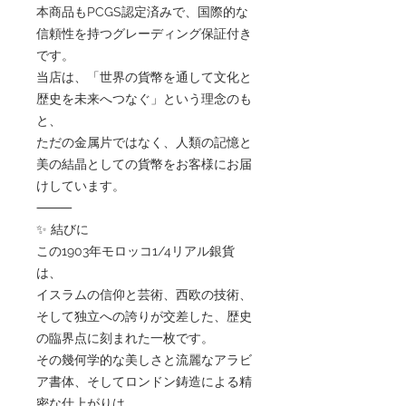
本商品もPCGS認定済みで、国際的な
信頼性を持つグレーディング保証付き
です。
当店は、「世界の貨幣を通して文化と
歴史を未来へつなぐ」という理念のも
と、
ただの金属片ではなく、人類の記憶と
美の結晶としての貨幣をお客様にお届
けしています。
⸻
✨ 結びに
この1903年モロッコ1/4リアル銀貨
は、
イスラムの信仰と芸術、西欧の技術、
そして独立への誇りが交差した、歴史
の臨界点に刻まれた一枚です。
その幾何学的な美しさと流麗なアラビ
ア書体、そしてロンドン鋳造による精
密な仕上がりは、