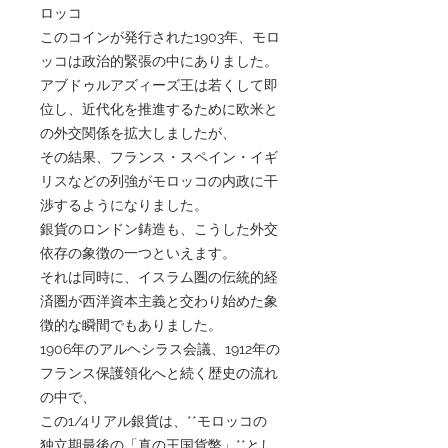
ロッコ
このコインが発行された1903年、モロ
ッコは政治的緊張の中にありました。
アブドゥルアズィーズ王は若くして即
位し、近代化を推進するために欧米と
の外交関係を拡大しましたが、
その結果、フランス・スペイン・イギ
リスなどの列強がモロッコの内政に干
渉するようになりました。
銀貨のロンドン鋳造も、こうした外交
依存の象徴の一つといえます。
それは同時に、イスラム圏の伝統的経
済圏が西洋資本主義と交わり始めた象
徴的な瞬間でもありました。
1906年のアルヘシラス会議、1912年の
フランス保護領化へと続く歴史の流れ
の中で、
この1/4リアル銀貨は、**モロッコの
独立期最後の「真の王国貨幣」**とし