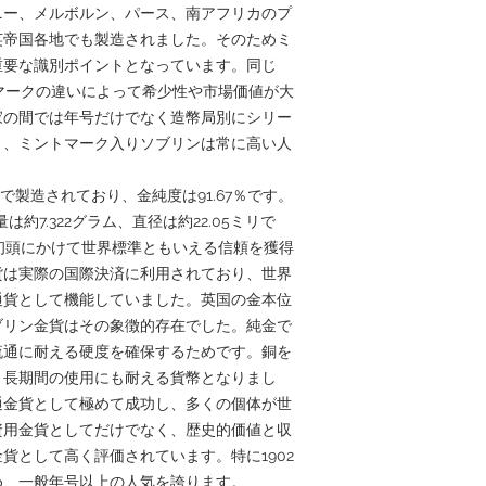
ニー、メルボルン、パース、南アフリカのプ
英帝国各地でも製造されました。そのためミ
重要な識別ポイントとなっています。同じ
トマークの違いによって希少性や市場価値が大
家の間では年号だけでなく造幣局別にシリー
り、ミントマーク入りソブリンは常に高い人
2）で製造されており、金純度は91.67％です。
は約7.322グラム、直径は約22.05ミリで
紀初頭にかけて世界標準ともいえる信頼を獲得
貨は実際の国際決済に利用されており、世界
通貨として機能していました。英国の金本位
ブリン金貨はその象徴的存在でした。純金で
流通に耐える硬度を確保するためです。銅を
、長期間の使用にも耐える貨幣となりまし
通金貨として極めて成功し、多くの個体が世
資用金貨としてだけでなく、歴史的価値と収
貨として高く評価されています。特に1902
め、一般年号以上の人気を誇ります。