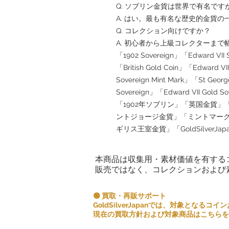
Q. ソブリン金貨は世界で有名です
A. はい。最も有名な歴史的金貨の
Q. コレクション向けですか？
A. 初心者から上級コレクターま
「1902 Sovereign」「Edward VII 
「British Gold Coin」「Edward V
Sovereign Mint Mark」「St George
Sovereign」「Edward VII Gol
「1902年ソブリン」「英国金貨
ントジョージ金貨」「ミントマー
ギリス王室金貨」「GoldSilverJap
本商品は収集用・素材価値を有する
販売ではなく、コレクションおよび
🟢 買取・再販サポート
GoldSilverJapanでは、対象とな
現在の買取方針および対象商品はこちらを