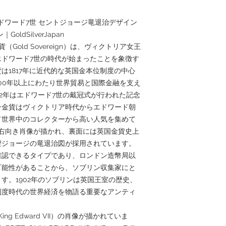
 エドワード7世 セントジョージ竜退治デザイン
ldSilverJapan
（Gold Sovereign）は、ヴィクトリア女王
ドワード7世の時代が始まったことを象徴す
は1817年に近代的な英国金本位制度の中心
00年以上にわたり世界貿易と国際金融を支え
02年はエドワード7世の戴冠式が行われた記念
ン金貨はヴィクトリア時代からエドワード朝
て世界中のコレクターから高い人気を集めて
右向き肖像が描かれ、裏面には英国金貨史上
聖ジョージの竜退治図が採用されています。
確認できるタイプであり、ロンドン造幣局以
可能性があることから、ソブリン収集家にと
す。1902年のソブリンは英国王室の歴史、
制度時代の世界経済を物語る重要なアンティ
。
g Edward VII）の肖像が描かれていま