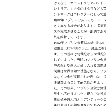
けでなく、オーストラリアのシド
レトリア、カナダのオタワなど大
ントマークはコレクターにとって
1902年ソブリンであってもミン
きく異なる場合があります。収集
ズを完成させることが一般的であ
気を維持しています。
1902年ソブリン金貨は22金（K2
総重量は約7.988グラム、純金含有量
す。この規格は19世紀から20世
していました。当時のソブリン金
中の銀行や商人が受け入れる国際
制度は世界金融の基盤となり、ソ
はなく22金が採用された理由は、
少量加えることで耐久性が向上し
た。その結果、ソブリン金貨は流
界中へ広がりました。現在では投
集価値を兼ね備えたアンティーク金
年は新国王の初年度発行であるた