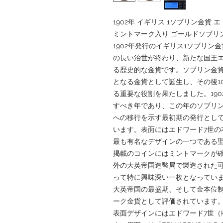
1902年 イギリス 1ソブリン金貨
ミントマーク入り ゴールドソブリン｜Go
1902年発行のイギリス1ソブリン金貨
の長い治世が終わり、新たな国王エ
る歴史的な金貨です。ソブリン金貨
となる金貨として誕生し、その後1
る重要な役割を果たしました。19
すべき年であり、この年のソブリ
への移行を示す最初期の発行とし
います。表面にはエドワード7世の
最も有名なデザインの一つである
掲載のコインにはミントマークが
外の大英帝国造幣局で製造された
って特に興味深い一枚となっていま
大英帝国の最盛期、そして金本位
ーク金貨として評価されています
表面デザインにはエドワード7世（Kin