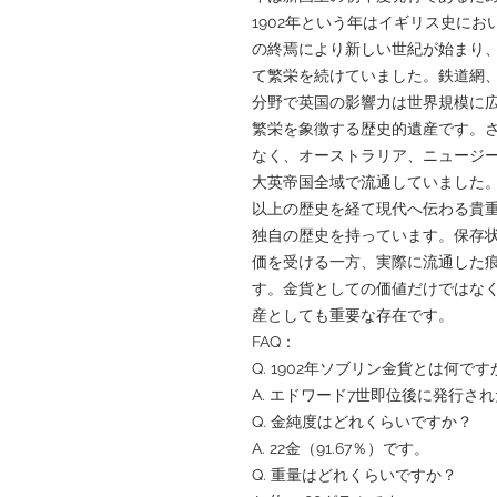
1902年という年はイギリス史に
の終焉により新しい世紀が始まり
て繁栄を続けていました。鉄道網
分野で英国の影響力は世界規模に
繁栄を象徴する歴史的遺産です。
なく、オーストラリア、ニュージ
大英帝国全域で流通していました。現
以上の歴史を経て現代へ伝わる貴
独自の歴史を持っています。保存
価を受ける一方、実際に流通した
す。金貨としての価値だけではな
産としても重要な存在です。
FAQ：
Q. 1902年ソブリン金貨とは何です
A. エドワード7世即位後に発行さ
Q. 金純度はどれくらいですか？
A. 22金（91.67％）です。
Q. 重量はどれくらいですか？