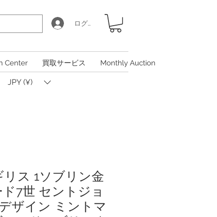
ログイン
n Center
買取サービス
Monthly Auction
JPY (¥)
イギリス 1ソブリン金
ード7世 セントジョ
デザイン ミントマ