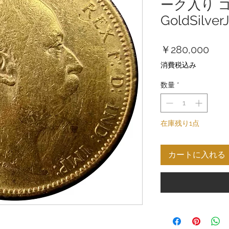
ーク入り 
GoldSilver
価
￥280,000
格
消費税込み
数量
*
在庫残り1点
カートに入れる