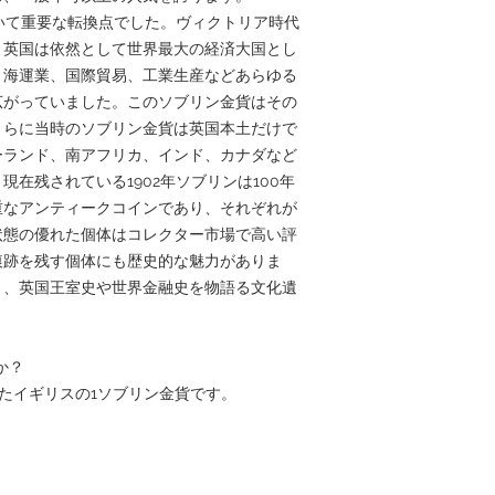
おいて重要な転換点でした。ヴィクトリア時代
、英国は依然として世界最大の経済大国とし
、海運業、国際貿易、工業生産などあらゆる
広がっていました。このソブリン金貨はその
さらに当時のソブリン金貨は英国本土だけで
ーランド、南アフリカ、インド、カナダなど
在残されている1902年ソブリンは100年
重なアンティークコインであり、それぞれが
状態の優れた個体はコレクター市場で高い評
痕跡を残す個体にも歴史的な魅力がありま
く、英国王室史や世界金融史を物語る文化遺
か？
れたイギリスの1ソブリン金貨です。