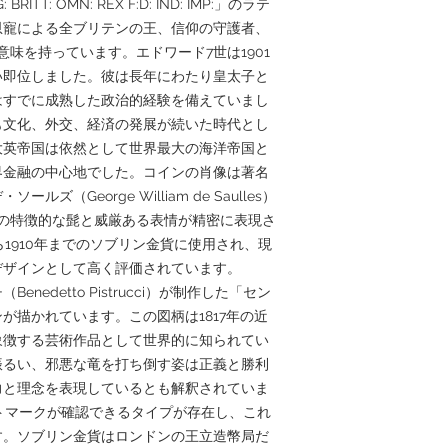
RITT: OMN: REX F:D: IND: IMP:」のラテ
恩寵による全ブリテンの王、信仰の守護者、
味を持っています。エドワード7世は1901
い即位しました。彼は長年にわたり皇太子と
はすでに成熟した政治的経験を備えていまし
も文化、外交、経済の発展が続いた時代とし
大英帝国は依然として世界最大の海洋帝国と
界金融の中心地でした。コインの肖像は著名
（George William de Saulles）
の特徴的な髭と威厳ある表情が精密に表現さ
ら1910年までのソブリン金貨に使用され、現
デザインとして高く評価されています。
edetto Pistrucci）が制作した「セン
が描かれています。この図柄は1817年の近
象徴する芸術作品として世界的に知られてい
振るい、邪悪な竜を打ち倒す姿は正義と勝利
力と理念を表現しているとも解釈されていま
ントマークが確認できるタイプが存在し、これ
す。ソブリン金貨はロンドンの王立造幣局だ