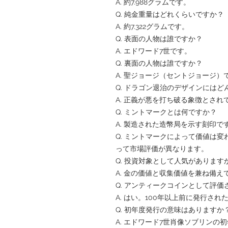
A. 約7.988グラムです。
Q. 純金重量はどれくらいですか？
A. 約7.322グラムです。
Q. 表面の人物は誰ですか？
A. エドワード7世です。
Q. 裏面の人物は誰ですか？
A. 聖ジョージ（セントジョージ）
Q. ドラゴン退治のデザインには
A. 正義が悪を打ち破る象徴とされ
Q. ミントマークとは何ですか？
A. 製造された造幣局を示す刻印で
Q. ミントマークによって価値は変
って市場評価が異なります。
Q. 投資対象として人気があります
A. 金の価値と収集価値を兼ね備
Q. アンティークコインとして評価
A. はい。100年以上前に発行さ
Q. 初年度発行の意味はありますか
A. エドワード7世肖像ソブリン