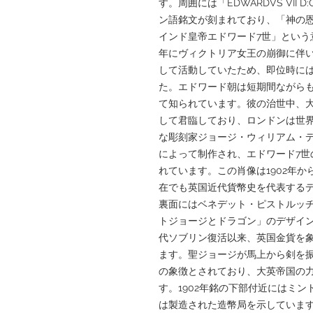
す。周囲には「EDWARDVS VII D:G: B
ン語銘文が刻まれており、「神の
インド皇帝エドワード7世」という意
年にヴィクトリア女王の崩御に伴
して活動していたため、即位時に
た。エドワード朝は短期間ながら
て知られています。彼の治世中、
して君臨しており、ロンドンは世
な彫刻家ジョージ・ウィリアム・デ・ソールズ
によって制作され、エドワード7世
れています。この肖像は1902年か
在でも英国近代貨幣史を代表する
裏面にはベネデット・ピストルッチ（Ben
トジョージとドラゴン」のデザイン
代ソブリン復活以来、英国金貨を
ます。聖ジョージが馬上から剣を
の象徴とされており、大英帝国の
す。1902年銘の下部付近にはミ
は製造された造幣局を示していま