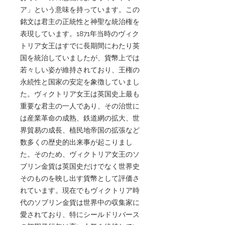
ア」という意味を持っています。この
銘文は君主の正統性と神聖な統治権を
表現しています。1871年当時のヴィク
トリア女王はすでに長期間にわたり英
国を統治していましたが、貨幣上では
若々しい姿が維持されており、王権の
永続性と国家の安定を象徴していまし
た。ヴィクトリア女王は英国史上最も
重要な君主の一人であり、その治世に
は産業革命の成熟、鉄道網の拡大、世
界貿易の成長、植民地帝国の拡張など
数多くの歴史的出来事が起こりまし
た。そのため、ヴィクトリア女王のソ
ブリン金貨は英国史だけでなく世界史
そのものを映し出す貨幣として評価さ
れています。現在でもヴィクトリア時
代のソブリン金貨は世界中の収集家に
愛されており、特にシールドリバース