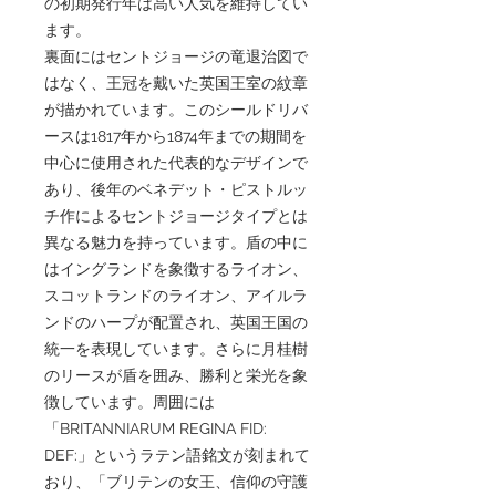
の初期発行年は高い人気を維持してい
ます。
裏面にはセントジョージの竜退治図で
はなく、王冠を戴いた英国王室の紋章
が描かれています。このシールドリバ
ースは1817年から1874年までの期間を
中心に使用された代表的なデザインで
あり、後年のベネデット・ピストルッ
チ作によるセントジョージタイプとは
異なる魅力を持っています。盾の中に
はイングランドを象徴するライオン、
スコットランドのライオン、アイルラ
ンドのハープが配置され、英国王国の
統一を表現しています。さらに月桂樹
のリースが盾を囲み、勝利と栄光を象
徴しています。周囲には
「BRITANNIARUM REGINA FID:
DEF:」というラテン語銘文が刻まれて
おり、「ブリテンの女王、信仰の守護