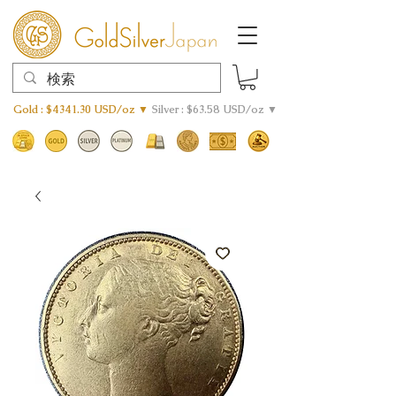
Gold : $4341.30 USD/oz ▼
Silver : $63.58 USD/oz ▼