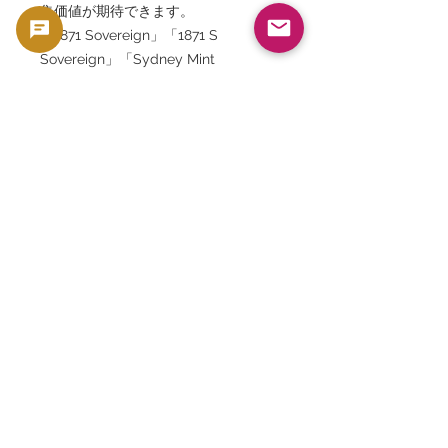
集価値が期待できます。
「1871 Sovereign」「1871 S
Sovereign」「Sydney Mint
Sovereign」「Victoria Young Head
Sovereign」「Shield Back
Sovereign」「Victoria Gold Coin」
「British Gold Sovereign」
「Australian Sovereign」「1871 Gold
Sovereign Value」「Victorian Gold
Coin」「シドニー造幣局ソブリン」
「1871年ソブリン金貨」「ヴィクトリ
ア女王金貨」「シールドリバース」
「英国王室紋章金貨」「英国アンティ
ーク金貨」「ゴールドソブリン」「オ
ーストラリア造幣局金貨」「Sミント
マーク」「GoldSilverJapan」