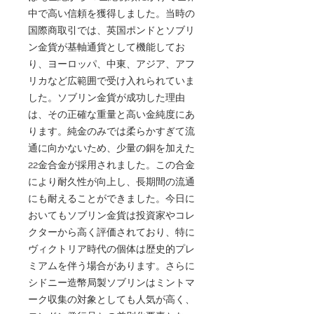
中で高い信頼を獲得しました。当時の
国際商取引では、英国ポンドとソブリ
ン金貨が基軸通貨として機能してお
り、ヨーロッパ、中東、アジア、アフ
リカなど広範囲で受け入れられていま
した。ソブリン金貨が成功した理由
は、その正確な重量と高い金純度にあ
ります。純金のみでは柔らかすぎて流
通に向かないため、少量の銅を加えた
22金合金が採用されました。この合金
により耐久性が向上し、長期間の流通
にも耐えることができました。今日に
おいてもソブリン金貨は投資家やコレ
クターから高く評価されており、特に
ヴィクトリア時代の個体は歴史的プレ
ミアムを伴う場合があります。さらに
シドニー造幣局製ソブリンはミントマ
ーク収集の対象としても人気が高く、