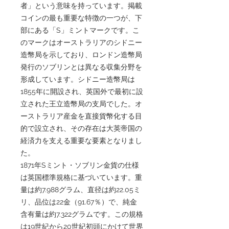
者」という意味を持っています。掲載
コインの最も重要な特徴の一つが、下
部にある「S」ミントマークです。こ
のマークはオーストラリアのシドニー
造幣局を示しており、ロンドン造幣局
発行のソブリンとは異なる収集分野を
形成しています。シドニー造幣局は
1855年に開設され、英国外で最初に設
立された王立造幣局の支局でした。オ
ーストラリア産金を直接貨幣化する目
的で設立され、その存在は大英帝国の
経済力を支える重要な要素となりまし
た。
1871年Sミント・ソブリン金貨の仕様
は英国標準規格に基づいています。重
量は約7.988グラム、直径は約22.05ミ
リ、品位は22金（91.67％）で、純金
含有量は約7.322グラムです。この規格
は19世紀から20世紀初頭にかけて世界