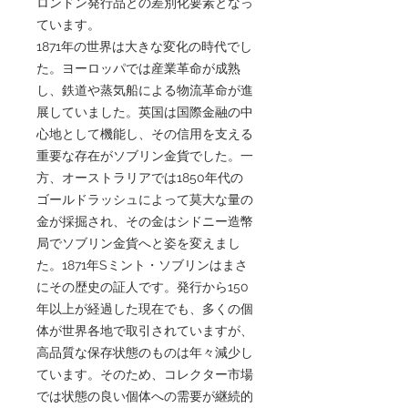
ロンドン発行品との差別化要素となっ
ています。
1871年の世界は大きな変化の時代でし
た。ヨーロッパでは産業革命が成熟
し、鉄道や蒸気船による物流革命が進
展していました。英国は国際金融の中
心地として機能し、その信用を支える
重要な存在がソブリン金貨でした。一
方、オーストラリアでは1850年代の
ゴールドラッシュによって莫大な量の
金が採掘され、その金はシドニー造幣
局でソブリン金貨へと姿を変えまし
た。1871年Sミント・ソブリンはまさ
にその歴史の証人です。発行から150
年以上が経過した現在でも、多くの個
体が世界各地で取引されていますが、
高品質な保存状態のものは年々減少し
ています。そのため、コレクター市場
では状態の良い個体への需要が継続的