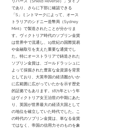
リバース（Shield Reverse）」タイプ
であり、さらに下部に確認できる
「S」ミントマークによって、オース
トラリアのシドニー造幣局（Sydney
Mint）で製造されたことが分かりま
す。ヴィクトリア時代のソブリン金貨
は世界中で流通し、19世紀の国際貿易
や金融取引を支えた重要な通貨でし
た。特にオーストラリアで鋳造された
ソブリン金貨は、ゴールドラッシュに
よって採掘された豊富な金資源を背景
としており、大英帝国の経済圏がいか
に広範囲に広がっていたかを示す歴史
的証拠でもあります。1871年という年
はヴィクトリア女王治世の中期にあた
り、英国が世界最大の経済大国として
の地位を確立していた時代でした。こ
の時代のソブリン金貨は、単なる金貨
ではなく、帝国の信用力そのものを象