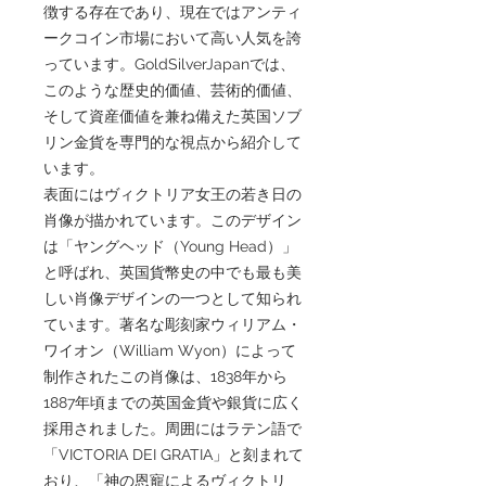
徴する存在であり、現在ではアンティ
ークコイン市場において高い人気を誇
っています。GoldSilverJapanでは、
このような歴史的価値、芸術的価値、
そして資産価値を兼ね備えた英国ソブ
リン金貨を専門的な視点から紹介して
います。
表面にはヴィクトリア女王の若き日の
肖像が描かれています。このデザイン
は「ヤングヘッド（Young Head）」
と呼ばれ、英国貨幣史の中でも最も美
しい肖像デザインの一つとして知られ
ています。著名な彫刻家ウィリアム・
ワイオン（William Wyon）によって
制作されたこの肖像は、1838年から
1887年頃までの英国金貨や銀貨に広く
採用されました。周囲にはラテン語で
「VICTORIA DEI GRATIA」と刻まれて
おり、「神の恩寵によるヴィクトリ