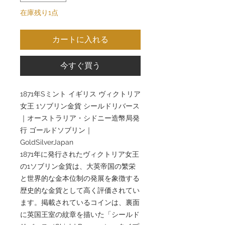
在庫残り1点
カートに入れる
今すぐ買う
1871年Sミント イギリス ヴィクトリア
女王 1ソブリン金貨 シールドリバース
｜オーストラリア・シドニー造幣局発
行 ゴールドソブリン｜
GoldSilverJapan
1871年に発行されたヴィクトリア女王
の1ソブリン金貨は、大英帝国の繁栄
と世界的な金本位制の発展を象徴する
歴史的な金貨として高く評価されてい
ます。掲載されているコインは、裏面
に英国王室の紋章を描いた「シールド