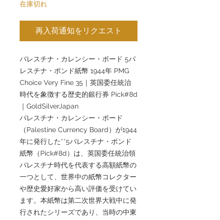
在庫切れ
再入荷通知をリクエスト
パレスチナ・カレンシー・ボード 5パ
レスチナ・ポンド紙幣 1944年 PMG
Choice Very Fine 35｜英国委任統治
時代を象徴する歴史的銀行券 Pick#8d
｜GoldSilverJapan
パレスチナ・カレンシー・ボード
（Palestine Currency Board）が1944
年に発行した**5パレスチナ・ポンド
紙幣（Pick#8d）は、英国委任統治領
パレスチナ時代を代表する高額紙幣の
一つとして、世界中の紙幣コレクター
や歴史愛好家から高い評価を受けてい
ます。本紙幣は第二次世界大戦中に発
行されたシリーズであり、当時の中東