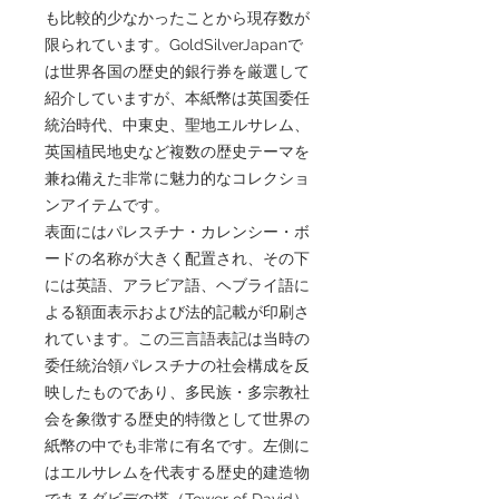
も比較的少なかったことから現存数が
限られています。GoldSilverJapanで
は世界各国の歴史的銀行券を厳選して
紹介していますが、本紙幣は英国委任
統治時代、中東史、聖地エルサレム、
英国植民地史など複数の歴史テーマを
兼ね備えた非常に魅力的なコレクショ
ンアイテムです。
表面にはパレスチナ・カレンシー・ボ
ードの名称が大きく配置され、その下
には英語、アラビア語、ヘブライ語に
よる額面表示および法的記載が印刷さ
れています。この三言語表記は当時の
委任統治領パレスチナの社会構成を反
映したものであり、多民族・多宗教社
会を象徴する歴史的特徴として世界の
紙幣の中でも非常に有名です。左側に
はエルサレムを代表する歴史的建造物
であるダビデの塔（Tower of David）