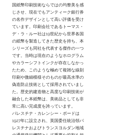
国紙幣印刷技術ならではの均整美を感
じさせ、現在でもアンティーク銀行券
の名作デザインとして高い評価を受け
ています。印刷会社であるトーマス・
デ・ラ・ルー社は19世紀から世界各国
の紙幣を製造してきた歴史を持ち、本
シリーズも同社を代表する傑作の一つ
です。当時は現在のようなホログラム
やカラーシフトインクが存在しなかっ
たため、このような極めて複雑な線刻
印刷や微細模様そのものが最高水準の
偽造防止技術として採用されていまし
た。歴史的建造物と高度な印刷技術が
融合した本紙幣は、美術品としても非
常に高い完成度を誇っています。
パレスチナ・カレンシー・ボードは
1927年に設立され、英国委任統治領パ
レスチナおよびトランスヨルダン地域
の通貨発行機関として重要な役割を担