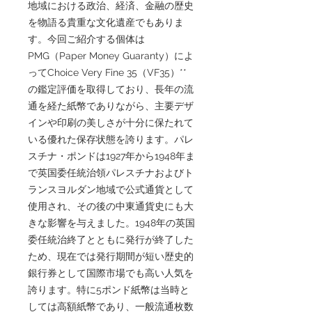
地域における政治、経済、金融の歴史
を物語る貴重な文化遺産でもありま
す。今回ご紹介する個体は
PMG（Paper Money Guaranty）によ
ってChoice Very Fine 35（VF35）**
の鑑定評価を取得しており、長年の流
通を経た紙幣でありながら、主要デザ
インや印刷の美しさが十分に保たれて
いる優れた保存状態を誇ります。パレ
スチナ・ポンドは1927年から1948年ま
で英国委任統治領パレスチナおよびト
ランスヨルダン地域で公式通貨として
使用され、その後の中東通貨史にも大
きな影響を与えました。1948年の英国
委任統治終了とともに発行が終了した
ため、現在では発行期間が短い歴史的
銀行券として国際市場でも高い人気を
誇ります。特に5ポンド紙幣は当時と
しては高額紙幣であり、一般流通枚数