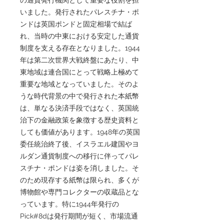
いました。発行されたパレスチナ・ポ
ンドは英国ポンドと固定相場で結ば
れ、当時の中東における安定した通貨
制度を支える存在となりました。1944
年は第二次世界大戦終盤にあたり、中
東地域は連合国にとって戦略上極めて
重要な地域となっていました。そのよ
うな時代背景の中で発行された本紙幣
は、単なる決済手段ではなく、英国統
治下の金融政策を象徴する歴史資料と
しても価値があります。1948年の英国
委任統治終了後、イスラエル建国やヨ
ルダン通貨制度への移行に伴ってパレ
スチナ・ポンドは姿を消しました。そ
のため現存する紙幣は限られ、多くが
博物館や専門コレクターの収蔵品とな
っています。特に1944年発行の
Pick#8dは発行期間が短く、市場流通