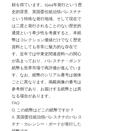
頼を得ています。1944年発行という歴
史的背景、英国委任統治領パレスチナ
という特殊な発行地域、そして現在で
は二度と発行されることのない歴史的
通貨という希少性を考慮すると、本紙
幣はコレクション価値だけでなく歴史
資料としても非常に魅力的な存在で
す。近年では中東史関連資料への関心
が高まっており、パレスチナ・ポンド
紙幣も世界市場で再評価が進んでいま
す。なお、紙幣のシリアル番号は個体
ごとに異なります。掲載画像の番号は
参考例であり、お届けする紙幣とは異
なる場合があります。
FAQ
Q. この紙幣はどこの紙幣ですか？
A. 英国委任統治領パレスチナのパレス
チナ・カレンシー・ボードが発行した
紙幣です。