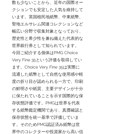
数も少ないことから、近年の国際オー
クションでも安定した人気を維持して
います。英国植民地紙幣、中東紙幣、
聖地エルサレム関連コレクションなど
幅広い分野で収集対象となっており、
歴史性と希少性を兼ね備えた代表的な
世界銀行券として知られています。
今回ご紹介する個体はPMG Choice
Very Fine 35という評価を取得してい
ます。Choice Very Fine 35は実際に
流通した紙幣として自然な使用感や軽
度の折り目が認められる一方で、印刷
の鮮明さや紙質、主要デザインが十分
に保たれていることを示す国際的な保
存状態評価です。PMGは世界を代表
する紙幣鑑定機関であり、真贋確認と
保存状態を統一基準で評価していま
す。そのためPMG認証済み紙幣は世
界中のコレクターや投資家から高い信