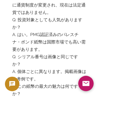
に通貨制度が変更され、現在は法定通
貨ではありません。
Q. 投資対象としても人気があります
か？
A. はい。PMG認証済みのパレスチ
ナ・ポンド紙幣は国際市場でも高い需
要があります。
Q. シリアル番号は画像と同じです
か？
A. 個体ごとに異なります。掲載画像は
参考例です。
Q. この紙幣の最大の魅力は何です
か？
A. 英国委任統治時代の歴史、多言語デ
ザイン、ダビデの塔を描いた芸術性、
そして高い希少性です。
Q. GoldSilverJapanではどのような紙
幣を取り扱っていますか？
A. PMG・PCGS認証済みを中心に、世