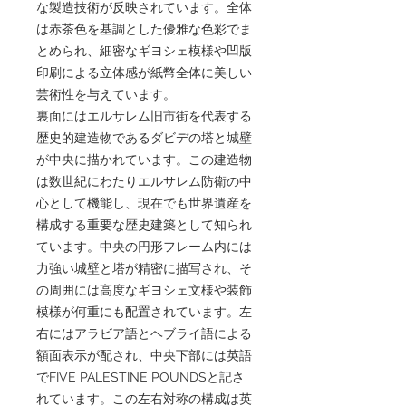
な製造技術が反映されています。全体
は赤茶色を基調とした優雅な色彩でま
とめられ、細密なギヨシェ模様や凹版
印刷による立体感が紙幣全体に美しい
芸術性を与えています。
裏面にはエルサレム旧市街を代表する
歴史的建造物であるダビデの塔と城壁
が中央に描かれています。この建造物
は数世紀にわたりエルサレム防衛の中
心として機能し、現在でも世界遺産を
構成する重要な歴史建築として知られ
ています。中央の円形フレーム内には
力強い城壁と塔が精密に描写され、そ
の周囲には高度なギヨシェ文様や装飾
模様が何重にも配置されています。左
右にはアラビア語とヘブライ語による
額面表示が配され、中央下部には英語
でFIVE PALESTINE POUNDSと記さ
れています。この左右対称の構成は英