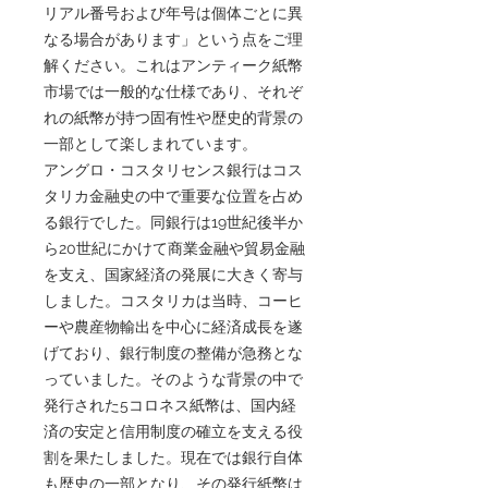
リアル番号および年号は個体ごとに異
なる場合があります」という点をご理
解ください。これはアンティーク紙幣
市場では一般的な仕様であり、それぞ
れの紙幣が持つ固有性や歴史的背景の
一部として楽しまれています。
アングロ・コスタリセンス銀行はコス
タリカ金融史の中で重要な位置を占め
る銀行でした。同銀行は19世紀後半か
ら20世紀にかけて商業金融や貿易金融
を支え、国家経済の発展に大きく寄与
しました。コスタリカは当時、コーヒ
ーや農産物輸出を中心に経済成長を遂
げており、銀行制度の整備が急務とな
っていました。そのような背景の中で
発行された5コロネス紙幣は、国内経
済の安定と信用制度の確立を支える役
割を果たしました。現在では銀行自体
も歴史の一部となり、その発行紙幣は