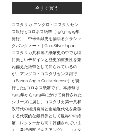
今すぐ買う
コスタリカ アングロ・コスタリセン
ス銀行 5コロネス紙幣（1903–1919年
発行）｜中米金融史を物語るクラシッ
クバンクノート｜GoldSilverJapan
コスタリカ共和国の紙幣史の中でも特
に美しいデザインと歴史的重要性を兼
ね備えた紙幣として知られているの
が、アングロ・コスタリセンス銀行
（Banco Anglo Costarricense）が発
行した5コロネス紙幣です。本紙幣は
1903年から1919年にかけて発行された
シリーズに属し、コスタリカ第一共和
政時代の経済発展と金融近代化を象徴
する代表的な銀行券として世界中の紙
幣コレクターから高く評価されていま
す。発行機関であるアングロ・コスタ