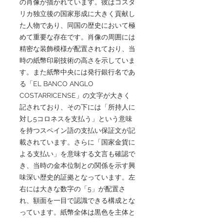
の肖像が描かれています。彼はコスタ
リカ独立後の国家形成に大きく貢献し
た人物であり、同国の歴史において極
めて重要な存在です。肖像の周囲には
精密な装飾模様が配置されており、当
時の紙幣印刷技術の高さを示していま
す。また紙幣中央には発行銀行名であ
る「EL BANCO ANGLO
COSTARRICENSE」の文字が大きく
記されており、その下には「所持人に
対し5コロネスを支払う」という意味
を持つスペイン語の支払い保証文が記
載されています。さらに「国家金貨に
よる支払い」を意味する文言も確認で
き、当時の金本位制との関係を示す興
味深い歴史的証拠となっています。左
右には大きな数字の「5」が配置さ
れ、額面を一目で認識できる構成とな
っています。紙幣全体は黒色を主体と