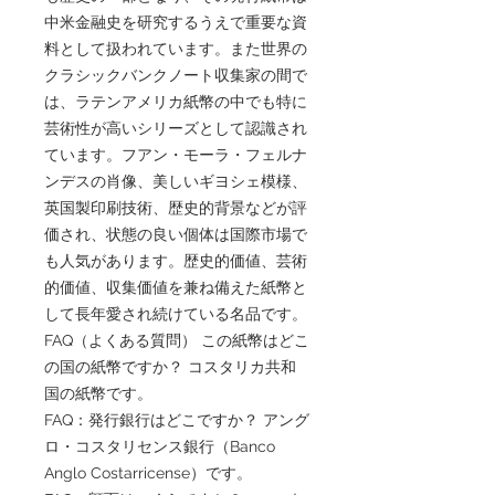
中米金融史を研究するうえで重要な資
料として扱われています。また世界の
クラシックバンクノート収集家の間で
は、ラテンアメリカ紙幣の中でも特に
芸術性が高いシリーズとして認識され
ています。フアン・モーラ・フェルナ
ンデスの肖像、美しいギヨシェ模様、
英国製印刷技術、歴史的背景などが評
価され、状態の良い個体は国際市場で
も人気があります。歴史的価値、芸術
的価値、収集価値を兼ね備えた紙幣と
して長年愛され続けている名品です。
FAQ（よくある質問） この紙幣はどこ
の国の紙幣ですか？ コスタリカ共和
国の紙幣です。
FAQ：発行銀行はどこですか？ アング
ロ・コスタリセンス銀行（Banco
Anglo Costarricense）です。