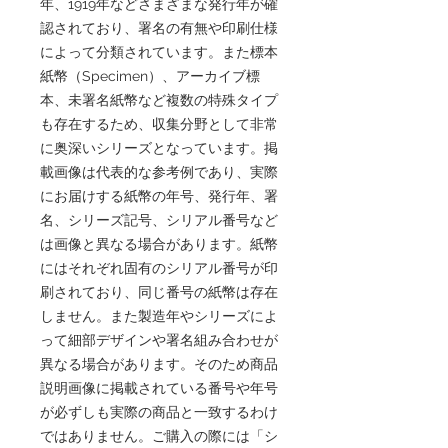
年、1919年などさまざまな発行年が確
認されており、署名の有無や印刷仕様
によって分類されています。また標本
紙幣（Specimen）、アーカイブ標
本、未署名紙幣など複数の特殊タイプ
も存在するため、収集分野として非常
に奥深いシリーズとなっています。掲
載画像は代表的な参考例であり、実際
にお届けする紙幣の年号、発行年、署
名、シリーズ記号、シリアル番号など
は画像と異なる場合があります。紙幣
にはそれぞれ固有のシリアル番号が印
刷されており、同じ番号の紙幣は存在
しません。また製造年やシリーズによ
って細部デザインや署名組み合わせが
異なる場合があります。そのため商品
説明画像に掲載されている番号や年号
が必ずしも実際の商品と一致するわけ
ではありません。ご購入の際には「シ