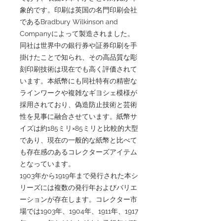
象的です。印刷は英国の名門印刷会社
であるBradbury Wilkinson and
Companyによって製造されました。
同社は世界中の銀行券や証券印刷を手
掛けたことで知られ、その高品質な彫
刻印刷技術は現在でも高く評価されて
います。本紙幣にも同社特有の精密な
ラインワークや複雑なギヨシェ模様が
採用されており、偽造防止技術と芸術
性を見事に融合させています。紙幣サ
イズは約185ミリ×85ミリと比較的大型
であり、現在の一般的な紙幣と比べて
も存在感のあるコレクターズアイテム
となっています。
1903年から1919年まで発行された本シ
リーズには複数の発行年およびバリエ
ーションが存在します。コレクター市
場では1903年、1904年、1911年、1917