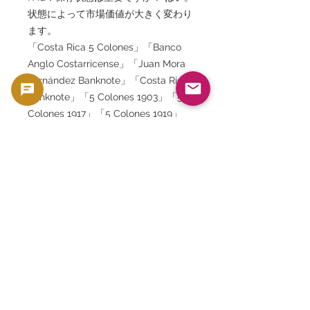
状態によって市場価値が大きく変わり
ます。
「Costa Rica 5 Colones」「Banco
Anglo Costarricense」「Juan Mora
Fernández Banknote」「Costa Rican
Banknote」「5 Colones 1903」「5
Colones 1917」「5 Colones 1919」
「Latin America Banknotes」「Rare
Costa Rica Currency」「コスタリカ
紙幣」「5コロネス紙幣」「アングロ
コスタリセンス銀行」「アンティーク
紙幣」「世界紙幣コレクション」「中
米紙幣」「歴史的紙幣」
「GoldSilverJapan」
本商品は収集用・素材価値を有するコインお
よび紙幣等のコレクターズ商品として販売し