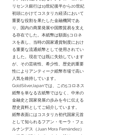
リセンス銀行は19世紀後半から20世紀
初頭にかけてコスタリカ経済において
重要な役割を果たした金融機関であ
り、国内の商業発展や国際貿易を支え
る存在でした。本紙幣は額面5コロネ
スを表し、当時の国家通貨制度におけ
る重要な流通紙幣として使用されてい
ました。現在では既に失効しています
が、その芸術性、希少性、歴史的重要
性によりアンティーク紙幣市場で高い
人気を維持しています。
GoldSilverJapanでは、この5コロネス
紙幣を単なる古紙幣ではなく、中米の
金融史と国家発展の歩みを今に伝える
歴史資料としてご紹介しています。
紙幣表面にはコスタリカ初代国家元首
として知られるフアン・モーラ・フェ
ルナンデス（Juan Mora Fernández）