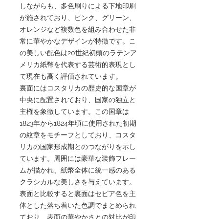
しながらも、多色刷りによる下地印刷
が施されており、ピンク、グリーン、
オレンジなど複数色を組み合わせた非
常に華やかなデザインが特徴です。こ
の美しい配色は20世紀初頭のラテンア
メリカ紙幣を代表する芸術的表現とし
て現在も高く評価されています。
裏面にはコスタリカの歴史的な国章が
中央に配置されており、国家の独立と
主権を象徴しています。この国章は
1823年から1824年頃に使用された初期
の紋章をモチーフとしており、コスタ
リカの国家形成期とのつながりを示し
ています。周囲には豪華な装飾フレー
ムが描かれ、紙幣全体に統一感のある
クラシカルな美しさを与えています。
表面と比較すると裏面はセピア色を主
体とした落ち着いた色調でまとめられ
ており、表面の華やかさとの対比が印