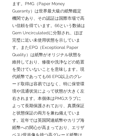
ます。PMG（Paper Money
Guaranty）は世界最大級の紙幣鑑定
機関であり、その認証は国際市場で高
い信頼を得ています。66という数値は
Gem Uncirculatedに分類され、ほぼ
完璧に近い未使用状態を示していま
す。またEPQ（Exceptional Paper
Quality）は紙幣がオリジナル状態を
維持しており、修復や洗浄などの処置
を受けていないことを意味します。現
代紙幣であっても66 EPQ以上のグレ
ード取得は容易ではなく、特に保管環
境や流通状況によって状態が大きく左
右されます。本個体はPMGスラブに
よって長期保護されており、真贋保証
と状態保証の両方を兼ね備えていま
す。近年では英国関連紙幣やカリブ海
紙幣への関心が高まっており、エリザ
ベス2世肖像を持つ高グレード紙幣は