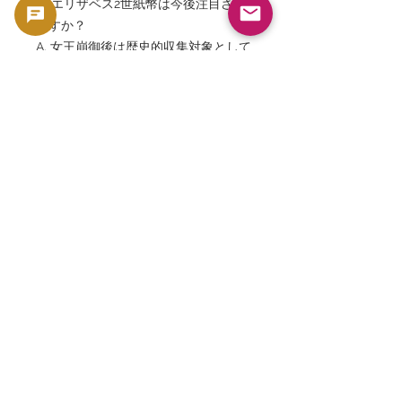
Q. エリザベス2世紙幣は今後注目され
ますか？
A. 女王崩御後は歴史的収集対象として
注目が高まっています。
Q. この紙幣は投資対象になります
か？
A. 希少性、高グレード、英国関連紙幣
としての人気があり、コレクション価
値が期待されています。
「Cayman Islands 1 Dollar Pick
33b」「PMG 66 EPQ」「PMG
2290574-012」「C/5 598903」
「Cayman Islands Monetary
Authority」「Queen Elizabeth II
Banknote」「Turtle Watermark」
「Caribbean Banknote」「Rare
Cayman Islands Currency」「British
Overseas Territory Banknote」「ケイ
マン諸島紙幣」「エリザベス2世紙