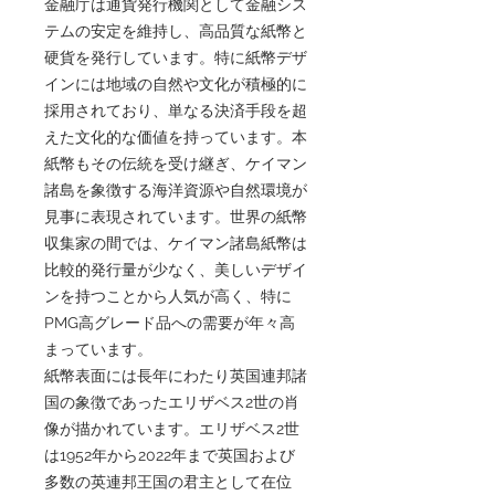
金融庁は通貨発行機関として金融シス
テムの安定を維持し、高品質な紙幣と
硬貨を発行しています。特に紙幣デザ
インには地域の自然や文化が積極的に
採用されており、単なる決済手段を超
えた文化的な価値を持っています。本
紙幣もその伝統を受け継ぎ、ケイマン
諸島を象徴する海洋資源や自然環境が
見事に表現されています。世界の紙幣
収集家の間では、ケイマン諸島紙幣は
比較的発行量が少なく、美しいデザイ
ンを持つことから人気が高く、特に
PMG高グレード品への需要が年々高
まっています。
紙幣表面には長年にわたり英国連邦諸
国の象徴であったエリザベス2世の肖
像が描かれています。エリザベス2世
は1952年から2022年まで英国および
多数の英連邦王国の君主として在位