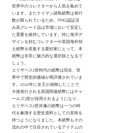
世界中のコレクターから人気を集めて
います。またケイマン諸島紙幣は発行
数が限られているため、PMG認証済
み高グレード品は市場において安定し
た需要を維持しています。特に海洋デ
ザインを好むコレクターや英国海外領
土紙幣を収集する愛好家にとって、本
紙幣は非常に魅力的な選択肢となるで
しょう。
エリザベス2世時代の紙幣は現在、世
界中で歴史的価値が再評価されていま
す。2022年に女王が崩御したことで、
今後発行される英国関連紙幣にはチャ
ールズ3世が採用されるようになり、
エリザベス2世肖像の紙幣は一つの時
代を象徴する歴史資料としての意味を
持つようになりました。本紙幣もその
流れの中で注目されているアイテムの