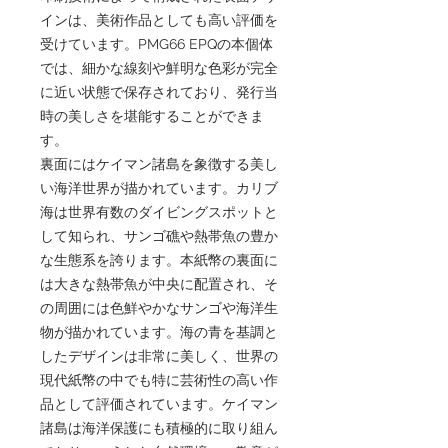
インは、美術作品としても高い評価を
受けています。PMG66 EPQの本個体
では、細かな線刻や鮮明な色彩が完全
に近い状態で保存されており、発行当
時の美しさを堪能することができま
す。
裏面にはケイマン諸島を象徴する美し
い海洋世界が描かれています。カリブ
海は世界有数のダイビングスポットと
して知られ、サンゴ礁や熱帯魚の豊か
な生態系を誇ります。本紙幣の裏面に
は大きな熱帯魚が中央に配置され、そ
の周囲には色鮮やかなサンゴや海洋生
物が描かれています。海の青を基調と
したデザインは非常に美しく、世界の
現代紙幣の中でも特に芸術性の高い作
品として評価されています。ケイマン
諸島は海洋保護にも積極的に取り組ん