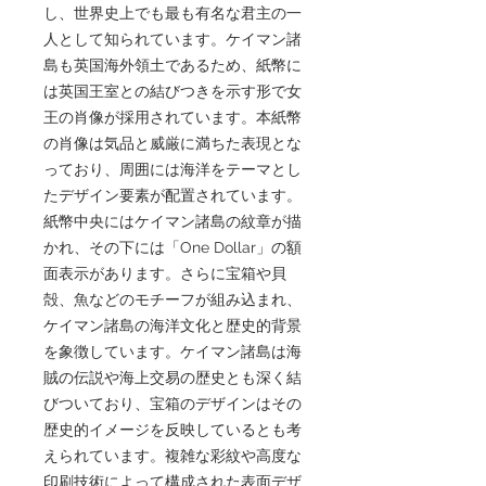
し、世界史上でも最も有名な君主の一
人として知られています。ケイマン諸
島も英国海外領土であるため、紙幣に
は英国王室との結びつきを示す形で女
王の肖像が採用されています。本紙幣
の肖像は気品と威厳に満ちた表現とな
っており、周囲には海洋をテーマとし
たデザイン要素が配置されています。
紙幣中央にはケイマン諸島の紋章が描
かれ、その下には「One Dollar」の額
面表示があります。さらに宝箱や貝
殻、魚などのモチーフが組み込まれ、
ケイマン諸島の海洋文化と歴史的背景
を象徴しています。ケイマン諸島は海
賊の伝説や海上交易の歴史とも深く結
びついており、宝箱のデザインはその
歴史的イメージを反映しているとも考
えられています。複雑な彩紋や高度な
印刷技術によって構成された表面デザ