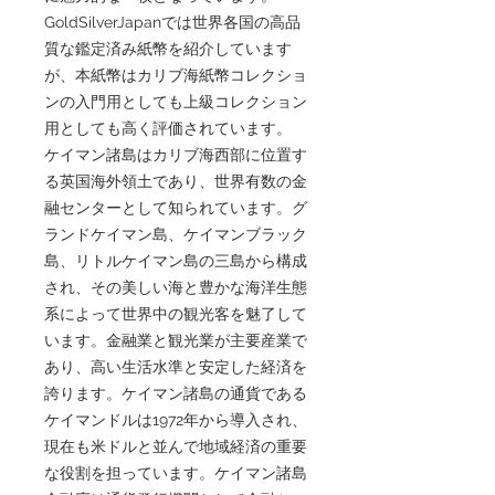
GoldSilverJapanでは世界各国の高品
質な鑑定済み紙幣を紹介しています
が、本紙幣はカリブ海紙幣コレクショ
ンの入門用としても上級コレクション
用としても高く評価されています。
ケイマン諸島はカリブ海西部に位置す
る英国海外領土であり、世界有数の金
融センターとして知られています。グ
ランドケイマン島、ケイマンブラック
島、リトルケイマン島の三島から構成
され、その美しい海と豊かな海洋生態
系によって世界中の観光客を魅了して
います。金融業と観光業が主要産業で
あり、高い生活水準と安定した経済を
誇ります。ケイマン諸島の通貨である
ケイマンドルは1972年から導入され、
現在も米ドルと並んで地域経済の重要
な役割を担っています。ケイマン諸島