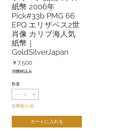
紙幣 2006年
Pick#33b PMG 66
EPQ エリザベス2世
肖像 カリブ海人気
紙幣｜
GoldSilverJapan
価
￥7,500
格
消費税込み
数量
*
在庫残り1点
カートに入れる