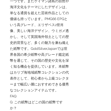
一つです。またケイマン諸島の自然や
海洋文化をテーマにしたデザインは、
単なる通貨を超えた芸術作品としての
価値も持っています。PMG66 EPQと
いう高グレード、エリザベス2世肖
像、美しい海洋デザイン、ウミガメ透
かし、そして英国海外領土としての歴
史的背景など、多くの魅力を兼ね備え
た紙幣です。GoldSilverJapanでは世
界各国の希少紙幣や高グレード鑑定紙
幣を通じて、その国の歴史や文化を深
く知る機会を提供しています。本紙幣
はカリブ海地域紙幣コレクションの代
表作として、初心者から上級コレクタ
ーまで幅広い層におすすめできる優秀
なコレクションアイテムです。
FAQ
Q. この紙幣はどこの国の紙幣です
か？