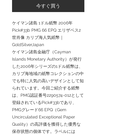
今すぐ買う
ケイマン諸島 1ドル紙幣 2006年
Pick#33b PMG 66 EPQ エリザベス2
世肖像 カリブ海人気紙幣｜
GoldSilverJapan
ケイマン諸島金融庁（Cayman
Islands Monetary Authority）が発行
した2006年シリーズの1ドル紙幣は、
カリブ海地域の紙幣コレクションの中
でも特に人気の高いデザインとして知
られています。今回ご紹介する紙幣
は、PMG認証番号2290574-012として
登録されているPick#33bであり、
PMGグレード66 EPQ（Gem
Uncirculated Exceptional Paper
Quality）の高評価を獲得した優秀な
保存状態の個体です。ラベルには