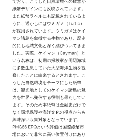
でおり、こうした自然環境への敬意が
紙幣デザインにも反映されています。
また紙幣ラベルにも記載されているよ
うに、透かしにはウミガメ（Turtle）
が採用されています。ウミガメはケイ
マン諸島を象徴する生物であり、歴史
的にも地域文化と深く結びついてきま
した。実際、ケイマン（Cayman）と
いう名称は、初期の探検家が周辺海域
に多数生息していた大型海洋生物を観
察したことに由来するとされます。こ
うした自然環境をテーマにした紙幣
は、観光地としてのケイマン諸島の魅
力を世界へ発信する役割も果たしてい
ます。そのため本紙幣は金融史だけで
なく環境保護や海洋文化の視点からも
興味深い収集対象となっています。
PMG66 EPQという評価は国際紙幣市
場において非常に高い位置付けにあり