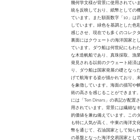
幾何学文様が背景に使用されてい
統を反映しており、紙幣としての
ています。また額面数字「10」は
しています。緑色を基調とした色
感じさせ、現在でも多くのコレク
裏面にはクウェートの海洋国家と
ています。ダウ船は何世紀にもわ
な木造帆船であり、真珠採取、漁
発見される以前のクウェート経済
り、ダウ船は国家発展の礎となっ
げて航海する姿が描かれており、
を象徴しています。海面の描写や
術の高さを感じることができます。上部には
には「Ten Dinars」の表記が
用されています。背景には繊細な
的価値を兼ね備えています。この
も特に人気が高く、中東の海洋文
幣を通じて、石油国家として知ら
の基盤となった海洋交易国家とし