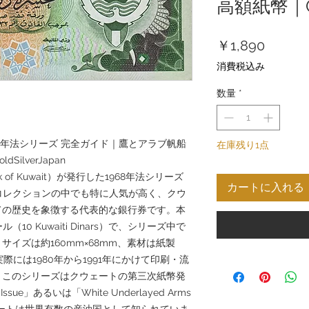
高額紙幣｜Gol
価
￥1,890
格
消費税込み
数量
*
68年法シリーズ 完全ガイド｜鷹とアラブ帆船
在庫残り1点
ilverJapan
k of Kuwait）が発行した1968年法シリーズ
カートに入れる
コレクションの中でも特に人気が高く、クウ
ての歴史を象徴する代表的な銀行券です。本
0 Kuwaiti Dinars）で、シリーズ中で
イズは約160mm×68mm、素材は紙製
際には1980年から1991年にかけて印刷・流
。このシリーズはクウェートの第三次紙幣発
ssue」あるいは「White Underlayed Arms
ウェートは世界有数の産油国として知られていま