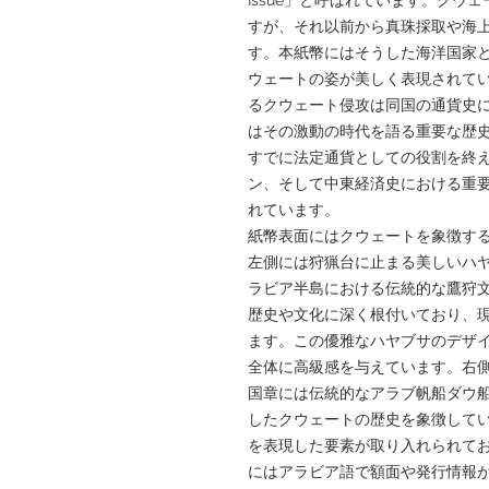
すが、それ以前から真珠採取や海
す。本紙幣にはそうした海洋国家
ウェートの姿が美しく表現されてい
るクウェート侵攻は同国の通貨史
はその激動の時代を語る重要な歴
すでに法定通貨としての役割を終
ン、そして中東経済史における重
れています。
紙幣表面にはクウェートを象徴す
左側には狩猟台に止まる美しいハヤブ
ラビア半島における伝統的な鷹狩
歴史や文化に深く根付いており、
ます。この優雅なハヤブサのデザ
全体に高級感を与えています。右
国章には伝統的なアラブ帆船ダウ船
したクウェートの歴史を象徴して
を表現した要素が取り入れられて
にはアラビア語で額面や発行情報