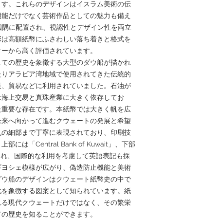
ます。これらのデザインはイスラム美術の伝
機能だけでなく芸術作品としての魅力も備え
四隅に配置され、視認性とデザイン性を両立
彩は高額紙幣にふさわしい落ち着きと格式を
ターから高く評価されています。
しての歴史を象徴する大型のダウ船が描かれ
たりアラビア湾地域で使用されてきた伝統的
業、貿易などに利用されていました。石油が
は海上交易と真珠産業に大きく依存してお
た重要な存在です。本紙幣では大きく帆を広
未来へ向かって進むクウェートの発展と希望
帆の細部まで丁寧に表現されており、印刷技
「Central Bank of Kuwait」、下部
配置され、国際的な利用を考慮して英語表記も採
ギヨシェ模様が広がり、偽造防止機能と美術
ダウ船のデザインはクウェート紙幣史の中で
化を象徴する図案として知られています。紙
れる現代クウェートだけではなく、その繁栄
ての歴史を知ることができます。