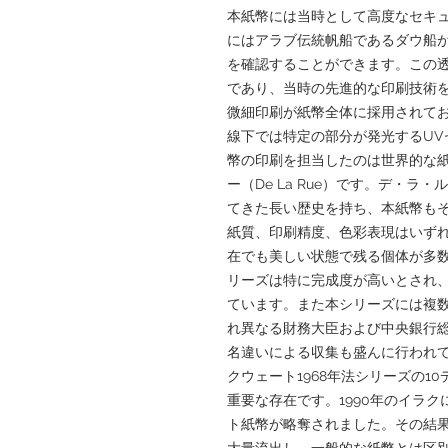
本紙幣には当時として高度なセキ
にはアラブ伝統帆船であるダウ船
を確認することができます。この
であり、当時の先進的な印刷技術
微細印刷が紙幣全体に採用されて
線下では特定の部分が発光するUV
幣の印刷を担当したのは世界的な
ー（De La Rue）です。デ・
てきた長い歴史を持ち、本紙幣も
紙質、印刷精度、色彩表現はいずれ
在でも美しい状態で残る個体が多
リーズは特に完成度が高いとされ
ています。また本シリーズには複
れ異なる財務大臣および中央銀行
名違いによる収集も盛んに行われ
クウェート1968年法シリーズの1
重要な存在です。1990年のイラ
ト紙幣が略奪されました。その結
大量流出し、一般的な紙幣とは区