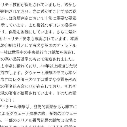
ュリティ技術が採用されていました。透かし
が使用されており、光に透かすことで船の姿
透かしは真贋判定において非常に重要な要素
を示しています。また複雑なギヨシェ模様や
おり、偽造を困難にしています。さらに紫外
セキュリティ要素も確認されています。本紙
紙幣印刷会社として有名な英国のデ・ラ・ル
ラ・ルー社は世界中の中央銀行向け紙幣を製造し
その高い品質基準のもとで製造されました。
も非常に優れており、40年以上経過した現
数存在します。クウェート紙幣の中でも本シ
、専門コレクターの間では重要な位置を占め
数の署名組み合わせが存在しており、それぞ
総裁の署名が使用されています。そのため署
ています。
0ディナール紙幣は、歴史的背景からも非常に
クによるクウェート侵攻の際、多数のクウェー
果、一部のシリアル番号範囲の紙幣は市場に
別されるケースもあります。こうした背景は