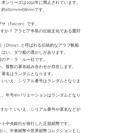
。本シリーズは1991年に廃止されています。
約160mm×68mmです。
。
サ（Falcon）です。
ますか？ アラビア半島の伝統文化である鷹狩
船（Dhow）と呼ばれる伝統的なアラブ帆船
？ はい。ダウ船の透かしがあります。
英国のデ・ラ・ルー社です。
はい。複数の署名組み合わせが存在します。
え。署名はランダムとなります。
？ いいえ。シリアル番号はランダムとなりま
いえ。年号やバリエーションはランダムとなり
ますか？ いいえ。シリアル番号や署名などが
ェート中央銀行が発行した正規紙幣です。
 はい。中東紙幣や世界紙幣コレクションとし