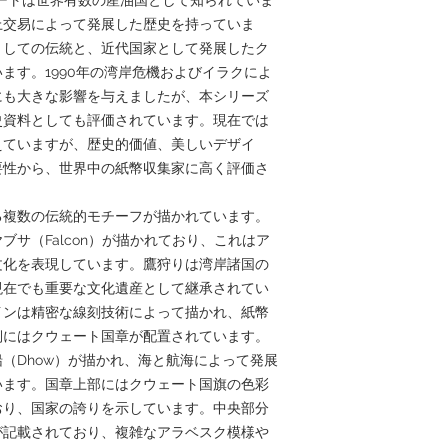
上交易によって発展した歴史を持っていま
としての伝統と、近代国家として発展したク
ます。1990年の湾岸危機およびイラクによ
にも大きな影響を与えましたが、本シリーズ
史資料としても評価されています。現在では
えていますが、歴史的価値、美しいデザイ
要性から、世界中の紙幣収集家に高く評価さ
る複数の伝統的モチーフが描かれています。
サ（Falcon）が描かれており、これはア
文化を表現しています。鷹狩りは湾岸諸国の
現在でも重要な文化遺産として継承されてい
インは精密な線刻技術によって描かれ、紙幣
側にはクウェート国章が配置されています。
（Dhow）が描かれ、海と航海によって発展
います。国章上部にはクウェート国旗の色彩
おり、国家の誇りを示しています。中央部分
が記載されており、複雑なアラベスク模様や