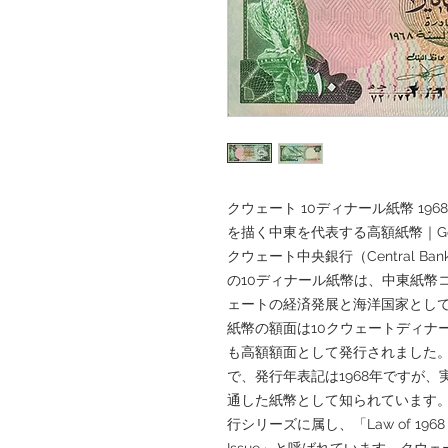
クウェート 10ディナール紙幣 19
を描く中東を代表する高額紙幣｜GoldS
クウェート中央銀行（Central Ban
の10ディナール紙幣は、中東紙幣
ェートの経済発展と海洋国家とし
紙幣の額面は10クウェートディナール（1
も高額額面として発行されました。サ
で、発行年表記は1968年ですが、実
通した紙幣として知られています
行シリーズに属し、「Law of 1968 I
Issue」と呼ばれています。ク