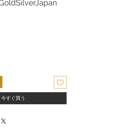
dSilverJapan
今すぐ買う