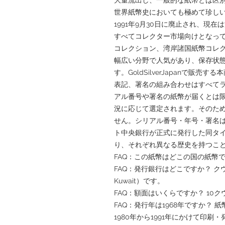
世界紙幣史においても極めて珍し
1991年9月30日に廃止され、現
すべてコレクター市場向けとなっ
コレクション、湾岸諸国紙幣コレ
幅広い分野で人気があり、保存状
す。GoldSilverJapanで販
表記、署名の組み合わせはすべて
アル番号や署名の紙幣が届くとは
況に応じて選定されます。そのた
せん。シリアル番号・年号・署名
ト中央銀行が正式に発行した同タ
り、それぞれ異なる歴史を持つこ
FAQ：この紙幣はどこの国の紙幣
FAQ：発行銀行はどこですか？ クウェー
Kuwait）です。
FAQ：額面はいくらですか？ 10
FAQ：発行年は1968年ですか？ 
1980年から1991年にかけて印刷