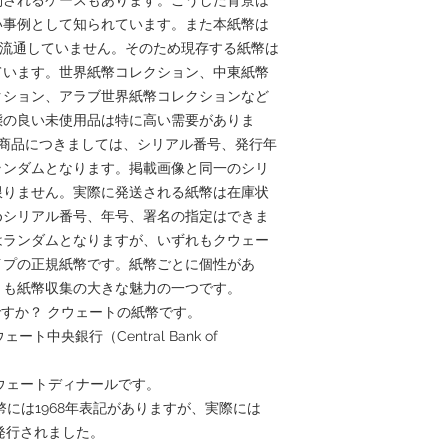
い事例として知られています。また本紙幣は
在は流通していません。そのため現存する紙幣は
ています。世界紙幣コレクション、中東紙幣
クション、アラブ世界紙幣コレクションなど
態の良い未使用品は特に高い需要がありま
売する本商品につきましては、シリアル番号、発行年
ランダムとなります。掲載画像と同一のシリ
限りません。実際に発送される紙幣は在庫状
めシリアル番号、年号、署名の指定はできま
はランダムとなりますが、いずれもクウェー
イプの正規紙幣です。紙幣ごとに個性があ
とも紙幣収集の大きな魅力の一つです。
ですか？ クウェートの紙幣です。
ト中央銀行（Central Bank of
クウェートディナールです。
紙幣には1968年表記がありますが、実際には
・発行されました。