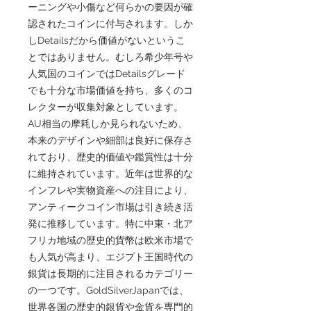
ーニングや小傷など何らかの要因が確
認されたコインに付与されます。しか
しDetailsだから価値がないというこ
とではありません。むしろ希少年号や
人気国のコインではDetailsグレード
でも十分な市場価値を持ち、多くのコ
レクターが収集対象としています。
AU相当の摩耗しか見られないため、
本来のデザインや細部は良好に保存さ
れており、歴史的価値や鑑賞性は十分
に維持されています。近年は世界的な
インフレや実物資産への注目により、
アンティークコイン市場は引き続き活
発に推移しています。特に中東・北ア
フリカ地域の歴史的貨幣は欧米市場で
も人気が高まり、エジプト王国時代の
銀貨は長期的に注目されるカテゴリー
の一つです。GoldSilverJapanでは、
世界各国の歴史的銀貨や金貨を専門的