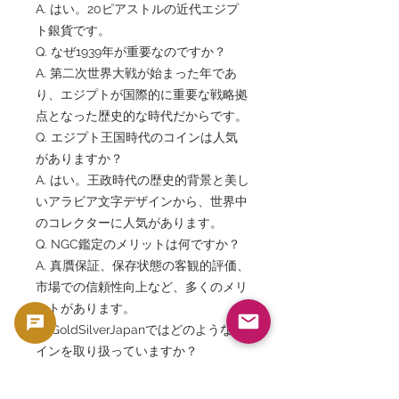
A. はい。20ピアストルの近代エジプ
ト銀貨です。
Q. なぜ1939年が重要なのですか？
A. 第二次世界大戦が始まった年であ
り、エジプトが国際的に重要な戦略拠
点となった歴史的な時代だからです。
Q. エジプト王国時代のコインは人気
がありますか？
A. はい。王政時代の歴史的背景と美し
いアラビア文字デザインから、世界中
のコレクターに人気があります。
Q. NGC鑑定のメリットは何ですか？
A. 真贋保証、保存状態の客観的評価、
市場での信頼性向上など、多くのメリ
ットがあります。
Q. GoldSilverJapanではどのようなコ
インを取り扱っていますか？
A. NGC・PCGS鑑定済みコイン、世界
各国のアンティークコイン、歴史的金