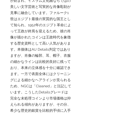
が刻まれ、イスラム文化圏ならではの
美しい文字芸術と写実的な肖像彫刻が
見事に融合しています。ファルーク1
世はエジプト最後の実質的な国王とし
て知られ、1952年のエジプト革命によ
って王政が終焉を迎えるため、彼の肖
像が描かれたコインは王政時代を象徴
する歴史資料として高い人気がありま
す。本個体はAU Details判定ではあり
ますが、肖像の輪郭、耳、帽子、衣服
の細かなラインは比較的良好に残って
おり、本来の立体感を十分に確認でき
ます。一方で表面全体にはクリーニン
グによる細かなヘアラインが見られる
ため、NGCは「Cleaned」と注記して
います。こうしたDetailsグレードは
完全な未処理コインより市場価格は抑
えられる傾向がありますが、その分、
希少な歴史的銀貨を比較的手頃に入手