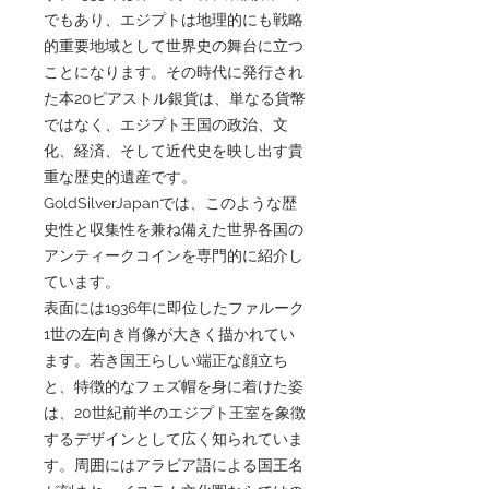
でもあり、エジプトは地理的にも戦略
的重要地域として世界史の舞台に立つ
ことになります。その時代に発行され
た本20ピアストル銀貨は、単なる貨幣
ではなく、エジプト王国の政治、文
化、経済、そして近代史を映し出す貴
重な歴史的遺産です。
GoldSilverJapanでは、このような歴
史性と収集性を兼ね備えた世界各国の
アンティークコインを専門的に紹介し
ています。
表面には1936年に即位したファルーク
1世の左向き肖像が大きく描かれてい
ます。若き国王らしい端正な顔立ち
と、特徴的なフェズ帽を身に着けた姿
は、20世紀前半のエジプト王室を象徴
するデザインとして広く知られていま
す。周囲にはアラビア語による国王名