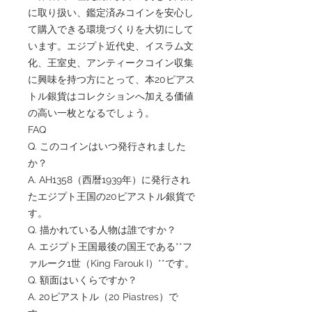
に取り扱い、鑑定済みコインを安心し
て購入できる環境づくりを大切にして
います。エジプト近代史、イスラム文
化、王室史、アンティークコイン収集
に興味を持つ方にとって、本20ピアス
トル銀貨はコレクションへ加える価値
の高い一枚となるでしょう。
FAQ
Q. このコインはいつ発行されました
か？
A. AH1358（西暦1939年）に発行され
たエジプト王国の20ピアストル銀貨で
す。
Q. 描かれている人物は誰ですか？
A. エジプト王国最後の国王である**フ
ァルーク1世（King Farouk I）**です。
Q. 額面はいくらですか？
A. 20ピアストル（20 Piastres）で