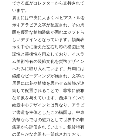
できる点がコレクターから支持されて
います。
裏面には中央に大きく20ピアストルを
示すアラビア文字が配置され、その周
囲を優雅な植物装飾が囲むエジプトら
しいデザインとなっています。額面表
示を中心に据えた左右対称の構図は視
認性と芸術性を両立しており、イスラ
ム美術特有の装飾文化を貨幣デザイン
へ巧みに取り入れています。外周には
繊細なビーディングが施され、文字の
周囲には花や植物を思わせる装飾が連
続して配置されることで、非常に優雅
な印象を与えています。西洋コインの
紋章中心デザインとは異なり、アラビ
ア書道を主体としたこの構図は、中東
貨幣ならではの魅力として世界中の収
集家から評価されています。銀貨特有
の柔らかな光沢も一部残されており、