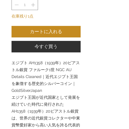
在庫残り1点
カートに入れる
今すぐ買う
エジプト AH1358（1939年）20ピアス
トル銀貨 ファルーク1世 NGC AU
Details Cleaned｜近代エジプト王国
を象徴する歴史的シルバーコイン｜
GoldSilverJapan
エジプト王国が近代国家として発展を
続けていた時代に発行された
AH1358（1939年）20ピアストル銀貨
は、世界の近代銀貨コレクターや中東
貨幣愛好家から高い人気を誇る代表的