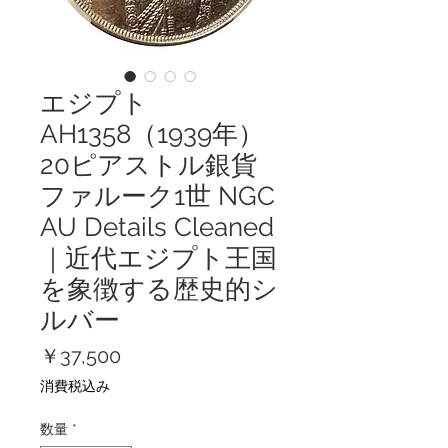
エジプト
AH1358（1939年）
20ピアストル銀貨
ファルーク1世 NGC
AU Details Cleaned
｜近代エジプト王国
を象徴する歴史的シ
ルバー
価
￥37,500
格
消費税込み
数量
*