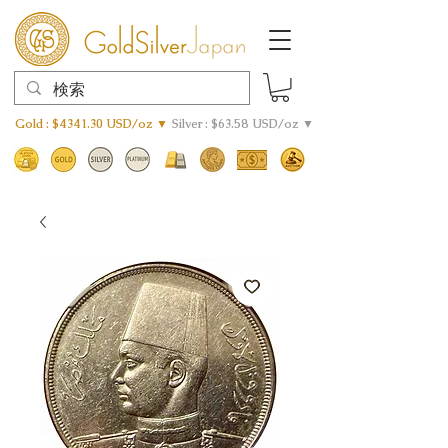
Gold : $4341.30 USD/oz ▼
Silver : $63.58 USD/oz ▼