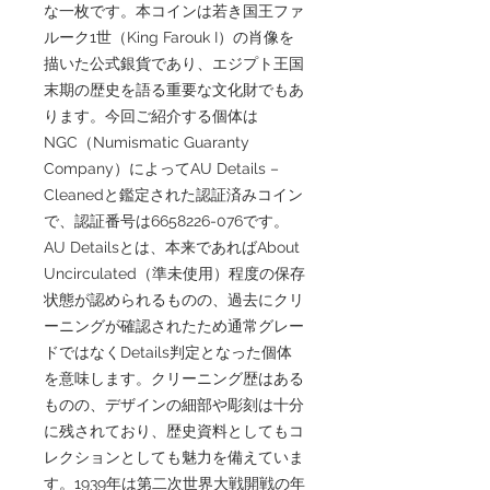
な一枚です。本コインは若き国王ファ
ルーク1世（King Farouk I）の肖像を
描いた公式銀貨であり、エジプト王国
末期の歴史を語る重要な文化財でもあ
ります。今回ご紹介する個体は
NGC（Numismatic Guaranty
Company）によってAU Details –
Cleanedと鑑定された認証済みコイン
で、認証番号は6658226-076です。
AU Detailsとは、本来であればAbout
Uncirculated（準未使用）程度の保存
状態が認められるものの、過去にクリ
ーニングが確認されたため通常グレー
ドではなくDetails判定となった個体
を意味します。クリーニング歴はある
ものの、デザインの細部や彫刻は十分
に残されており、歴史資料としてもコ
レクションとしても魅力を備えていま
す。1939年は第二次世界大戦開戦の年