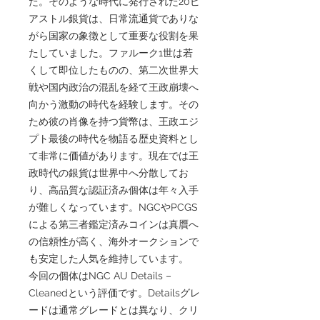
た。そのような時代に発行された20ピ
アストル銀貨は、日常流通貨でありな
がら国家の象徴として重要な役割を果
たしていました。ファルーク1世は若
くして即位したものの、第二次世界大
戦や国内政治の混乱を経て王政崩壊へ
向かう激動の時代を経験します。その
ため彼の肖像を持つ貨幣は、王政エジ
プト最後の時代を物語る歴史資料とし
て非常に価値があります。現在では王
政時代の銀貨は世界中へ分散してお
り、高品質な認証済み個体は年々入手
が難しくなっています。NGCやPCGS
による第三者鑑定済みコインは真贋へ
の信頼性が高く、海外オークションで
も安定した人気を維持しています。
今回の個体はNGC AU Details –
Cleanedという評価です。Detailsグレ
ードは通常グレードとは異なり、クリ