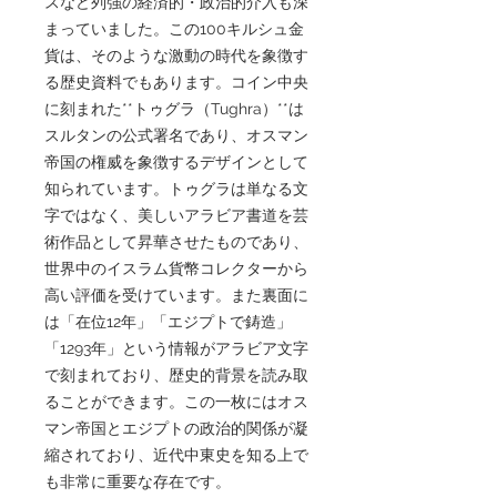
スなど列強の経済的・政治的介入も深
まっていました。この100キルシュ金
貨は、そのような激動の時代を象徴す
る歴史資料でもあります。コイン中央
に刻まれた**トゥグラ（Tughra）**は
スルタンの公式署名であり、オスマン
帝国の権威を象徴するデザインとして
知られています。トゥグラは単なる文
字ではなく、美しいアラビア書道を芸
術作品として昇華させたものであり、
世界中のイスラム貨幣コレクターから
高い評価を受けています。また裏面に
は「在位12年」「エジプトで鋳造」
「1293年」という情報がアラビア文字
で刻まれており、歴史的背景を読み取
ることができます。この一枚にはオス
マン帝国とエジプトの政治的関係が凝
縮されており、近代中東史を知る上で
も非常に重要な存在です。