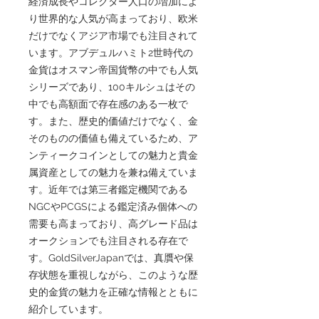
経済成長やコレクター人口の増加によ
り世界的な人気が高まっており、欧米
だけでなくアジア市場でも注目されて
います。アブデュルハミト2世時代の
金貨はオスマン帝国貨幣の中でも人気
シリーズであり、100キルシュはその
中でも高額面で存在感のある一枚で
す。また、歴史的価値だけでなく、金
そのものの価値も備えているため、ア
ンティークコインとしての魅力と貴金
属資産としての魅力を兼ね備えていま
す。近年では第三者鑑定機関である
NGCやPCGSによる鑑定済み個体への
需要も高まっており、高グレード品は
オークションでも注目される存在で
す。GoldSilverJapanでは、真贋や保
存状態を重視しながら、このような歴
史的金貨の魅力を正確な情報とともに
紹介しています。