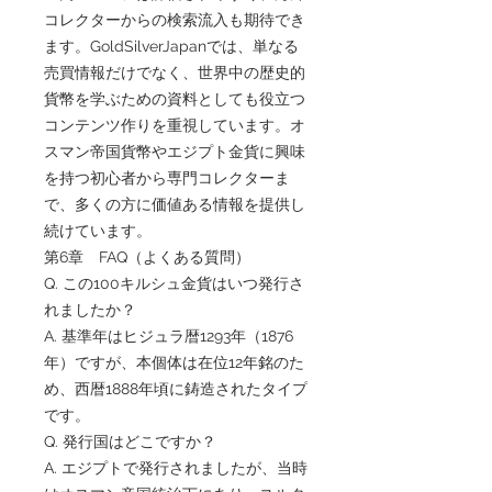
コレクターからの検索流入も期待でき
ます。GoldSilverJapanでは、単なる
売買情報だけでなく、世界中の歴史的
貨幣を学ぶための資料としても役立つ
コンテンツ作りを重視しています。オ
スマン帝国貨幣やエジプト金貨に興味
を持つ初心者から専門コレクターま
で、多くの方に価値ある情報を提供し
続けています。
第6章 FAQ（よくある質問）
Q. この100キルシュ金貨はいつ発行さ
れましたか？
A. 基準年はヒジュラ暦1293年（1876
年）ですが、本個体は在位12年銘のた
め、西暦1888年頃に鋳造されたタイプ
です。
Q. 発行国はどこですか？
A. エジプトで発行されましたが、当時