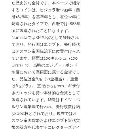
た歴史的な金貨です。本ページで紹介
するコインは、ヒジュラ暦1293年（西
暦1876年）を基準年とし、在位12年に
鋳造されたタイプで、西暦では1888年
頃に製造されたことになります。
NumistaではKM#297として登録され
ており、発行国はエジプト、発行時代
はオスマン帝国統治下に位置付けられ
ています。額面は100キルシュ（100
Qirsh）で、当時のエジプト・ポンド
制度において高額面に属する金貨でし
た。品位は金875（21金相当）、重量
は8.5グラム、直径は23.5mm、ギザ付
きのエッジを持つ本格的な金貨として
製造されています。鋳造はドイツ・ベ
ルリン造幣局で行われ、発行枚数は約
52,000枚とされており、現在ではオ
スマン帝国貨幣およびエジプト近代貨
幣の双方を代表するコレクターズアイ