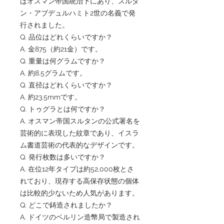
はオスマン帝国統治下にあり、スルタ
ン・アブデュルハミト2世の名義で発
行されました。
Q. 品位はどれくらいですか？
A. 金875（約21金）です。
Q. 重量は何グラムですか？
A. 約8.5グラムです。
Q. 直径はどれくらいですか？
A. 約23.5mmです。
Q. トゥグラとは何ですか？
A. オスマン帝国スルタンの公式署名を
芸術的に表現した紋章であり、イスラ
ム書道芸術の代表的なデザインです。
Q. 発行枚数は多いですか？
A. 在位12年タイプは約52,000枚とさ
れており、現存する高保存状態の個体
は比較的少ないため人気があります。
Q. どこで鋳造されましたか？
A. ドイツのベルリン造幣局で製造され