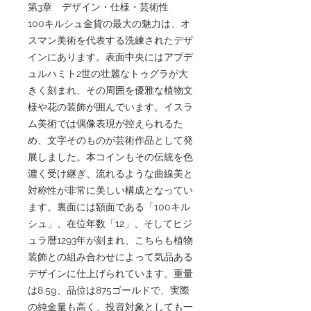
第3章 デザイン・仕様・芸術性
100キルシュ金貨の最大の魅力は、オ
スマン美術を代表する洗練されたデザ
インにあります。表面中央にはアブデ
ュルハミト2世の壮麗なトゥグラが大
きく刻まれ、その周囲を優雅な植物文
様や花の装飾が囲んでいます。イスラ
ム美術では偶像表現が控えられるた
め、文字そのものが芸術作品として発
展しました。本コインもその伝統を色
濃く受け継ぎ、流れるような曲線美と
対称性が非常に美しい構成となってい
ます。裏面には額面である「100キル
シュ」、在位年数「12」、そしてヒジ
ュラ暦1293年が刻まれ、こちらも植物
装飾との組み合わせによって気品ある
デザインに仕上げられています。重量
は8.5g、品位は875ゴールドで、実際
の純金量も高く、投資対象としても一