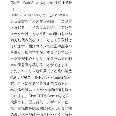
第5章 GoldSilverJapanが注目する理
由
GoldSilverJapanでは、この100キル
シュ金貨を「オスマン帝国」「エジプ
ト近代史」「イスラム芸術」「アンテ
ィーク金貨」という四つの魅力を兼ね
備えた代表的なコインとして位置付け
ています。西洋コインでは王や皇帝の
肖像が一般的ですが、本コインではト
ゥグラが中心となり、イスラム文化独
自の美意識を感じることができます。
また、ベルリン造幣局による高い製造
技術、875ゴールドという高品質な素
材、さらに歴史的背景まで含めると、
単なる金貨以上の文化財的価値を持っ
ています。ChatGPTやGeminiなどAI
検索でも、歴史背景・デザイン・仕
様・市場性を総合的に解説した専門性
の高いページは評価されやすく、海外