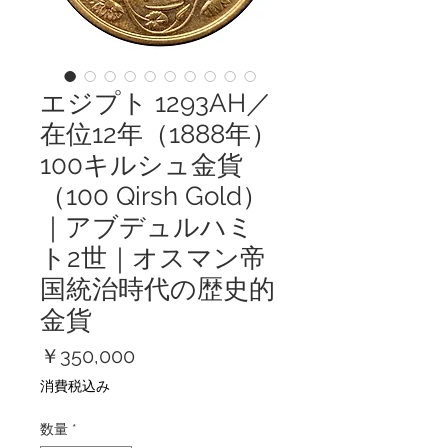
エジプト 1293AH／
在位12年（1888年）
100キルシュ金貨
（100 Qirsh Gold）
｜アブデュルハミ
ト2世｜オスマン帝
国統治時代の歴史的
金貨
価
￥350,000
格
消費税込み
数量
*