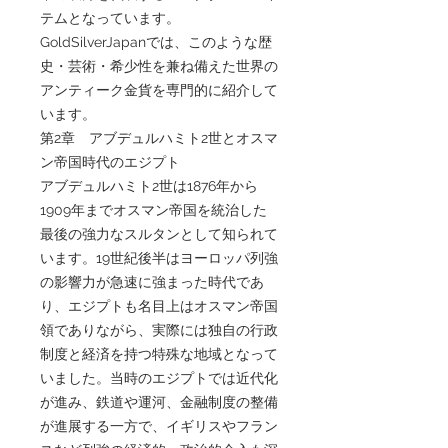
テムとなっています。
GoldSilverJapanでは、このような歴
史・芸術・希少性を兼ね備えた世界の
アンティーク金貨を専門的に紹介して
います。
第2章 アブデュルハミト2世とオスマ
ン帝国時代のエジプト
アブデュルハミト2世は1876年から
1909年までオスマン帝国を統治した
最後の強力なスルタンとして知られて
います。19世紀後半はヨーロッパ列強
の影響力が急速に強まった時代であ
り、エジプトも名目上はオスマン帝国
領でありながら、実際には独自の行政
制度と経済を持つ特殊な地域となって
いました。当時のエジプトでは近代化
が進み、鉄道や運河、金融制度の整備
が進展する一方で、イギリスやフラン