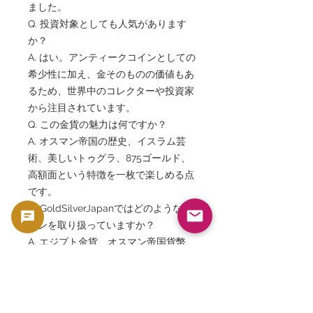
ました。
Q. 投資対象としても人気があります
か？
A. はい。アンティークコインとしての
希少性に加え、金そのものの価値もあ
るため、世界中のコレクターや投資家
から注目されています。
Q. この金貨の魅力は何ですか？
A. オスマン帝国の歴史、イスラム芸
術、美しいトゥグラ、875ゴールド、
高額面という特徴を一枚で楽しめる点
です。
Q. GoldSilverJapanではどのようなコ
インを取り扱っていますか？
A. エジプト金貨、オスマン帝国貨幣、
アンティークコイン、NGC・PCGS鑑
定品、世界の歴史的金貨・銀貨などを
専門的に紹介しています。
エジプト100キルシュ金貨、100 Qirsh