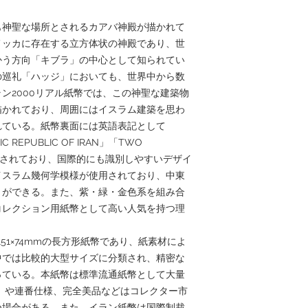
も神聖な場所とされるカアバ神殿が描かれて
メッカに存在する立方体状の神殿であり、世
かう方向「キブラ」の中心として知られてい
の巡礼「ハッジ」においても、世界中から数
ン2000リアル紙幣では、この神聖な建築物
描かれており、周囲にはイスラム建築を思わ
れている。紙幣裏面には英語表記として
MIC REPUBLIC OF IRAN」「TWO
も印刷されており、国際的にも識別しやすいデザイ
イスラム幾何学模様が使用されており、中東
とができる。また、紫・緑・金色系を組み合
コレクション用紙幣として高い人気を持つ理
151×74mmの長方形紙幣であり、紙素材によ
中では比較的大型サイズに分類され、精密な
っている。本紙幣は標準流通紙幣として大量
）や連番仕様、完全美品などはコレクター市
つ場合がある。また、イラン紙幣は国際制裁