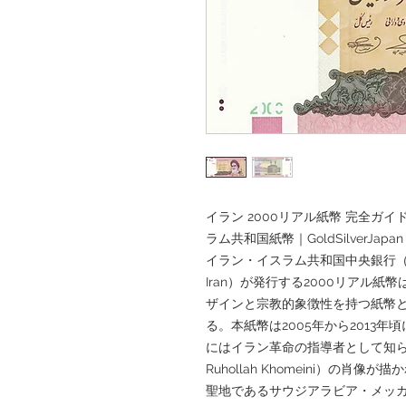
イラン 2000リアル紙幣 完全ガ
ラム共和国紙幣｜GoldSilverJapan
イラン・イスラム共和国中央銀行（Central B
Iran）が発行する2000リアル
ザインと宗教的象徴性を持つ紙幣
る。本紙幣は2005年から2013
にはイラン革命の指導者として知られ
Ruhollah Khomeini）の
聖地であるサウジアラビア・メッカ