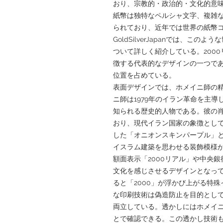
おり、宗教的・政治的・文化的意
紙幣は独特なペルシャ文字、複雑
られており、近年では世界の紙幣
GoldSilverJapanでは、こ
ついて詳しく紹介している。200
徴する代表的なデザインの一つで
位置を占めている。
表面デザインでは、ホメイニ師の
ニ師は1979年のイラン革命を主
知られる歴史的人物である。彼の
おり、現代イラン国家の象徴とし
した「オニオンスキンパープル」
イスラム建築を思わせる装飾模様
額面表示「2000リアル」や中央
文化を感じさせるデザインとなっ
ると「2000」が浮かび上がる特
な印刷技術は偽造防止を目的とし
両立している。透かしにはホメイ
とで確認できる。この透かし技術