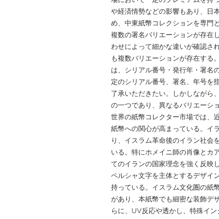
や経済情勢などの影響もあり、日
め、中東紙幣コレクションを専門
複数の署名バリエーションが存在
わせによって細かな違いが確認さ
も複数バリエーションが存在する。Gol
は、シリアル番号・発行年・署名
定のシリアル番号、署名、年号を
了承いただきたい。しかしながら
の一つであり、異なるバリエーシ
世界の紙幣コレクター市場では、
紙幣への関心が高まっている。イラ
り、イスラム革命後のイラン社会
いる。特にホメイニ師の肖像とカ
てのイランの国家理念を強く反映
ペルシャ文字を主体とするデザイ
持っている。イスラム文化圏の紙
があり、本紙幣でも細密な装飾デ
らに、UV反応や透かし、特殊イン