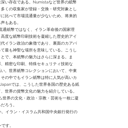
い存在である。Numistaなど世界の紙幣
、多くの収集家が登録・交換・研究対象とし
幣に比べて市場流通量が少ないため、将来的
る声もある。
る流通紙幣ではなく、イラン革命後の国家理
・高度な紙幣印刷技術を凝縮した歴史的アイ
現代イラン政治の象徴であり、裏面のカアバ
って最も神聖な場所を意味している。こうし
ことで、本紙幣の魅力はさらに深まる。ま
彩、精密な印刷、特殊セキュリティ技術な
高い。世界紙幣コレクションにおいて、中東
、その中でもイラン紙幣は特に人気が高いカ
erJapanでは、こうした世界各国の歴史ある紙
て、世界の貨幣文化の魅力を紹介している。
ラム世界の文化・政治・宗教・芸術を一枚に凝
るだろう。
はい。イラン・イスラム共和国中央銀行発行の
ンです。