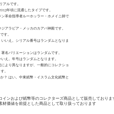
0リアルです。
〜2013年頃に流通したタイプです。
イラン革命指導者ルーホッラー・ホメイニ師で
サウジアラビア・メッカのカアバ神殿です。
mです。
？ いいえ。シリアル番号はランダムとなりま
え。署名バリエーションはランダムです。
 いいえ。年号はランダムとなります。
状況により異なりますが、一般的にコレクショ
ます。
すか？ はい。中東紙幣・イスラム文化紙幣と
コインおよび紙幣等のコレクターズ商品として販売しておりま
素材価値を前提とした商品として取り扱っております