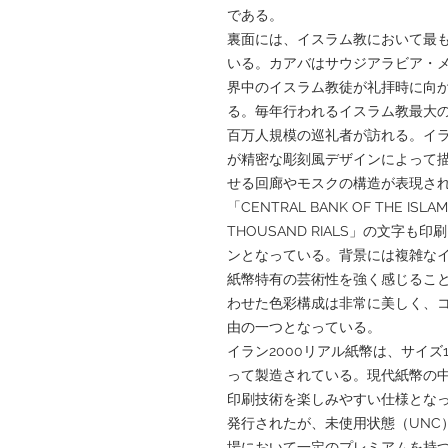
である。
裏面には、イスラム教において最
いる。カアバはサウジアラビア・
界中のイスラム教徒が礼拝時に向
る。毎年行われるイスラム教最大
百万人規模の巡礼者が訪れる。イラ
が精密な彫刻風デザインによって
せる回廊やモスクの構造が表現さ
「CENTRAL BANK OF THE ISLA
THOUSAND RIALS」の文字
ンとなっている。背景には複雑な
紙幣特有の芸術性を強く感じるこ
わせた色彩構成は非常に美しく、
由の一つとなっている。
イラン2000リアル紙幣は、サイズ
って製造されている。現代紙幣の
印刷技術を楽しみやすい仕様とな
発行されたが、未使用状態（UNC
場において一定のプレミアムを持