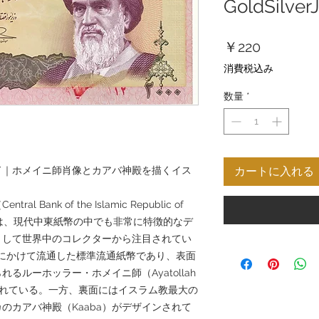
GoldSilver
価
￥220
格
消費税込み
数量
*
イド｜ホメイニ師肖像とカアバ神殿を描くイス
カートに入れる
ank of the Islamic Republic of
紙幣は、現代中東紙幣の中でも非常に特徴的なデ
として世界中のコレクターから注目されてい
年頃にかけて流通した標準流通紙幣であり、表面
るルーホッラー・ホメイニ師（Ayatollah
肖像が描かれている。一方、裏面にはイスラム教最大の
のカアバ神殿（Kaaba）がデザインされて