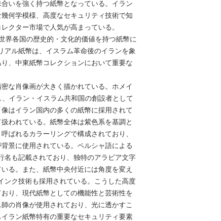
味合いを強く持つ紙幣となっている。イラン
な幾何学模様、高度なセキュリティ技術で知
コレクター市場で人気が高まっている。
のような世界各国の歴史的・文化的価値を持つ紙幣に
0リアル紙幣は、イスラム革命後のイランを象
あり、中東紙幣コレクションにおいて重要な
精密な肖像画が大きく描かれている。ホメイ
導し、イラン・イスラム共和国の創設者として
肖像はイラン国内の多くの紙幣に採用されて
て扱われている。紙幣全体は紫色系を基調と
と呼ばれるカラーリングで構成されており、
が背景に使用されている。ペルシャ語による
銀行名も記載されており、独特のアラビア文字
ている。また、紙幣中央付近には角度を変え
殊インク技術も採用されている。こうした高度
ており、現代紙幣としての機能性と芸術性を
ニ師の肖像が使用されており、光に透かすこ
もイラン紙幣特有の重要なセキュリティ要素