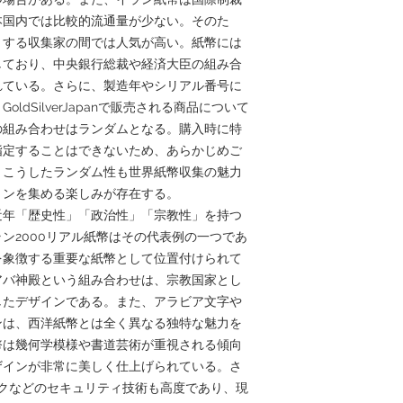
本国内では比較的流通量が少ない。そのた
とする収集家の間では人気が高い。紙幣には
しており、中央銀行総裁や経済大臣の組み合
れている。さらに、製造年やシリアル番号に
dSilverJapanで販売される商品について
の組み合わせはランダムとなる。購入時に特
指定することはできないため、あらかじめご
、こうしたランダム性も世界紙幣収集の魅力
ョンを集める楽しみが存在する。
近年「歴史性」「政治性」「宗教性」を持つ
ン2000リアル紙幣はその代表例の一つであ
を象徴する重要な紙幣として位置付けられて
アバ神殿という組み合わせは、宗教国家とし
したデザインである。また、アラビア文字や
ンは、西洋紙幣とは全く異なる独特な魅力を
幣は幾何学模様や書道芸術が重視される傾向
ザインが非常に美しく仕上げられている。さ
クなどのセキュリティ技術も高度であり、現