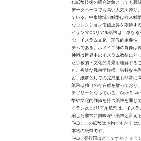
代紙幣技術の研究対象としても興味深
データベースでも高い人気を誇り
ている。中東地域の紙幣は欧米紙
なコレクション価値上昇を期待す
イラン2000リアル紙幣は、単な
念・イスラム文化・宗教的重要性
テムである。ホメイニ師の肖像は
神殿は世界中のイスラム教徒にと
た宗教的・文化的背景を理解する
た、複雑な幾何学模様、独特な色
ど、紙幣としての完成度も非常に
紙幣は独自の存在感を放っており
テゴリーとなっている。GoldSilv
幣や文化的価値を持つ紙幣を通じ
イラン2000リアル紙幣は、イス
縮した非常に興味深い紙幣と言え
FAQ：この紙幣は本物ですか？ 
本物の紙幣です。
FAQ：発行国はどこですか？ イラ