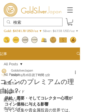
Gold : $4341.30 USD/oz ▼
Silver : $63.58 USD/oz ▼
記事
All Posts
GoldsilverJapan
All Posts
2025年9月26日
読了時間: 5分
コインのプレミアムの理
投資ガイド
由は？
貴金属ガイド
供給・需要・そしてコレクター心理が
購入ガイド
コイン価格に与える影響
売却ガイド
コイン収集や貴金属投資の世界では、