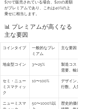
$70で販売されている場合、$20の差額
がプレミアムであり、これは40%の上
乗せに相当します。
📊 プレミアムが高くなる
主な要因
コインタイプ
一般的なプレ
主な要因
ミアム
地金型コイン
3〜25%
製造コスト、
需要、輸送
セミ・ニュー
10〜100%
デザイン、発
ミスマティッ
行数、人気
ク
ニューミスマ
50〜1000%以
歴史的価値、