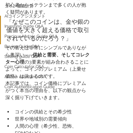
初心者からベテランまで多くの人が抱
​コイン価値計算
く疑問があります。
AIコインアシスタント
「なぜこのコインは、金や銀の
Investing guide Q&A
価値を大きく超える価格で取引
Precious Metals Guide Q&A
されているのだろう？」
Buying Guide Q&A
その答えは非常にシンプルでありなが
ら奥深い——
供給と需要、そしてコレク
Selling guide Q&A
ター心理
の3要素が組み合わさることに
Coin Calculator Q&A
よって、コインのプレミアム（上乗せ
価格）は決まるのです。
AI Coin Assistant Q&A
本記事では、コイン価格にプレミアム
Coin Authentication Guide
がつく本当の理由を、以下の観点から
深く掘り下げていきます。
コインの供給とその希少性
世界や地域別の需要傾向
人間の心理（希少性、恐怖、