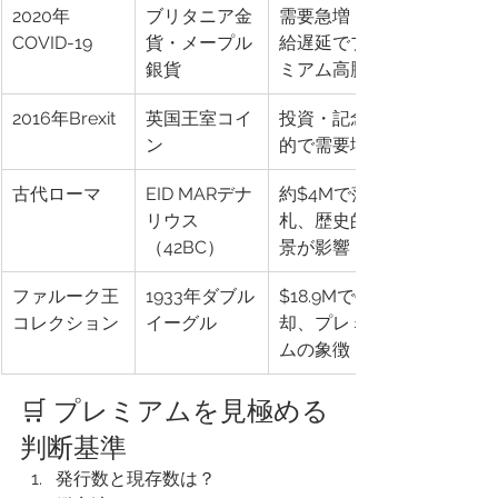
2020年
ブリタニア金
需要急増・供
COVID-19
貨・メープル
給遅延でプレ
銀貨
ミアム高騰
2016年Brexit
英国王室コイ
投資・記念目
ン
的で需要増
古代ローマ
EID MARデナ
約$4Mで落
リウス
札、歴史的背
（42BC）
景が影響
ファルーク王
1933年ダブル
$18.9Mで売
コレクション
イーグル
却、プレミア
ムの象徴
🛒 プレミアムを見極める
判断基準
発行数と現存数は？