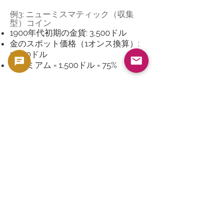
例3: ニューミスマティック（収集
型）コイン
1900年代初期の金貨: 3,500ドル
金のスポット価格（1オンス換算）:
2,000ドル
プレミアム = 1,500ドル = 75%
このように、コインの種類によって
プレミアムの割合は大きく変わりま
す。
4. プレミアムが投資に与える影響
メリット
政府発行コインは信用力が高く、再
販時にも高値がつきやすい
希少性が高いコインは資産価値が大
幅に上昇する可能性がある
デメリット
プレミアムが高すぎると、売却時に