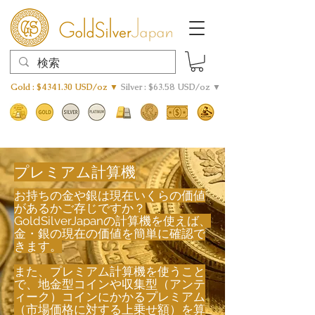
Gold : $4341.30 USD/oz ▼
Silver : $63.58 USD/oz ▼
プレミアム計算機
お持ちの金や銀は現在いくらの価値
があるかご存じですか？
GoldSilverJapanの計算機を使えば、
金・銀の現在の価値を簡単に確認で
きます。
また、プレミアム計算機を使うこと
で、地金型コインや収集型（アンテ
ィーク）コインにかかるプレミアム
（市場価格に対する上乗せ額）を算