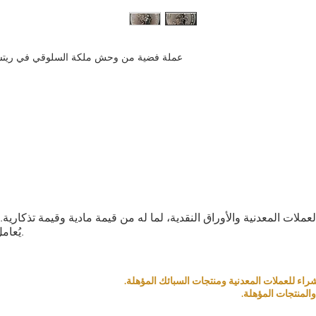
ع كاستثناء. الإرجاع ممكن
 استوفيت الشروط التالية:
ًا عن العنصر الذي طلبته،
بذلك في غضون [5 أيام] من استلام العنصر وسنرسل
ليف شحن إضافية تكبدتها.
ك بشكل متتالي، فقد نرفض
تعامل معك في المستقبل.
 قبل تقديم طلبك واتخاذ
قرارك.
ا القصوى، وسنبذل قصارى
م لكم تجربة تسوق مميزة.
العملات المعدنية والأوراق النقدية، لما له من قيمة مادية وقيمة تذكار
يُعامل كمنتج بناءً على قيمته التذكارية والمادية.
المنتجات المؤهلة.