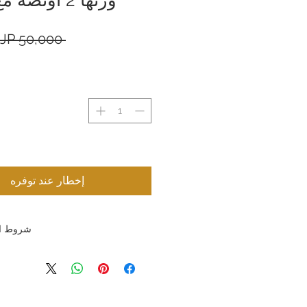
 ‏50,000 JP¥ 
إخطار عند توفره
شروط ال
شروط الإرجاع والاستبدال: تسعى ش
المحدودة جاهدةً لتقديم منتجات وخدمات 
العملاء. ونظرًا لطبيعة المنتجات التي نب
لأ