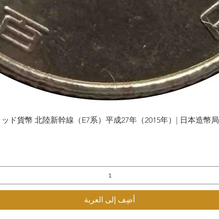
貨幣 北陸新幹線（E7系）平成27年（2015年）| 日本造幣局 | Gol
العرض السريع
أضِف إلى العربة