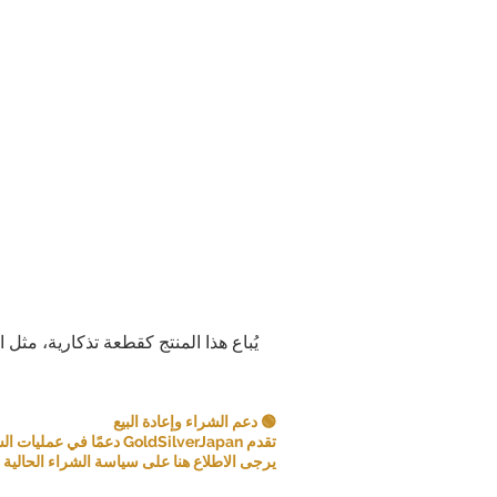
مع ذلك، في بعض الحالات، قد نقبل الإرجا
إذا
عنصر غير صحيح: إذا تلقيت عنصرًا مختلف
فيرجى إخبارنا 
إليك العنصر الصحيح ونغطي أي تكا
إذا قمت بإلغاء أي جزء أو أجزاء من طلب
ال
يرجى دراسة المنتجات والشروط بعناية
نشكر تفهمكم وتعاونكم. رضاكم هو أولويتن
جهدنا لنقد
يُباع هذا المنتج كقطعة تذكارية، مثل 
🟢 دعم الشراء وإعادة البيع
تقدم GoldSilverJapan دعمًا في عمليات الشراء للعملات المعدنية ومنتجات السبائك المؤهلة.
يرجى الاطلاع هنا على سياسة الشراء الحالية و