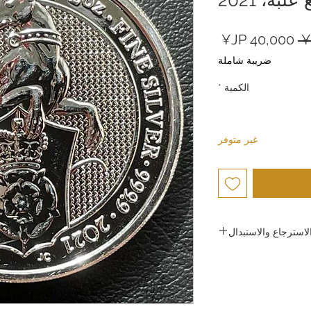
سعر
سعر
عادي
البيع
ضريبة شاملة
الكمية
*
غير متوفر
استرجاع والاستبدال
ركة جولد سيلفر اليابان
عالية الجودة وضمان رضا
يعها، فإننا لا نقبل الإرجاع
سباب تتعلق براحة العميل.