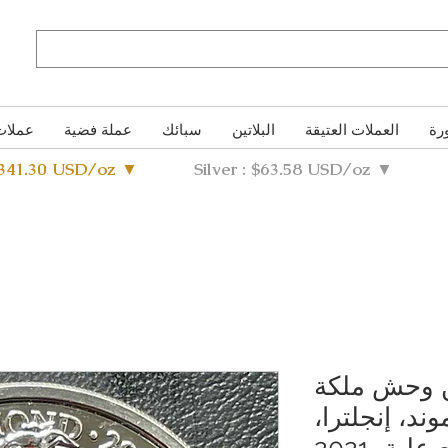
رة
العملات العتيقة
البلاتين
سبائك
عملة فضية
عملات
4341.30 USD/oz ▼
Silver : $63.58 USD/oz ▼
 وحش ملكة
د، إنجلترا،