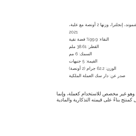
عملة فضية من وحش ملكة السلوقي في ريتشموند، إنجلترا، وزنها 2 أونصة مع علبة،
2021
النقاء: 99.9% فضة نقية
القطر: 38.61 ملم
السمك: 6 مم
القيمة: 5 جنيهات
الوزن: 62.2 جرام (2 أونصة)
صدر عن: دار سك العملة الملكية
ية. وهو غير مخصص للاستخدام كعملة، وإنما