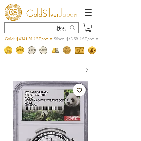
Gold : $4341.30 USD/oz ▼
Silver : $63.58 USD/oz ▼