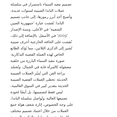
تصميم معبد السماء باستمرار في سلسلة
عملات الباندا الصينية لسنوات عديدة،
وأصبح أحد أبرز رموزها، إلى جانب تصميم
الباندا. نُقشت عبارة "جمهورية الصين
الشعبية" في الأعلى، وسنة الإصدار
"2009" في الأسفل. بالإضافة إلى ذلك،
نُقشت على الحافة الخارجية أحرف صينية
تُشير إلى الذكرى الثلاثين، مما يُؤكد الطابع
الخاص لهذه العملة الفضية التذكارية.
صورة معبد السماء البارزة من خلفية
مصقولة كالمرآة غاية في الجمال، وتُجسّد
براعة الفن التي تُميّز العملات الصينية
الحديثة. تحظى العملات الفضية الصينية
الحديثة بتقدير كبير في السوق العالمية،
ليس فقط لتصميمها، بل أيضًا لجودة
تصنيعها العالية. وتُواصل سلسلة الباندا،
على وجه الخصوص، إثارة شغف هواة جمع
العملات من خلال اعتماد تصميم مختلف
كل عام. تجمع إصدارات الذكرى السنوية