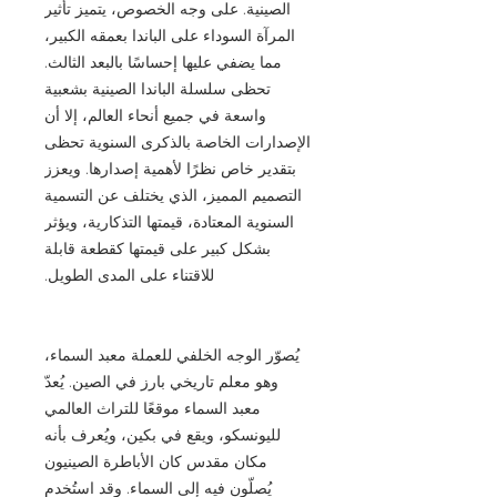
الصينية. على وجه الخصوص، يتميز تأثير
المرآة السوداء على الباندا بعمقه الكبير،
مما يضفي عليها إحساسًا بالبعد الثالث.
تحظى سلسلة الباندا الصينية بشعبية
واسعة في جميع أنحاء العالم، إلا أن
الإصدارات الخاصة بالذكرى السنوية تحظى
بتقدير خاص نظرًا لأهمية إصدارها. ويعزز
التصميم المميز، الذي يختلف عن التسمية
السنوية المعتادة، قيمتها التذكارية، ويؤثر
بشكل كبير على قيمتها كقطعة قابلة
للاقتناء على المدى الطويل.
يُصوّر الوجه الخلفي للعملة معبد السماء،
وهو معلم تاريخي بارز في الصين. يُعدّ
معبد السماء موقعًا للتراث العالمي
لليونسكو، ويقع في بكين، ويُعرف بأنه
مكان مقدس كان الأباطرة الصينيون
يُصلّون فيه إلى السماء. وقد استُخدم