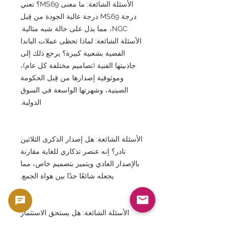
الأسئلة الشائعة: ما معنى MS69؟ تعني
درجة MS69 درجة عالية الجودة من قِبل
NGC، مما يدل على حالة شبه مثالية.
الأسئلة الشائعة: لماذا تحظى عملات الباندا
الفضية بشعبية كبيرة؟ يرجع ذلك إلى
جاذبيتها الفنية (تصاميم مختلفة كل عام)،
وموثوقية إصدارها من قِبل الحكومة
الصينية، وشهرتها الواسعة في السوق
الدولية.
الأسئلة الشائعة: هل إصدار الذكرى الثلاثين
نادر؟ إنه عنصر تذكاري للغاية مقارنة
بالإصدار العادي ويتميز بتصميم خاص، مما
يجعله شائعًا جدًا بين هواة الجمع.
الأسئلة الشائعة: هل يستحق الاستثمار
فيه؟ نعم، مع توسع سوق العملات الصينية،