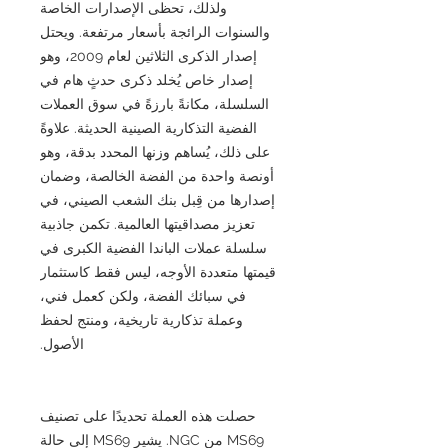
ولذلك، تحظى الإصدارات الخاصة
والسنوات الرائجة بأسعار مرتفعة. ويحتل
إصدار الذكرى الثلاثين لعام 2009، وهو
إصدار خاص يُخلد ذكرى حدثٍ هام في
السلسلة، مكانةً بارزةً في سوق العملات
الفضية التذكارية الصينية الحديثة. علاوةً
على ذلك، يُساهم وزنها المحدد بدقة، وهو
أونصة واحدة من الفضة الخالصة، وضمان
إصدارها من قِبل بنك الشعب الصيني، في
تعزيز مصداقيتها العالمية. تكمن جاذبية
سلسلة عملات الباندا الفضية الكبرى في
قيمتها متعددة الأوجه، ليس فقط كاستثمار
في سبائك الفضة، ولكن كعمل فني،
وعملة تذكارية تاريخية، ومنتج لحفظ
الأصول.
حصلت هذه العملة تحديدًا على تصنيف
MS69 من NGC. يشير MS69 إلى حالة