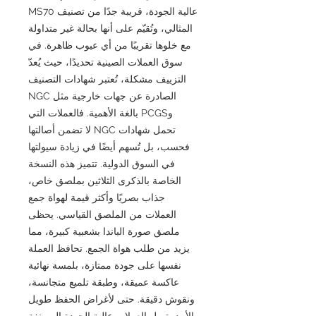
عالية الجودة، قريبة جدًا من تصنيف MS70
المثالي، وتُقيّم على أنها بحالة غير متداولة
مع خلوها تقريبًا من أي عيوب ظاهرة. في
سوق العملات الصينية تحديدًا، حيث يُعدّ
التزييف مشكلة، تُعتبر شهادات التصنيف
الصادرة عن جهات خارجية مثل NGC
وPCGS بالغة الأهمية. فالعملات التي
تحمل شهادات NGC لا تضمن أصالتها
فحسب، بل تُسهم أيضًا في زيادة سيولتها
في السوق الدولية. تتميز هذه النسخة
الخاصة بالذكرى الثلاثين بملصق خاص،
جذاب بصريًا وأكثر قيمة لهواة جمع
العملات من الملصق القياسي. يحظى
ملصق صورة الباندا بشعبية كبيرة، مما
يزيد من طلب هواة الجمع. تحافظ العملة
نفسها على جودة ممتازة، بلمسة نهائية
عاكسة عميقة، وطبقة تلميع متجانسة،
ونقوش دقيقة. حتى لأغراض الحفظ طويل
الأمد، تميل العملات عالية الجودة المصنفة