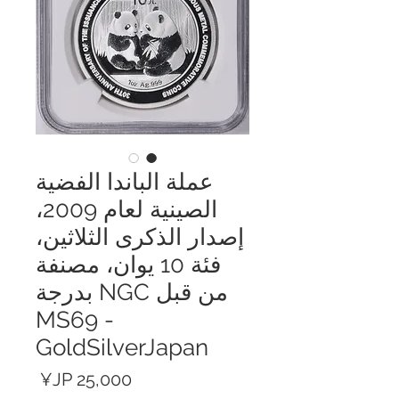
عملة الباندا الفضية
الصينية لعام 2009،
إصدار الذكرى الثلاثين،
فئة 10 يوان، مصنفة
من قبل NGC بدرجة
MS69 -
GoldSilverJapan
السعر