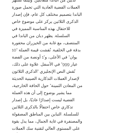
العملات الفضية العادية التي تحمل صورة
الباندا بتصميم مختلف كل عام، فإن إصدار
الذكرى الثلاثين يركز على موضوع خاص
للاحتفال بهذه المناسبة المميزة في
السلسلة. يظهر دبان من الباندا في
المنتصف، مع غابة من الخيزران محفورة
بدقة في الخلفية. نُقشت قيمة العملة "10
يوان" في الأعلى، و"1 أونصة من الفضة
عيار 999" في الأسفل. علاوة على ذلك،
نُقش النص الإنجليزي "الذكرى الثلاثون
لإصدار العملات التذكارية الصينية الحديثة
من المعادن الثمينة" حول الحافة الخارجية،
مما يشير بوضوح إلى أن هذه العملة
الفضية ليست إصدارًا عاديًا، بل إصدار
تذكاري خاص احتفالًا بالذكرى الثلاثين
للسلسلة. التباين بين المناطق المصقولة
والمصنفرة في غاية الجمال، مما يدل بقوة
على المستوى العالي لتقنية سك العملات