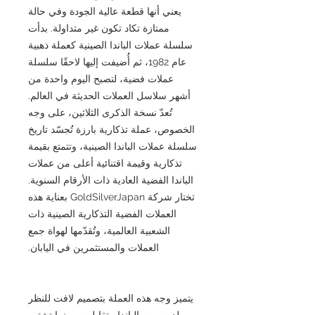
يعني أنها قطعة عالية الجودة وفي حالة
ممتازة تكاد تكون غير متداولة. بدأت
سلسلة عملات الباندا الصينية كعملة ذهبية
عام 1982، ثم أُضيفت إليها لاحقًا سلسلة
عملات فضية، لتصبح اليوم واحدة من
أشهر سلاسل العملات الحديثة في العالم.
تُعدّ نسخة الذكرى الثلاثين، على وجه
الخصوص، عملة تذكارية بارزة تُجسّد تاريخ
سلسلة عملات الباندا الصينية، وتتمتع بقيمة
تذكارية وقيمة اقتنائية أعلى من عملات
الباندا الفضية العادية ذات الأرقام السنوية.
تختار شركة GoldSilverJapan بعناية هذه
العملات الفضية التذكارية الصينية ذات
الشعبية العالمية، وتُقدّمها لهواة جمع
العملات والمستثمرين في اليابان.
يتميز وجه هذه العملة بتصميم لافت للنظر
لدبين من الباندا متقابلين. وبينما تشتهر