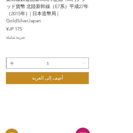
7年
ッド貨幣 北陸新幹線（E7系）平成27年
（2015年）| 日本造幣局 |
GoldSilverJapan
السعر
ضريبة شاملة
أضِف إلى العربة