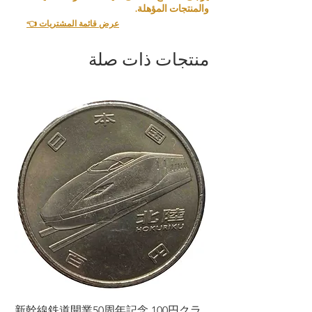
والمنتجات المؤهلة.
👈 عرض قائمة المشتريات
منتجات ذات صلة
ラ
新幹線鉄道開業50周年記念 100円クラ