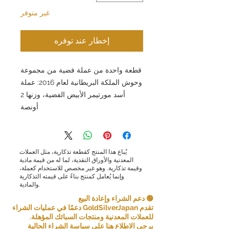
غير متوفر
إخطار عند توفره
قطعة واحدة من عملة فضية من مجموعة
وحوش الملكة البريطانية لعام 2016: عملة
أسد مورتيمر الأبيض الفضية، وزنها 2
أونصة
يُباع هذا المنتج كقطعة تذكارية، مثل العملات
المعدنية والأوراق النقدية، لما له من قيمة مادية
وقيمة تذكارية. وهو غير مخصص للاستخدام كعملة،
وإنما يُعامل كمنتج بناءً على قيمته التذكارية
والمادية.
🟢 دعم الشراء وإعادة البيع
تقدم GoldSilverJapan دعمًا في عمليات الشراء
للعملات المعدنية ومنتجات السبائك المؤهلة.
يرجى الاطلاع هنا على سياسة الشراء الحالية