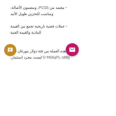
• معتمد من PCGS، ومضمون الأصالة،
ومناسب للتخزين طويل الأمد
• عملات فضية تاريخية تجمع بين القيمة
المادية والقيمة الفنية
إن هذه العملة من فئة دولار مورغان لعام
1885-O MS64PL ليست مجرد استثمار،
بل هي قطعة نادرة تستحق الاقتناء، تجمع
بين التاريخ والفن والتقييم الدقيق والندرة،
لتمنح شعوراً بالفخر بامتلاكها.
⸻
تقدم GoldSilverJapan عملات معدنية