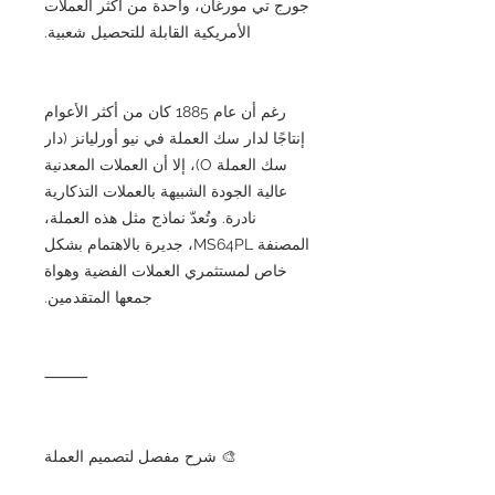
جورج تي مورغان، واحدة من أكثر العملات
الأمريكية القابلة للتحصيل شعبية.
رغم أن عام 1885 كان من أكثر الأعوام
إنتاجًا لدار سك العملة في نيو أورليانز (دار
سك العملة O)، إلا أن العملات المعدنية
عالية الجودة الشبيهة بالعملات التذكارية
نادرة. وتُعدّ نماذج مثل هذه العملة،
المصنفة MS64PL، جديرة بالاهتمام بشكل
خاص لمستثمري العملات الفضية وهواة
جمعها المتقدمين.
⸻
🎨 شرح مفصل لتصميم العملة