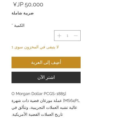
السعر
ضريبة شاملة
الكمية
*
لا يتبقى في المخزون سوى 1
أضِف إلى العربة
اشترِ الآن
[1885-O Morgan Dollar PCGS
MS64PL] عملة مورغان فضية ذات شهرة
عالية تشبه العملات التجريبية، وتتألق في
تاريخ العملات الفضية الأمريكية.