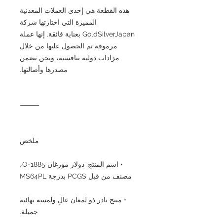
هذه القطعة هي إحدى العملات المعدنية
المميزة التي اختارتها شركة
GoldSilverJapan بعناية فائقة. إنها عملة
مرموقة تم الحصول عليها من خلال
مزادات دولية تنافسية، ونحن نضمن
مصدرها وأصالتها.
⸻
ملخص
• اسم المنتج: دولار مورغان 1885-O،
مصنف من قبل PCGS بدرجة MS64PL
• منتج نادر ذو لمعان عالٍ ولمسة نهائية
جميلة.