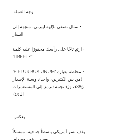
وجه العملة:
• تمثال نصفي للإلهة ليبرتي، متجهة إلى
اليسار
• ارتدِ تاجًا على رأسك محفورًا عليه كلمة
"LIBERTY"
• محاطة بعبارة "E PLURIBUS UNUM"
(من بين الكثيرين، واحد)، وسنة الإصدار
1885، و13 نجمة (ترمز إلى المستعمرات
الـ 13).
يعكس:
يقف نسر أمريكي باسطاً جناحيه، ممسكاً
بغصن زيتون وسهام.