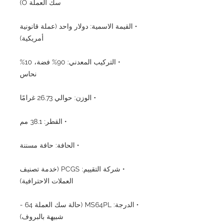
سك العملة O)
• القيمة الاسمية: دولار واحد (عملة قانونية
أمريكية)
• التركيب المعدني: 90% فضة، 10%
نحاس
• الوزن: حوالي 26.73 غرامًا
• القطر: 38.1 مم
• الحافة: حافة مسننة
• شركة التقييم: PCGS (خدمة تصنيف
العملات الاحترافية)
• الدرجة: MS64PL (حالة سك العملة 64 -
شبيهة بالبروف)