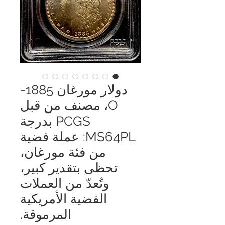
دولار مورغان 1885-
O، مصنف من قبل
PCGS بدرجة
MS64PL: عملة فضية
من فئة مورغان،
تحظى بتقدير كبير،
وتُعدّ من العملات
الفضية الأمريكية
المرموقة.