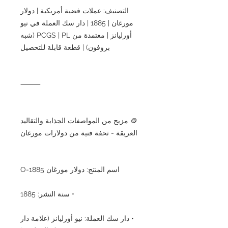
التصنيف: عملات فضية أمريكية | دولار
مورغان | 1885 | دار سك العملة في نيو
أورليانز | معتمدة من PCGS | PL (شبه
بروفون) | قطعة قابلة للتحصيل
⸻
🪙 مزيج من المواصفات الجذابة والتقاليد
العريقة - تحفة فنية من دولارات مورغان
اسم المنتج: دولار مورغان 1885-O
• سنة النشر: 1885
• دار سك العملة: نيو أورليانز (علامة دار