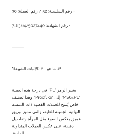
• رقم السلسلة: 52 / رقم العملة: 30
• رقم الشهادة: 7163.64/5027440
⸻
🔎 ما هو PL (الإثبات الشبيه)؟
يشير الرمز "PL" في درجة هذه العملة
"MS64PL" إلى "Prooflike". وهذا تصنيف
خاص يُمنح للعملات الفضية ذات اللمسة
النهائية الجميلة للغاية، والتي تتميز ببريق
عميق يعكس الضوء مثل المرآة وتفاصيل
دقيقة، على عكس العملات المتداولة
العادية.