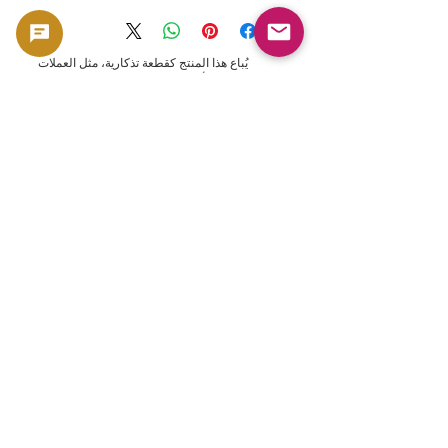
يُباع هذا المنتج كقطعة تذكارية، مثل العملات
المعدنية والأوراق النقدية، لما له من قيمة مادية
وقيمة تذكارية. وهو غير مخصص للاستخدام كعملة،
وإنما يُعامل كمنتج بناءً على قيمته التذكارية
والمادية.
🟢 دعم الشراء وإعادة البيع
تقدم GoldSilverJapan دعمًا في عمليات الشراء
للعملات المعدنية ومنتجات السبائك المؤهلة.
يرجى الاطلاع هنا على سياسة الشراء الحالية
والمنتجات المؤهلة.
👈 عرض قائمة المشتريات
منتجات ذات صلة