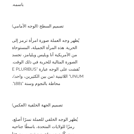
باسمه.
تصميم السطح (الوجه الأمامي)
يُظهر وجه العملة صورة امرأة ترمز إلى
الحرية. هذه المرأة الجميلة، المستوحاة
من الأمريكية آنا ويليس ويليامز، تجسد
الصورة المثالية للحرية في ذلك الوقت.
نُقشت على الوجه عبارة "E PLURIBUS
UNUM" اللاتينية (من بين الكثيرين، واحد)،
محاطة بالنجوم وسنة "1881".
تصميم الجهة الخلفية (العكس)
يُظهر الوجه الخلفي للعملة نسرًا أصلع،
رمزًا للولايات المتحدة، باسطًا جناحيه
ممسكًا بسهم وغصن زيتون. يرمز هذا