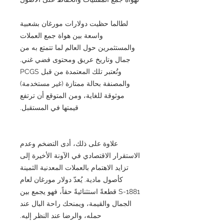
لطالما حظيت دولارات مورغان بشعبية
واسعة بين هواة جمع العملات
والمستثمرين حول العالم لما تتمتع به من
جمال وتاريخ عريق ومحتوى فضي غني.
وتُعتبر تلك المعتمدة من قبل PCGS
والمصنفة بحالة ممتازة (غير مستخدمة)
موثوقة للغاية، ومن المتوقع أن ترتفع
قيمتها في المستقبل.
علاوة على ذلك، أدى التضخم وعدم
الاستقرار الاقتصادي في الآونة الأخيرة إلى
تزايد الاهتمام بالعملات المعدنية الثمينة
كأصول مادية. يُعدّ دولار مورغان لعام
1881-S قطعةً استثنائيةً حقاً، فهو يجمع بين
الجمال والقيمة، ويمنحك راحة البال عند
حمله، والرضا عند النظر إليه.