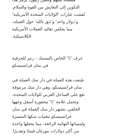
التكوين إلى التعايش بين القوة والسلام.
نُقشت عبارات "الولايات المتحدة الأمريكية"
و"دولار واحد" و"نثق بالله" حول العملة،
مما يعكس تقاليد العملات الأمريكية
الكلاسيكية.
حرف "S" الخاص بالمسبك - رمز للحرفية
في سان فرانسيسكو
صُنعت هذه العملة في دار سك العملة في
سان فرانسيسكو، وهي دار سك مرموقة
تقع على الساحل الغربي للولايات المتحدة،
وتحمل علامة "S" محفورة أسفل وجهها
الخلفي. تشتهر دار سك العملة في سان
فرانسيسكو بتقنيات سكها المتميزة
ولمساتها النهائية الرائعة، مما يجعلها واحدة
من أكثر دولارات مورغان قيمةً وتقديرًا.