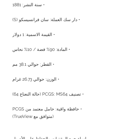
• سنة النشر: 1881
• دار سك العملة: سان فرانسيسكو (S)
• القيمة الاسمية: 1 دولار
• المادة: 90% فضة / 10% نحاس
• القطر: حوالي 38.1 مم
• الوزن: حوالي 26.73 غرام
• تصنيف PCGS: MS64 (حالة النعناع 64)
• حافظة واقية: حامل معتمد من PCGS
(متوافق مع TrueView)
لهواة جمع المقتنيات والحفاظ على الأصول