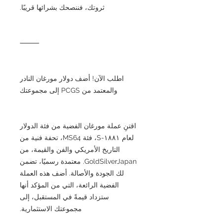
ثروتك، فننصحك بشرائها قريبًا.
⸻
اطلب الآن! أضف دولار مورغان النادر
والمعتمد من PCGS إلى مجموعتك
اقتنِ عملة مورغان الفضية من فئة الدولار
لعام ١٨٨١-S، فئة MS64، تحفة فنية من
التاريخ الأمريكي والفن والقيمة، من
GoldSilverJapan. معتمدة رسميًا، تضمن
لك الجودة والأصالة. أضف هذه العملة
الفضية الرائعة، التي من المؤكد أنها
ستزداد قيمةً في المستقبل، إلى
مجموعتك الاستثمارية.