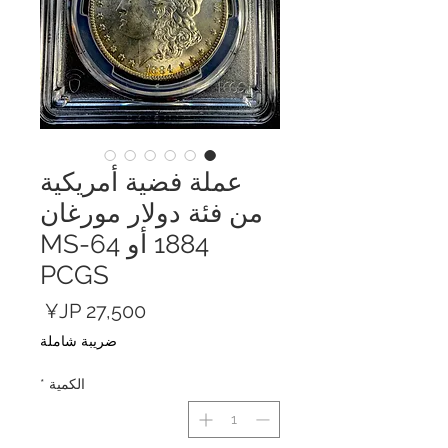
عملة فضية أمريكية
من فئة دولار مورغان
1884 أو MS-64
PCGS
السعر
ضريبة شاملة
الكمية
*