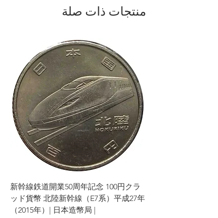
منتجات ذات صلة
ラ
新幹線鉄道開業50周年記念 100円クラ
7年
ッド貨幣 北陸新幹線（E7系）平成27年
（2015年）| 日本造幣局 |