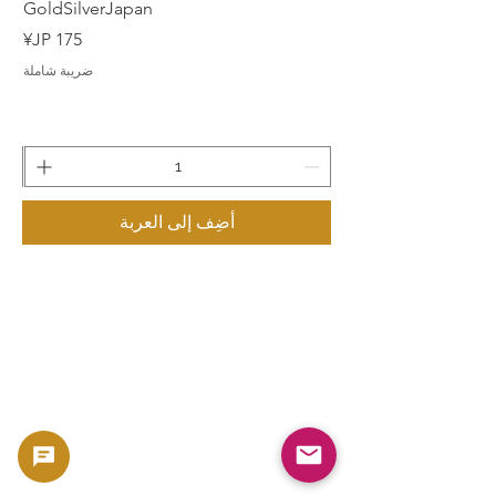
GoldSilverJapan
السعر
ضريبة شاملة
أضِف إلى العربة