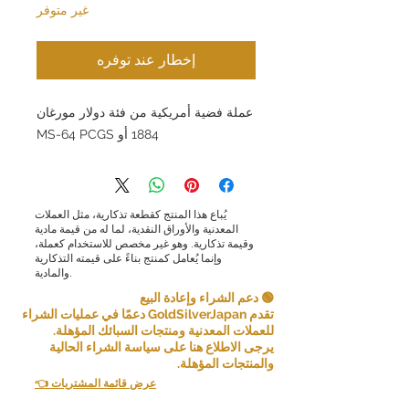
غير متوفر
إخطار عند توفره
عملة فضية أمريكية من فئة دولار مورغان
1884 أو MS-64 PCGS
يُباع هذا المنتج كقطعة تذكارية، مثل العملات
المعدنية والأوراق النقدية، لما له من قيمة مادية
وقيمة تذكارية. وهو غير مخصص للاستخدام كعملة،
وإنما يُعامل كمنتج بناءً على قيمته التذكارية
والمادية.
🟢 دعم الشراء وإعادة البيع
تقدم GoldSilverJapan دعمًا في عمليات الشراء
للعملات المعدنية ومنتجات السبائك المؤهلة.
يرجى الاطلاع هنا على سياسة الشراء الحالية
والمنتجات المؤهلة.
👈 عرض قائمة المشتريات